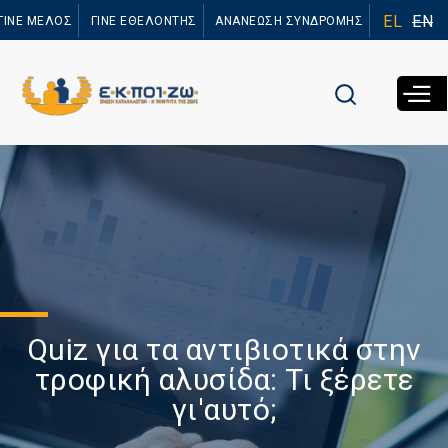
Παράκαμψη
EL
EN
ΓΙΝΕ ΜΕΛΟΣ
ΓΙΝΕ ΕΘΕΛΟΝΤΗΣ
ΑΝΑΝΕΩΣΗ ΣΥΝΔΡΟΜΗΣ
προς το
κυρίως
περιεχόμενο
Quiz για τα αντιβιοτικά στην
τροφική αλυσίδα: Τι ξέρετε
γι'αυτό;