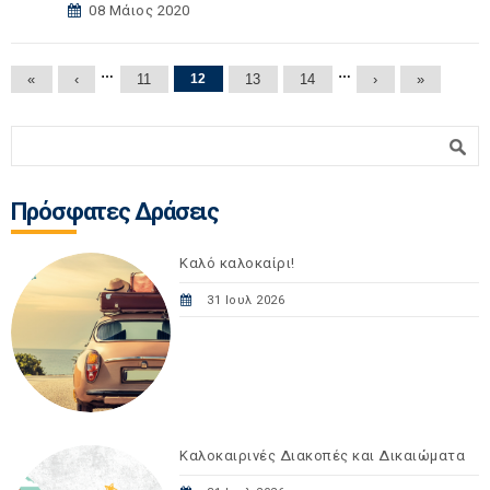
08 Μάιος 2020
Σελίδες
…
…
«
‹
11
12
13
14
›
»
Φόρμα αναζήτησης
Αναζήτηση
Πρόσφατες Δράσεις
Καλό καλοκαίρι!
31 Ιουλ 2026
Καλοκαιρινές Διακοπές και Δικαιώματα