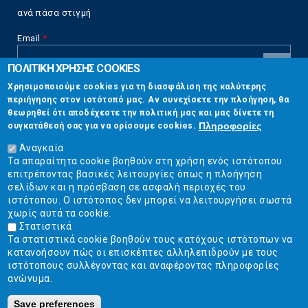
ανά πάσα στιγμή
Email
*
ΠΟΛΙΤΙΚΗ ΧΡΗΣΗΣ COOKIES
CAPTCHA
Χρησιμοποιούμε cookies για τη διασφάλιση της καλύτερης
This
περιήγησης στον ιστότοπό μας. Αν συνεχίσετε την πλοήγηση, θα
Επικοινωνία
question is
θεωρηθεί ότι αποδέχεστε την πολιτική μας και μας δίνετε τη
for testing
Πληροφορίες
συγκατάθεσή σας για να ορίσουμε cookies.
whether or
Στουρνάρη 17, Αθήνα 10683
not you are a
Αναγκαία
human visitor
Τα απαραίτητα cookie βοηθούν στη χρήση ενός ιστότοπου
2103304444
and to
επιτρέποντας βασικές λειτουργίες όπως η πλοήγηση
prevent
σελίδων και η πρόσβαση σε ασφαλή περιοχές του
info@ekpizo.gr
automated
ιστότοπου. Ο ιστότοπος δεν μπορεί να λειτουργήσει σωστά
spam
χωρίς αυτά τα cookie.
www.ekpizo.gr
submissions.
Στατιστικά
Τα στατιστικά cookie βοηθούν τους κατόχους ιστότοπων να
5+2
Δευ - Πεμ:
10:00 πμ - 2:00 μμ
κατανοήσουν πώς οι επισκέπτες αλληλεπιδρούν με τους
Σάβ - Κυρ:
Κλειστά
ιστότοπους συλλέγοντας και αναφέροντας πληροφορίες
ανώνυμα.
Save preferences