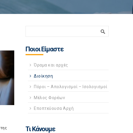
Φόρμα αναζήτησης
Αναζήτηση
Ποιοι Είμαστε
Όραμα και αρχές
Διοίκηση
Πόροι – Απολογισμοί – Ισολογισμοί
Μέλος Φορέων
Εποπτεύουσα Αρχή
Τι Κάνουμε
 της