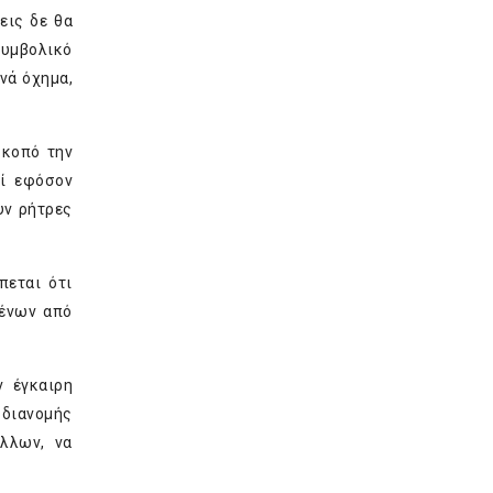
εις δε θα
συμβολικό
νά όχημα,
σκοπό την
οί εφόσον
υν ρήτρες
πεται ότι
μένων από
ν έγκαιρη
 διανομής
άλλων, να