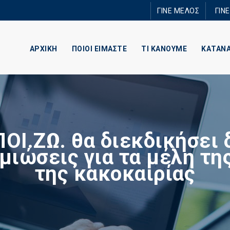
Παράκαμψη
ΓΙΝΕ ΜΕΛΟΣ
ΓΙΝ
προς το
κυρίως
περιεχόμενο
ΑΡΧΙΚΗ
ΠΟΙΟΙ ΕΙΜΑΣΤΕ
ΤΙ ΚΑΝΟΥΜΕ
ΚΑΤΑΝ
ΠΟΙ.ΖΩ. θα διεκδικήσει 
μιώσεις για τα μέλη τη
της κακοκαιρίας