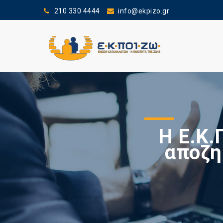
210 330 4444
info@ekpizo.gr
Η Ε.Κ.
αποζη