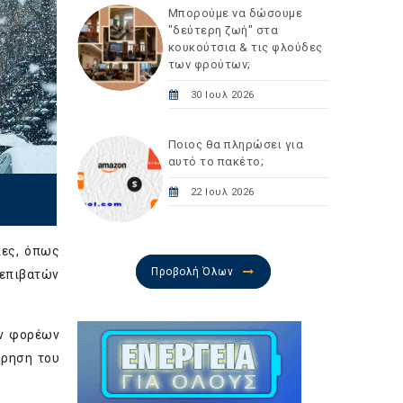
Μπορούμε να δώσουμε
"δεύτερη ζωή" στα
κουκούτσια & τις φλούδες
των φρούτων;
30 Ιουλ 2026
Ποιος θα πληρώσει για
αυτό το πακέτο;
22 Ιουλ 2026
ιες, όπως
Προβολή Όλων
νεπιβατών
ων φορέων
ήρηση του