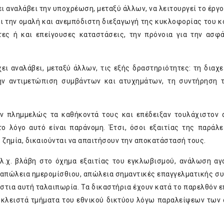
ει αναλάβει την υποχρέωση, μεταξύ άλλων, να λειτουργεί το έργ
ι την ομαλή και ανεμπόδιστη διεξαγωγή της κυκλοφορίας του κο
ες ή και επείγουσες καταστάσεις, την πρόνοια για την ασφ
ει αναλάβει, μεταξύ άλλων, τις εξής δραστηριότητες: τη διαχε
την αντιμετώπιση συμβάντων και ατυχημάτων, τη συντήρηση 
ν πλημμελώς τα καθήκοντά τους και επέδειξαν τουλάχιστον 
το λόγο αυτό είναι παράνομη. Έτσι, όσοι εξαιτίας της παράλ
ζημία, δικαιούνται να απαιτήσουν την αποκατάστασή τους.
 (λ.χ. βλάβη στο όχημα εξαιτίας του εγκλωβισμού, ανάλωση α
χ. απώλεια ημερομίσθιου, απώλεια σημαντικές επαγγελματικής σ
άστια αυτή ταλαιπωρία. Τα δικαστήρια έχουν κατά το παρελθόν ε
κλειστά τμήματα του εθνικού δικτύου λόγω παραλείψεων των