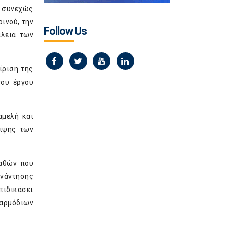
ο συνεχώς
ινού, την
Follow Us
άλεια των
ίριση της
του έργου
αμελή και
ειψης των
γαθών που
υνάντησης
πιδικάσει
 αρμόδιων