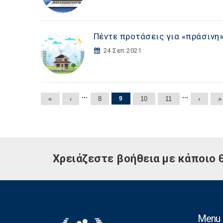
Πέντε προτάσεις για «πράσινη»
24 Σεπ 2021
Σελίδες
…
…
«
‹
8
9
10
11
›
»
Χρειάζεστε βοήθεια με κάποιο 
Menu