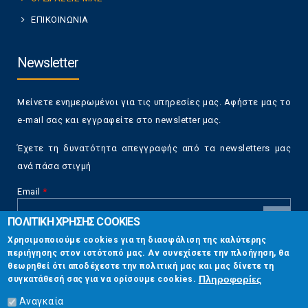
ΕΠΙΚΟΙΝΩΝΙΑ
Newsletter
Μείνετε ενημερωμένοι για τις υπηρεσίες μας. Αφήστε μας το
e-mail σας και εγγραφείτε στο newsletter μας.
Έχετε τη δυνατότητα απεγγραφής από τα newsletters μας
ανά πάσα στιγμή
Email
*
ΠΟΛΙΤΙΚΗ ΧΡΗΣΗΣ COOKIES
CAPTCHA
Χρησιμοποιούμε cookies για τη διασφάλιση της καλύτερης
This
περιήγησης στον ιστότοπό μας. Αν συνεχίσετε την πλοήγηση, θα
Επικοινωνία
question is
θεωρηθεί ότι αποδέχεστε την πολιτική μας και μας δίνετε τη
for testing
Πληροφορίες
συγκατάθεσή σας για να ορίσουμε cookies.
whether or
Στουρνάρη 17, Αθήνα 10683
not you are a
Αναγκαία