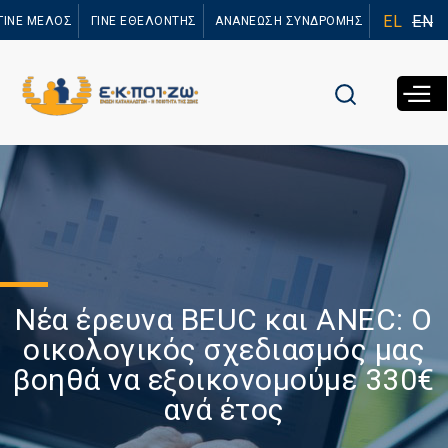
Παράκαμψη
EL
EN
ΓΙΝΕ ΜΕΛΟΣ
ΓΙΝΕ ΕΘΕΛΟΝΤΗΣ
ΑΝΑΝΕΩΣΗ ΣΥΝΔΡΟΜΗΣ
προς το
κυρίως
περιεχόμενο
Νέα έρευνα BEUC και ANEC: Ο
οικολογικός σχεδιασμός μας
βοηθά να εξοικονομούμε 330€
ανά έτος