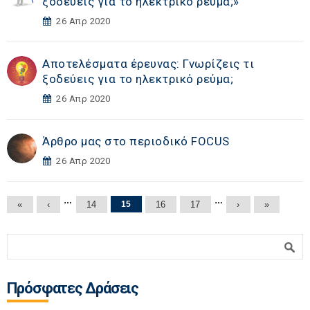
ξοδεύεις για το ηλεκτρικό ρεύμα;»
26 Απρ 2020
Αποτελέσματα έρευνας: Γνωρίζεις τι
ξοδεύεις για το ηλεκτρικό ρεύμα;
26 Απρ 2020
Άρθρο μας στο περιοδικό FOCUS
26 Απρ 2020
Σελίδες
…
…
«
‹
14
15
16
17
›
»
Φόρμα αναζήτησης
Αναζήτηση
Πρόσφατες Δράσεις