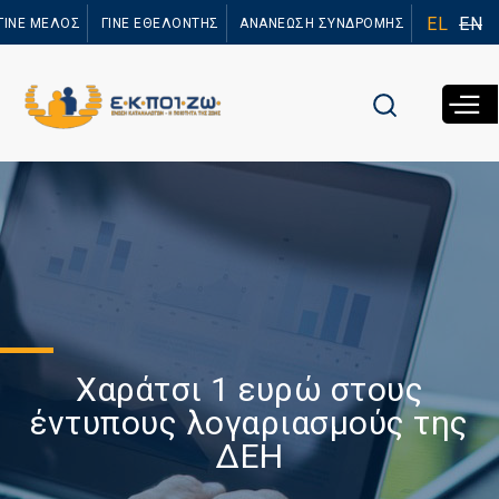
Παράκαμψη
EL
EN
ΓΙΝΕ ΜΕΛΟΣ
ΓΙΝΕ ΕΘΕΛΟΝΤΗΣ
ΑΝΑΝΕΩΣΗ ΣΥΝΔΡΟΜΗΣ
προς το
κυρίως
περιεχόμενο
Χαράτσι 1 ευρώ στους
έντυπους λογαριασμούς της
ΔΕΗ