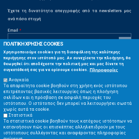
Έχετε τη δυνατότητα απεγγραφής από τα newsletters μας
ανά πάσα στιγμή
Email
*
ΠΟΛΙΤΙΚΗ ΧΡΗΣΗΣ COOKIES
CAPTCHA
Χρησιμοποιούμε cookies για τη διασφάλιση της καλύτερης
This
περιήγησης στον ιστότοπό μας. Αν συνεχίσετε την πλοήγηση, θα
Επικοινωνία
question is
θεωρηθεί ότι αποδέχεστε την πολιτική μας και μας δίνετε τη
for testing
Πληροφορίες
συγκατάθεσή σας για να ορίσουμε cookies.
whether or
Στουρνάρη 17, Αθήνα 10683
not you are a
Αναγκαία
human visitor
Τα απαραίτητα cookie βοηθούν στη χρήση ενός ιστότοπου
2103304444
and to
επιτρέποντας βασικές λειτουργίες όπως η πλοήγηση
prevent
σελίδων και η πρόσβαση σε ασφαλή περιοχές του
info@ekpizo.gr
automated
ιστότοπου. Ο ιστότοπος δεν μπορεί να λειτουργήσει σωστά
spam
χωρίς αυτά τα cookie.
www.ekpizo.gr
submissions.
Στατιστικά
Τα στατιστικά cookie βοηθούν τους κατόχους ιστότοπων να
5+2
Δευ - Πεμ:
10:00 πμ - 2:00 μμ
κατανοήσουν πώς οι επισκέπτες αλληλεπιδρούν με τους
Σάβ - Κυρ:
Κλειστά
ιστότοπους συλλέγοντας και αναφέροντας πληροφορίες
ανώνυμα.