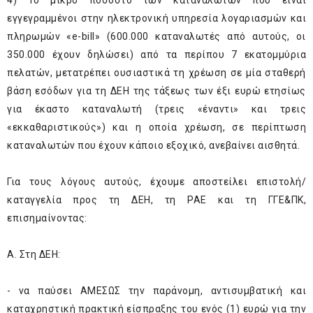
4) Το μικρό ποσοστό των καταναλωτών που είναι
εγγεγραμμένοι στην ηλεκτρονική υπηρεσία λογαριασμών και
πληρωμών «e-bill» (600.000 καταναλωτές από αυτούς, οι
350.000 έχουν δηλώσει) από τα περίπου 7 εκατομμύρια
πελατών, μετατρέπει ουσιαστικά τη χρέωση σε μία σταθερή
βάση εσόδων για τη ΔΕΗ της τάξεως των έξι ευρώ ετησίως
για έκαστο καταναλωτή (τρεις «έναντι» και τρεις
«εκκαθαριστικούς») και η οποία χρέωση, σε περίπτωση
καταναλωτών που έχουν κάποιο εξοχικό, ανεβαίνει αισθητά.
Για τους λόγους αυτούς, έχουμε αποστείλει επιστολή/
καταγγελία προς τη ΔΕΗ, τη ΡΑΕ και τη ΓΓΕ&ΠΚ,
επισημαίνοντας:
Α. Στη ΔΕΗ:
- να παύσει ΑΜΕΣΩΣ την παράνομη, αντισυμβατική και
καταχρηστική πρακτική είσπραξης του ενός (1) ευρώ για την