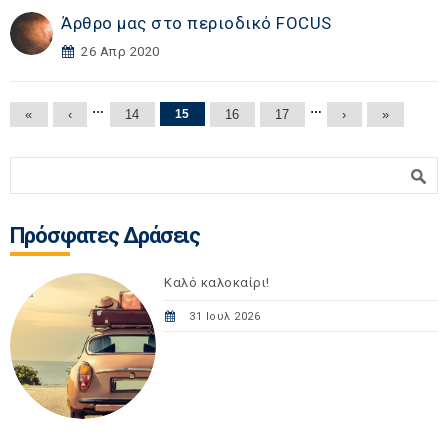
Άρθρο μας στο περιοδικό FOCUS
26 Απρ 2020
Σελίδες
…
…
«
‹
14
15
16
17
›
»
Φόρμα αναζήτησης
Αναζήτηση
Πρόσφατες Δράσεις
Καλό καλοκαίρι!
31 Ιουλ 2026