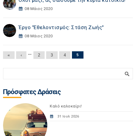
Όλοι μαζί, ας σώσουμε την κύρια κατοικία!
08 Μάιος 2020
Έργο "Εθελοντισμός: Στάση Ζωής"
08 Μάιος 2020
Σελίδες
…
«
‹
2
3
4
5
Φόρμα αναζήτησης
Αναζήτηση
Πρόσφατες Δράσεις
Καλό καλοκαίρι!
31 Ιουλ 2026