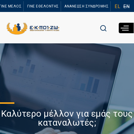
Παράκαμψη
EL
EN
ΓΙΝΕ ΜΕΛΟΣ
ΓΙΝΕ ΕΘΕΛΟΝΤΗΣ
ΑΝΑΝΕΩΣΗ ΣΥΝΔΡΟΜΗΣ
προς το
κυρίως
περιεχόμενο
Καλύτερο μέλλον για εμάς τους
καταναλωτές;