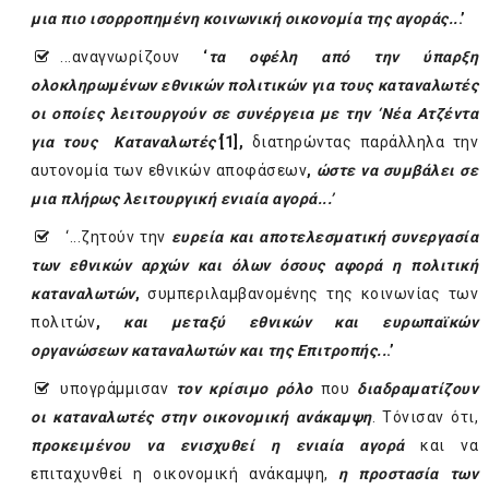
μια πιο ισορροπημένη κοινωνική οικονομία της αγοράς..
.’
...αναγνωρίζουν
‘
τα οφέλη από την ύπαρξη
ολοκληρωμένων εθνικών πολιτικών για τους καταναλωτές
οι οποίες λειτουργούν σε συνέργεια με την ‘
Νέα Ατζέντα
για τους Καταναλωτές’
[1]
,
διατηρώντας παράλληλα την
αυτονομία των εθνικών αποφάσεων
,
ώστε να συμβάλει σε
μια πλήρως λειτουργική ενιαία αγορά...’
‘...ζητούν την
ευρεία και αποτελεσματική συνεργασία
των εθνικών αρχών και όλων όσους αφορά η πολιτική
καταναλωτών
,
συμπεριλαμβανομένης της κοινωνίας των
πολιτών
,
και μεταξύ εθνικών και ευρωπαϊκών
οργανώσεων καταναλωτών και της Επιτροπής..
.’
υπογράμμισαν
τον κρίσιμο ρόλο
που
διαδραματίζουν
οι καταναλωτές στην οικονομική ανάκαμψη
. Τόνισαν ότι,
προκειμένου να ενισχυθεί η ενιαία αγορά
και να
επιταχυνθεί η οικονομική ανάκαμψη,
η προστασία των