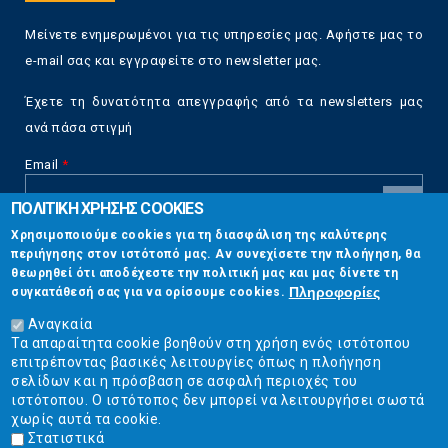
Μείνετε ενημερωμένοι για τις υπηρεσίες μας. Αφήστε μας το
e-mail σας και εγγραφείτε στο newsletter μας.
Έχετε τη δυνατότητα απεγγραφής από τα newsletters μας
ανά πάσα στιγμή
Email
*
ΠΟΛΙΤΙΚΗ ΧΡΗΣΗΣ COOKIES
CAPTCHA
Χρησιμοποιούμε cookies για τη διασφάλιση της καλύτερης
This
περιήγησης στον ιστότοπό μας. Αν συνεχίσετε την πλοήγηση, θα
Επικοινωνία
question is
θεωρηθεί ότι αποδέχεστε την πολιτική μας και μας δίνετε τη
for testing
Πληροφορίες
συγκατάθεσή σας για να ορίσουμε cookies.
whether or
Στουρνάρη 17, Αθήνα 10683
not you are a
Αναγκαία
human visitor
Τα απαραίτητα cookie βοηθούν στη χρήση ενός ιστότοπου
2103304444
and to
επιτρέποντας βασικές λειτουργίες όπως η πλοήγηση
prevent
σελίδων και η πρόσβαση σε ασφαλή περιοχές του
info@ekpizo.gr
automated
ιστότοπου. Ο ιστότοπος δεν μπορεί να λειτουργήσει σωστά
spam
χωρίς αυτά τα cookie.
www.ekpizo.gr
submissions.
Στατιστικά