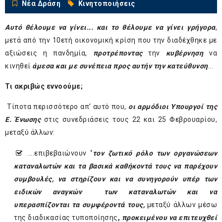
Νέα Δράση
Κινητοποιήσεις
Αυτό θέλουμε να γίνει... και το θέλουμε να γίνει γρήγορα
,
μετά από την 10ετή οικονομική κρίση που την διαδέχθηκε με
αξιώσεις η πανδημία,
προτρέποντας
την
κυβέρνηση
να
κινηθεί
άμεσα και με συνέπεια προς αυτήν την κατεύθυνση
...
Τι ακριβώς εννοούμε;
Τίποτα περισσότερο απ’ αυτό που,
οι αρμόδιοι Υπουργοί της
Ε. Ένωσης
στις συνεδριάσεις τους 22 και 25 Φεβρουαρίου,
μεταξύ άλλων:
....επιβεβαιώνουν
‘
τον ζωτικό ρόλο των οργανώσεων
καταναλωτών
και τα βασικά καθήκοντά τους να παρέχουν
συμβουλές, να στηρίζουν και να συνηγορούν υπέρ των
ειδικών αναγκών των καταναλωτών και να
υπερασπίζονται τα συμφέροντά τους,
μεταξύ άλλων μέσω
της διαδικασίας τυποποίησης
,
προκειμένου να επιτευχθεί