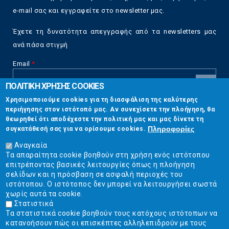
e-mail σας και εγγραφείτε στο newsletter μας.
Έχετε τη δυνατότητα απεγγραφής από τα newsletters μας
ανά πάσα στιγμή
Email
*
ΠΟΛΙΤΙΚΗ ΧΡΗΣΗΣ COOKIES
CAPTCHA
Χρησιμοποιούμε cookies για τη διασφάλιση της καλύτερης
This
περιήγησης στον ιστότοπό μας. Αν συνεχίσετε την πλοήγηση, θα
Επικοινωνία
question is
θεωρηθεί ότι αποδέχεστε την πολιτική μας και μας δίνετε τη
for testing
Πληροφορίες
συγκατάθεσή σας για να ορίσουμε cookies.
whether or
Στουρνάρη 17, Αθήνα 10683
not you are a
Αναγκαία
human visitor
Τα απαραίτητα cookie βοηθούν στη χρήση ενός ιστότοπου
2103304444
and to
επιτρέποντας βασικές λειτουργίες όπως η πλοήγηση
prevent
σελίδων και η πρόσβαση σε ασφαλή περιοχές του
info@ekpizo.gr
automated
ιστότοπου. Ο ιστότοπος δεν μπορεί να λειτουργήσει σωστά
spam
χωρίς αυτά τα cookie.
www.ekpizo.gr
submissions.
Στατιστικά
Τα στατιστικά cookie βοηθούν τους κατόχους ιστότοπων να
5+2
Δευ - Πεμ:
10:00 πμ - 2:00 μμ
κατανοήσουν πώς οι επισκέπτες αλληλεπιδρούν με τους