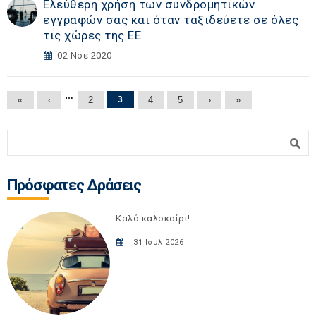
Ελεύθερη χρήση των συνδρομητικών
εγγραφών σας και όταν ταξιδεύετε σε όλες
τις χώρες της ΕΕ
02 Νοε 2020
Σελίδες
…
«
‹
2
3
4
5
›
»
Φόρμα αναζήτησης
Αναζήτηση
Πρόσφατες Δράσεις
Καλό καλοκαίρι!
31 Ιουλ 2026