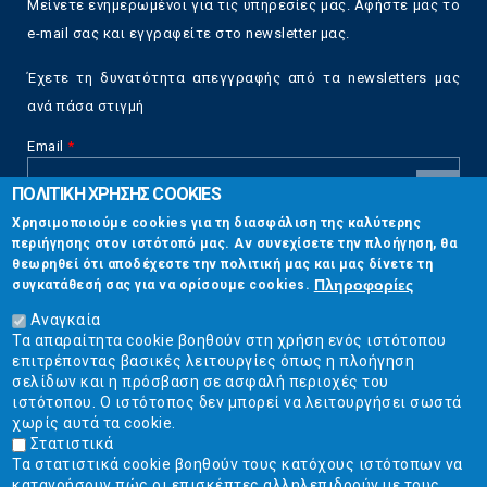
Μείνετε ενημερωμένοι για τις υπηρεσίες μας. Αφήστε μας το
e-mail σας και εγγραφείτε στο newsletter μας.
Έχετε τη δυνατότητα απεγγραφής από τα newsletters μας
ανά πάσα στιγμή
Email
*
ΠΟΛΙΤΙΚΗ ΧΡΗΣΗΣ COOKIES
CAPTCHA
Χρησιμοποιούμε cookies για τη διασφάλιση της καλύτερης
This
περιήγησης στον ιστότοπό μας. Αν συνεχίσετε την πλοήγηση, θα
Επικοινωνία
question is
θεωρηθεί ότι αποδέχεστε την πολιτική μας και μας δίνετε τη
for testing
Πληροφορίες
συγκατάθεσή σας για να ορίσουμε cookies.
whether or
Στουρνάρη 17, Αθήνα 10683
not you are a
Αναγκαία
human visitor
Τα απαραίτητα cookie βοηθούν στη χρήση ενός ιστότοπου
2103304444
and to
επιτρέποντας βασικές λειτουργίες όπως η πλοήγηση
prevent
σελίδων και η πρόσβαση σε ασφαλή περιοχές του
info@ekpizo.gr
automated
ιστότοπου. Ο ιστότοπος δεν μπορεί να λειτουργήσει σωστά
spam
χωρίς αυτά τα cookie.
www.ekpizo.gr
submissions.
Στατιστικά
Τα στατιστικά cookie βοηθούν τους κατόχους ιστότοπων να
5+2
Δευ - Πεμ:
10:00 πμ - 2:00 μμ
κατανοήσουν πώς οι επισκέπτες αλληλεπιδρούν με τους