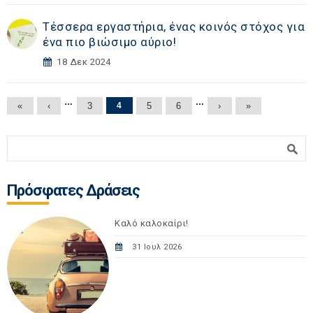
Τέσσερα εργαστήρια, ένας κοινός στόχος για
ένα πιο βιώσιμο αύριο!
18 Δεκ 2024
Σελίδες
…
…
«
‹
3
4
5
6
›
»
Φόρμα αναζήτησης
Αναζήτηση
Πρόσφατες Δράσεις
Καλό καλοκαίρι!
31 Ιουλ 2026