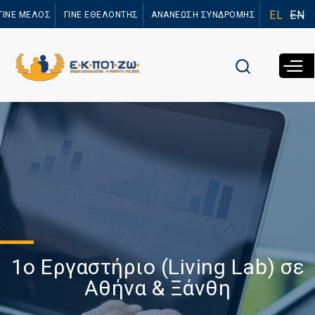
Παράκαμψη
EL
EN
ΓΙΝΕ ΜΕΛΟΣ
ΓΙΝΕ ΕΘΕΛΟΝΤΗΣ
ΑΝΑΝΕΩΣΗ ΣΥΝΔΡΟΜΗΣ
προς το
κυρίως
περιεχόμενο
1ο Εργαστήριο (Living Lab) σε
Αθήνα & Ξάνθη