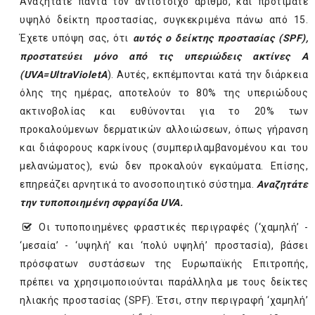
Αναζητάτε πάντα τον αντίστοιχο αριθμό, και προτιμάτε
υψηλό δείκτη προστασίας, συγκεκριμένα πάνω από 15.
Έχετε υπόψη σας, ότι
αυτός ο δείκτης προστασίας (
SPF
),
προστατεύει μόνο από τις υπεριώδεις ακτίνες Α
(
UVA
=
Ultra
Violet
A
). Αυτές, εκπέμπονται κατά την διάρκεια
όλης της ημέρας, αποτελούν το 80% της υπεριώδους
ακτινοβολίας και ευθύνονται για το 20% των
προκαλούμενων δερματικών αλλοιώσεων, όπως γήρανση
και διάφορους καρκίνους (συμπεριλαμβανομένου και του
μελανώματος), ενώ δεν προκαλούν εγκαύματα. Επίσης,
επηρεάζει αρνητικά το ανοσοποιητικό σύστημα.
Αναζητάτε
την τυποποιημένη σφραγίδα
UVA
.
Οι τυποποιημένες φραστικές περιγραφές (‘χαµηλή’ -
‘µεσαία’ - ‘υψηλή’ και ‘πολύ υψηλή’ προστασία), βάσει
πρόσφατων συστάσεων της Ευρωπαϊκής Επιτροπής,
πρέπει να χρησιμοποιούνται παράλληλα µε τους δείκτες
ηλιακής προστασίας (SPF). Έτσι, στην περιγραφή ‘χαµηλή’