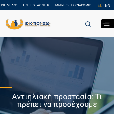
Παράκαμψη
EL
EN
ΓΙΝΕ ΜΕΛΟΣ
ΓΙΝΕ ΕΘΕΛΟΝΤΗΣ
ΑΝΑΝΕΩΣΗ ΣΥΝΔΡΟΜΗΣ
προς το
κυρίως
περιεχόμενο
Αντιηλιακή προστασία: Τι
πρέπει να προσέχουμε