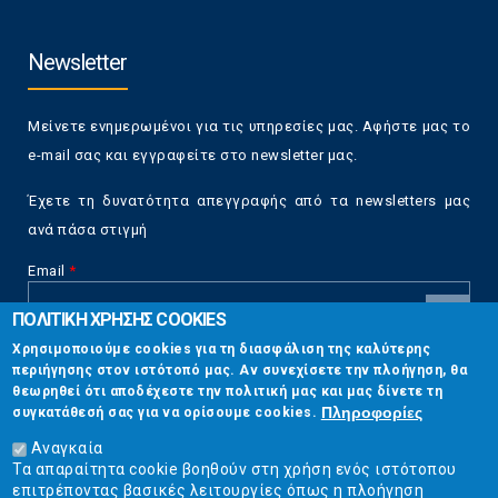
Newsletter
Μείνετε ενημερωμένοι για τις υπηρεσίες μας. Αφήστε μας το
e-mail σας και εγγραφείτε στο newsletter μας.
Έχετε τη δυνατότητα απεγγραφής από τα newsletters μας
ανά πάσα στιγμή
Email
*
ΠΟΛΙΤΙΚΗ ΧΡΗΣΗΣ COOKIES
CAPTCHA
Χρησιμοποιούμε cookies για τη διασφάλιση της καλύτερης
This
περιήγησης στον ιστότοπό μας. Αν συνεχίσετε την πλοήγηση, θα
Επικοινωνία
question is
θεωρηθεί ότι αποδέχεστε την πολιτική μας και μας δίνετε τη
for testing
Πληροφορίες
συγκατάθεσή σας για να ορίσουμε cookies.
whether or
Στουρνάρη 17, Αθήνα 10683
not you are a
Αναγκαία
human visitor
Τα απαραίτητα cookie βοηθούν στη χρήση ενός ιστότοπου
2103304444
and to
επιτρέποντας βασικές λειτουργίες όπως η πλοήγηση