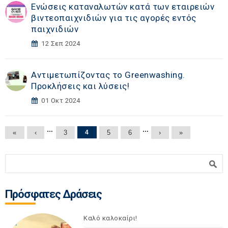
Ενώσεις καταναλωτών κατά των εταιρειών
βιντεοπαιχνιδιών για τις αγορές εντός
παιχνιδιών
12 Σεπ 2024
Αντιμετωπίζοντας το Greenwashing.
Προκλήσεις και λύσεις!
01 Οκτ 2024
Σελίδες
…
…
«
‹
3
4
5
6
›
»
Φόρμα αναζήτησης
Αναζήτηση
Πρόσφατες Δράσεις
Καλό καλοκαίρι!