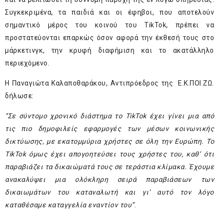
Συγκεκριμένα, τα παιδιά και οι έφηβοι, που αποτελούν
σημαντικό μέρος του κοινού του TikTok, πρέπει να
προστατεύονται επαρκώς όσον αφορά την έκθεσή τους στο
μάρκετινγκ, την κρυφή διαφήμιση και το ακατάλληλο
περιεχόμενο.
Η Παναγιώτα Καλαποθαράκου, Αντιπρόεδρος της Ε.Κ.ΠΟΙ.ΖΩ.
δήλωσε:
“Σε
σύντομο χρονικό διάστημα
το TikTok έχει γίνει μια από
τις πιο δημοφιλείς εφαρμογές των μέσων κοινωνικής
δικτύωσης, με εκατομμύρια χρήστες σε όλη την Ευρώπη. Το
TikTok όμως έχει απογοητεύσει τους χρήστες του, καθ’ ότι
παραβιάζει τα δικαιώματά τους σε
τεράστια
κλίμακα. Έχουμε
ανακαλύψει μια ολόκληρη σειρά παραβιάσεων των
δικαιωμάτων του καταναλωτή και γι’ αυτό τον λόγο
καταθέσαμε
καταγγελία εναντίον του”
.