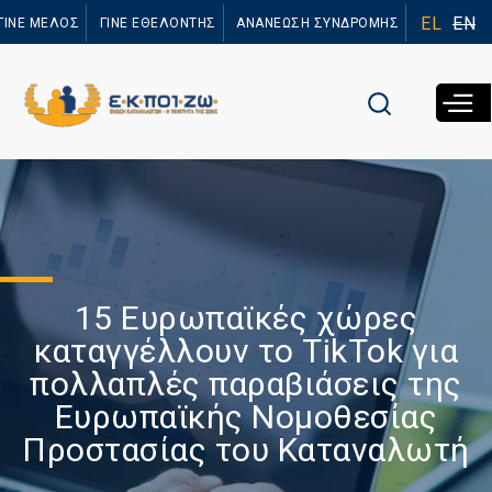
Παράκαμψη
EL
EN
ΓΙΝΕ ΜΕΛΟΣ
ΓΙΝΕ ΕΘΕΛΟΝΤΗΣ
ΑΝΑΝΕΩΣΗ ΣΥΝΔΡΟΜΗΣ
προς το
κυρίως
περιεχόμενο
15 Ευρωπαϊκές χώρες
καταγγέλλουν το TikTok για
πολλαπλές παραβιάσεις της
Ευρωπαϊκής Νομοθεσίας
Προστασίας του Καταναλωτή