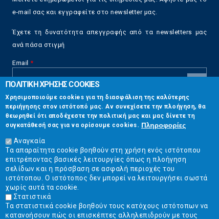
e-mail σας και εγγραφείτε στο newsletter μας.
Έχετε τη δυνατότητα απεγγραφής από τα newsletters μας
ανά πάσα στιγμή
Email
*
ΠΟΛΙΤΙΚΗ ΧΡΗΣΗΣ COOKIES
CAPTCHA
Χρησιμοποιούμε cookies για τη διασφάλιση της καλύτερης
This
περιήγησης στον ιστότοπό μας. Αν συνεχίσετε την πλοήγηση, θα
Επικοινωνία
question is
θεωρηθεί ότι αποδέχεστε την πολιτική μας και μας δίνετε τη
for testing
Πληροφορίες
συγκατάθεσή σας για να ορίσουμε cookies.
whether or
Στουρνάρη 17, Αθήνα 10683
not you are a
Αναγκαία
human visitor
Τα απαραίτητα cookie βοηθούν στη χρήση ενός ιστότοπου
2103304444
and to
επιτρέποντας βασικές λειτουργίες όπως η πλοήγηση
prevent
σελίδων και η πρόσβαση σε ασφαλή περιοχές του
info@ekpizo.gr
automated
ιστότοπου. Ο ιστότοπος δεν μπορεί να λειτουργήσει σωστά
spam
χωρίς αυτά τα cookie.
www.ekpizo.gr
submissions.
Στατιστικά
Τα στατιστικά cookie βοηθούν τους κατόχους ιστότοπων να
5+2
Δευ - Πεμ:
10:00 πμ - 2:00 μμ
κατανοήσουν πώς οι επισκέπτες αλληλεπιδρούν με τους