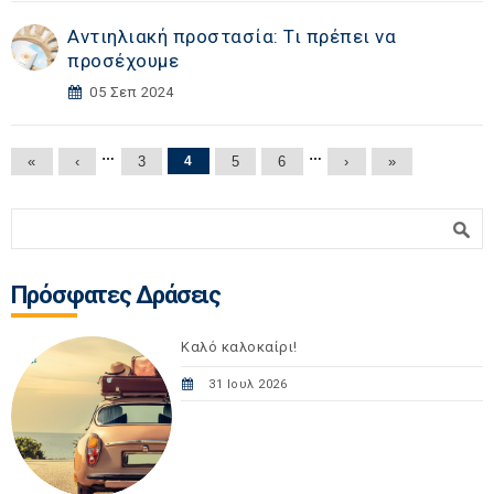
Αντιηλιακή προστασία: Τι πρέπει να
προσέχουμε
05 Σεπ 2024
Σελίδες
…
…
«
‹
3
4
5
6
›
»
Φόρμα αναζήτησης
Αναζήτηση
Πρόσφατες Δράσεις
Καλό καλοκαίρι!
31 Ιουλ 2026