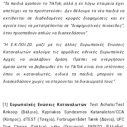
“Τα παιδιά αγαπούν το TikTok, αλλά η εν λόγω εταιρεία έχει
αποτύχει να τα προστατεύσει. Δεν θέλουμε
τα νέα παιδιά
να
εκτίθενται σε
διαδεδομένες
κρυφές διαφημίσεις και εν
αγνοία τους να μετατρέπονται σε “διαφημιστικές πινακίδες”,
όταν προσπαθούν απλώς να διασκεδάσουν”
.
“Η
Ε.Κ.ΠΟΙ.ΖΩ. μ
αζί με τις άλλες Ευρωπαϊκές Ενώσεις
Καταναλωτών καλούμε τις αρμόδιες εθνικές Ευρωπαϊκές
Αρχές να αναλάβουν δράση. Πρέπει να ενεργήσουν
άμεσα
ώστε
να βεβαιωθεί ότι το TikTok είναι ένα ισ
τότοπος
όπου οι καταναλωτές, ειδικά τα παιδιά, μπορούν να
διασκεδάσουν χωρίς να στερούνται τα δικαιώματά τους”.
[1]
Ευρωπαϊκές Ενώσεις Καταναλωτών
: Test Achats/Test
Ankoop (Βέλγιο), Kypriakos Syndesmos Katanaloton/CCA
(Κύπρος), dTEST (Τσεχία), Forbrugerrådet Tænk (Δανία), UFC
Que Choisir (Γαλλία), vzbv (Γερμανία), EKPIZO (Ελλάδα),