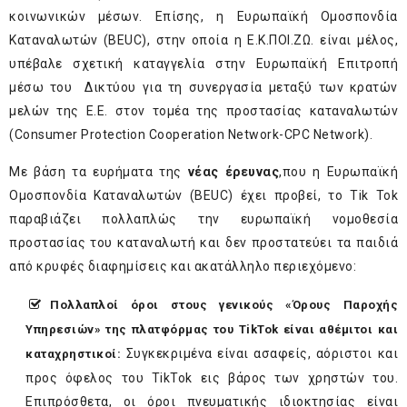
κοινωνικών μέσων. Επίσης, η Ευρωπαϊκή Ομοσπονδία
Καταναλωτών (BEUC), στην οποία η Ε.Κ.ΠΟΙ.ΖΩ. είναι μέλος,
υπέβαλε σχετική καταγγελία στην Ευρωπαϊκή Επιτροπή
μέσω του Δικτύου για τη συνεργασία μεταξύ των κρατών
μελών της Ε.Ε. στον τομέα της προστασίας καταναλωτών
(Consumer Protection Cooperation Network-CPC Network).
Με βάση τα ευρήματα της
νέας έρευνας
,που η Ευρωπαϊκή
Ομοσπονδία Καταναλωτών (BEUC) έχει προβεί, το Tik Tok
παραβιάζει πολλαπλώς την ευρωπαϊκή νομοθεσία
προστασίας του καταναλωτή και δεν προστατεύει τα παιδιά
από κρυφές διαφημίσεις και ακατάλληλο περιεχόμενο:
Πολλαπλοί
όροι στους γενικούς «Όρους Παροχής
Υπηρεσιών» της πλατφόρμας του
TikTok
είναι
αθέμιτοι και
Συγκεκριμένα είναι ασαφείς, αόριστοι και
καταχρηστικοί
:
προς όφελος του TikTok εις βάρος των χρηστών του.
Επιπρόσθετα, οι όροι πνευματικής ιδιοκτησίας είναι