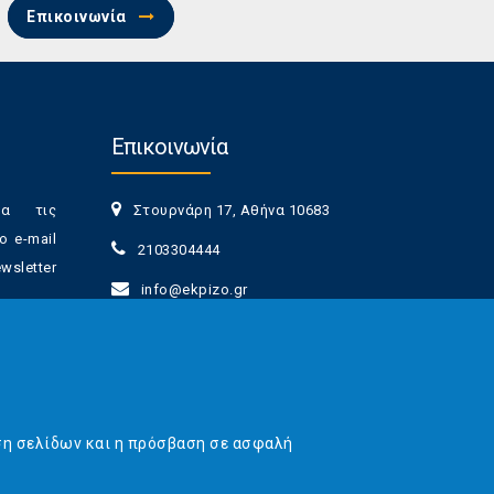
Επικοινωνία
Επικοινωνία
ια τις
Στουρνάρη 17, Αθήνα 10683
ο e-mail
2103304444
sletter
info@ekpizo.gr
www.ekpizo.gr
γγραφής
Δευ - Πεμ:
10:00 πμ - 2:00 μμ
νά πάσα
Σάβ - Κυρ:
Κλειστά
ση σελίδων και η πρόσβαση σε ασφαλή