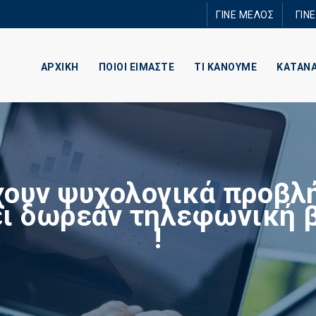
Παράκαμψη
ΓΙΝΕ ΜΕΛΟΣ
ΓΙΝ
προς το
κυρίως
περιεχόμενο
ΑΡΧΙΚΗ
ΠΟΙΟΙ ΕΙΜΑΣΤΕ
ΤΙ ΚΑΝΟΥΜΕ
ΚΑΤΑΝ
ουν ψυχολογικά προβλ
ι δωρεάν τηλεφωνική 
!