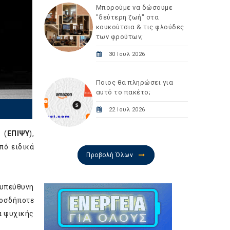
Μπορούμε να δώσουμε
"δεύτερη ζωή" στα
κουκούτσια & τις φλούδες
των φρούτων;
30 Ιουλ 2026
Ποιος θα πληρώσει για
αυτό το πακέτο;
22 Ιουλ 2026
 (
ΕΠΙΨΥ
),
πό ειδικά
Προβολή Όλων
υπεύθυνη
ιοσδήποτε
α ψυχικής