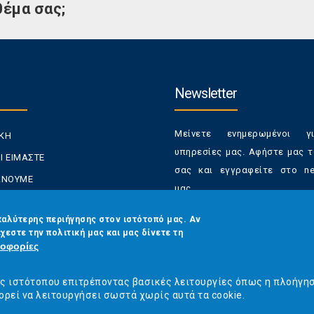
θέμα σας;
Newsletter
Μείνετε ενημερωμένοι γ
ΙΚΗ
υπηρεσίες μας. Αφήστε μας τ
Ι ΕΙΜΑΣΤΕ
σας και εγγραφείτε στο new
ΚΑΝΟΥΜΕ
μας.
ΑΝΑΛΩΤΕΣ
Έχετε τη δυνατότητα απε
καλύτερης περιήγησης στον ιστότοπό μας. Αν
ΡΑΣΕΙΣ ΜΑΣ
χεστε την πολιτική μας και μας δίνετε τη
από τα newsletters μας α
ΟΙΝΩΝΙΑ
οφορίες
στιγμή
Email
*
ός ιστότοπου επιτρέποντας βασικές λειτουργίες όπως η πλοήγη
ορεί να λειτουργήσει σωστά χωρίς αυτά τα cookie.