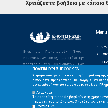
Χρειάζεστε βοήθεια με κάποιο 
Menu
ΑΡΧ
Είναι μία Πιστοποιημένη Ένωση
ΠΟΙΟ
Καταναλωτών που έχει ως στόχο την
ΤΙ 
προστασία των δικαιωμάτων των
ΠΟΛΙΤΙΚΗ ΧΡΗΣΗΣ COOKIES
ΚΑΤ
καταναλωτών και την βελτίωση της
Χρησιμοποιούμε cookies για τη διασφάλιση της 
ποιότητας της ζωής τους.
ΟΙ Δ
συνεχίσετε την πλοήγηση, θα θεωρηθεί ότι αποδέ
ΕΠΙΚ
Πληρ
συγκατάθεσή σας για να ορίσουμε cookies.
Αναγκαία
Τα απαραίτητα cookie βοηθούν στη χρήση εν
περιοχές του ιστότοπου. Ο ιστότοπος δεν μπ
Στατιστικά