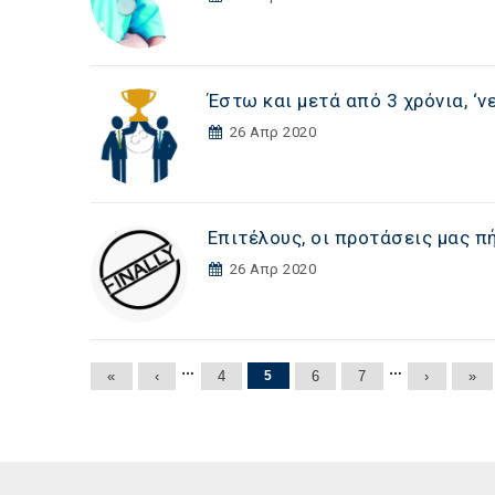
Έστω και μετά από 3 χρόνια, ‘ν
26 Απρ 2020
Επιτέλους, οι προτάσεις μας π
26 Απρ 2020
Σελίδες
…
…
«
‹
4
5
6
7
›
»