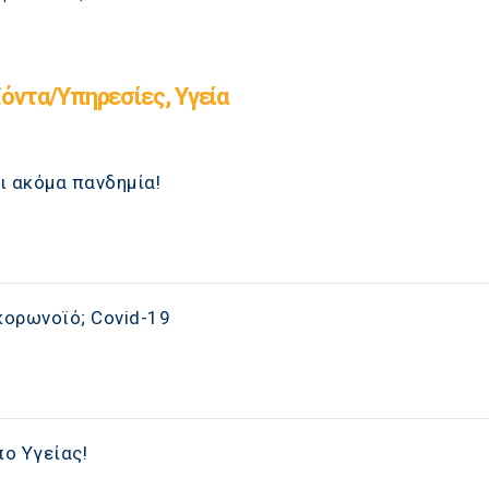
όντα/Υπηρεσίες, Υγεία
ι ακόμα πανδημία!
κορωνοϊό; Covid-19
πο Υγείας!