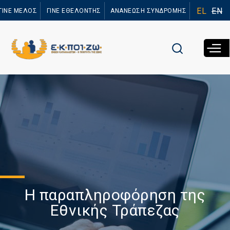
Παράκαμψη
EL
EN
ΓΙΝΕ ΜΕΛΟΣ
ΓΙΝΕ ΕΘΕΛΟΝΤΗΣ
ΑΝΑΝΕΩΣΗ ΣΥΝΔΡΟΜΗΣ
προς το
κυρίως
περιεχόμενο
Η παραπληροφόρηση της
Εθνικής Τράπεζας