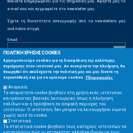
Μείνετε ενημερωμένοι για τις υπηρεσίες μας. Αφήστε μας το
e-mail σας και εγγραφείτε στο newsletter μας.
Έχετε τη δυνατότητα απεγγραφής από τα newsletters μας
ανά πάσα στιγμή
Email
*
ΠΟΛΙΤΙΚΗ ΧΡΗΣΗΣ COOKIES
CAPTCHA
Χρησιμοποιούμε cookies για τη διασφάλιση της καλύτερης
This
περιήγησης στον ιστότοπό μας. Αν συνεχίσετε την πλοήγηση, θα
Επικοινωνία
question is
θεωρηθεί ότι αποδέχεστε την πολιτική μας και μας δίνετε τη
for testing
Πληροφορίες
συγκατάθεσή σας για να ορίσουμε cookies.
whether or
Στουρνάρη 17, Αθήνα 10683
not you are a
Αναγκαία
human visitor
Τα απαραίτητα cookie βοηθούν στη χρήση ενός ιστότοπου
2103304444
and to
επιτρέποντας βασικές λειτουργίες όπως η πλοήγηση
prevent
σελίδων και η πρόσβαση σε ασφαλή περιοχές του
info@ekpizo.gr
automated
ιστότοπου. Ο ιστότοπος δεν μπορεί να λειτουργήσει σωστά
spam
χωρίς αυτά τα cookie.
www.ekpizo.gr
submissions.
Στατιστικά
Τα στατιστικά cookie βοηθούν τους κατόχους ιστότοπων να
5+2
Δευ - Πεμ:
10:00 πμ - 2:00 μμ
κατανοήσουν πώς οι επισκέπτες αλληλεπιδρούν με τους