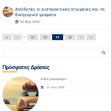
Ασύδοτες οι εισπρακτικές εταιρείες και τα
δικηγορικά γραφεία
30 Απρ 2020
Σελίδες
…
«
‹
12
13
14
15
›
»
Φόρμα αναζήτησης
Αναζήτηση
Πρόσφατες Δράσεις
Καλό καλοκαίρι!
31 Ιουλ 2026