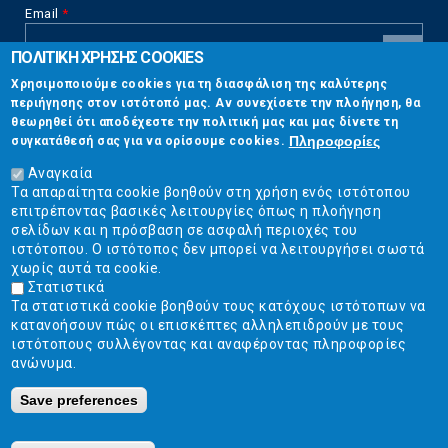
Email
*
ΠΟΛΙΤΙΚΗ ΧΡΗΣΗΣ COOKIES
CAPTCHA
Χρησιμοποιούμε cookies για τη διασφάλιση της καλύτερης
This
περιήγησης στον ιστότοπό μας. Αν συνεχίσετε την πλοήγηση, θα
Επικοινωνία
question is
θεωρηθεί ότι αποδέχεστε την πολιτική μας και μας δίνετε τη
for testing
Πληροφορίες
συγκατάθεσή σας για να ορίσουμε cookies.
whether or
Στουρνάρη 17, Αθήνα 10683
not you are a
Αναγκαία
human visitor
Τα απαραίτητα cookie βοηθούν στη χρήση ενός ιστότοπου
2103304444
and to
επιτρέποντας βασικές λειτουργίες όπως η πλοήγηση
prevent
σελίδων και η πρόσβαση σε ασφαλή περιοχές του
info@ekpizo.gr
automated
ιστότοπου. Ο ιστότοπος δεν μπορεί να λειτουργήσει σωστά
spam
χωρίς αυτά τα cookie.
www.ekpizo.gr
submissions.
Στατιστικά
Τα στατιστικά cookie βοηθούν τους κατόχους ιστότοπων να
5+2
Δευ - Πεμ:
10:00 πμ - 2:00 μμ
κατανοήσουν πώς οι επισκέπτες αλληλεπιδρούν με τους
Σάβ - Κυρ:
Κλειστά
ιστότοπους συλλέγοντας και αναφέροντας πληροφορίες
ανώνυμα.
Save preferences
Ε.Κ.ΠΟΙ.ΖΩ. | Ένωση Καταναλωτών - Η Ποιότητα Της Ζωής © 2019