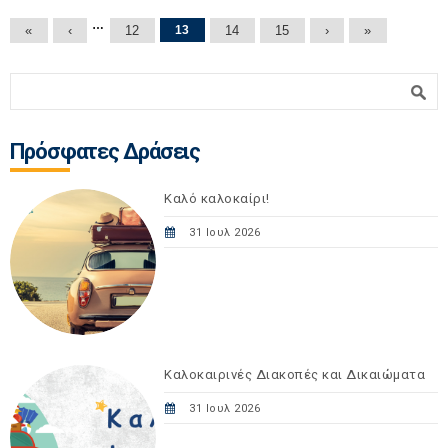
Σελίδες
…
«
‹
12
13
14
15
›
»
Φόρμα αναζήτησης
Αναζήτηση
Πρόσφατες Δράσεις
Καλό καλοκαίρι!
31 Ιουλ 2026
Καλοκαιρινές Διακοπές και Δικαιώματα
31 Ιουλ 2026