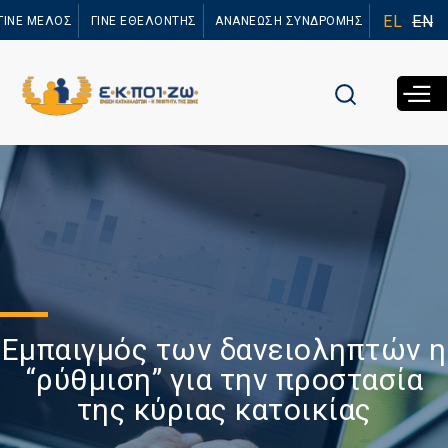
Παράκαμψη
EL
EN
ΓΙΝΕ ΜΕΛΟΣ
ΓΙΝΕ ΕΘΕΛΟΝΤΗΣ
ΑΝΑΝΕΩΣΗ ΣΥΝΔΡΟΜΗΣ
προς το
κυρίως
περιεχόμενο
Εμπαιγμός των δανειοληπτών η
“ρύθμιση” για την προστασία
της κύριας κατοικίας