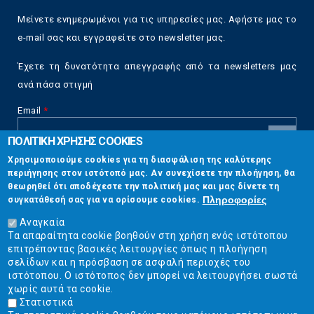
Μείνετε ενημερωμένοι για τις υπηρεσίες μας. Αφήστε μας το
e-mail σας και εγγραφείτε στο newsletter μας.
Έχετε τη δυνατότητα απεγγραφής από τα newsletters μας
ανά πάσα στιγμή
Email
*
ΠΟΛΙΤΙΚΗ ΧΡΗΣΗΣ COOKIES
CAPTCHA
Χρησιμοποιούμε cookies για τη διασφάλιση της καλύτερης
This
περιήγησης στον ιστότοπό μας. Αν συνεχίσετε την πλοήγηση, θα
Επικοινωνία
question is
θεωρηθεί ότι αποδέχεστε την πολιτική μας και μας δίνετε τη
for testing
Πληροφορίες
συγκατάθεσή σας για να ορίσουμε cookies.
whether or
Στουρνάρη 17, Αθήνα 10683
not you are a
Αναγκαία
human visitor
Τα απαραίτητα cookie βοηθούν στη χρήση ενός ιστότοπου
2103304444
and to
επιτρέποντας βασικές λειτουργίες όπως η πλοήγηση
prevent
σελίδων και η πρόσβαση σε ασφαλή περιοχές του
info@ekpizo.gr
automated
ιστότοπου. Ο ιστότοπος δεν μπορεί να λειτουργήσει σωστά
spam
χωρίς αυτά τα cookie.
www.ekpizo.gr
submissions.
Στατιστικά