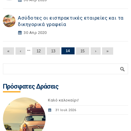
Ασύδοτες οι εισπρακτικές εταιρείες και τα
δικηγορικά γραφεία
30 Απρ 2020
Σελίδες
…
«
‹
12
13
14
15
›
»
Φόρμα αναζήτησης
Αναζήτηση
Πρόσφατες Δράσεις
Καλό καλοκαίρι!
31 Ιουλ 2026