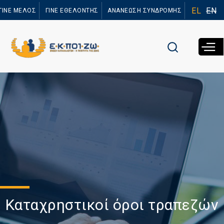
Παράκαμψη
EL
EN
ΓΙΝΕ ΜΕΛΟΣ
ΓΙΝΕ ΕΘΕΛΟΝΤΗΣ
ΑΝΑΝΕΩΣΗ ΣΥΝΔΡΟΜΗΣ
προς το
κυρίως
περιεχόμενο
Καταχρηστικοί όροι τραπεζών