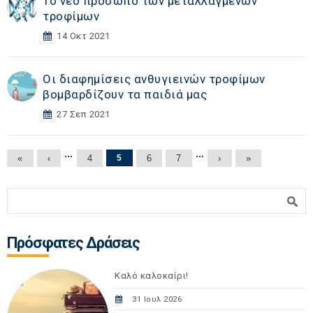
Το νέο πρόσωπο των μεταλλαγμένων
τροφίμων
14 Οκτ 2021
Οι διαφημίσεις ανθυγιεινών τροφίμων
βομβαρδίζουν τα παιδιά μας
27 Σεπ 2021
Σελίδες
…
…
«
‹
4
5
6
7
›
»
Φόρμα αναζήτησης
Αναζήτηση
Πρόσφατες Δράσεις
Καλό καλοκαίρι!
31 Ιουλ 2026