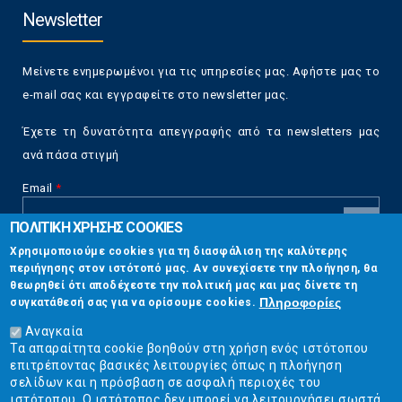
Newsletter
Μείνετε ενημερωμένοι για τις υπηρεσίες μας. Αφήστε μας το
e-mail σας και εγγραφείτε στο newsletter μας.
Έχετε τη δυνατότητα απεγγραφής από τα newsletters μας
ανά πάσα στιγμή
Email
*
ΠΟΛΙΤΙΚΗ ΧΡΗΣΗΣ COOKIES
CAPTCHA
Χρησιμοποιούμε cookies για τη διασφάλιση της καλύτερης
This
περιήγησης στον ιστότοπό μας. Αν συνεχίσετε την πλοήγηση, θα
Επικοινωνία
question is
θεωρηθεί ότι αποδέχεστε την πολιτική μας και μας δίνετε τη
for testing
Πληροφορίες
συγκατάθεσή σας για να ορίσουμε cookies.
whether or
Στουρνάρη 17, Αθήνα 10683
not you are a
Αναγκαία
human visitor
Τα απαραίτητα cookie βοηθούν στη χρήση ενός ιστότοπου
2103304444
and to
επιτρέποντας βασικές λειτουργίες όπως η πλοήγηση
prevent
σελίδων και η πρόσβαση σε ασφαλή περιοχές του
info@ekpizo.gr
automated
ιστότοπου. Ο ιστότοπος δεν μπορεί να λειτουργήσει σωστά