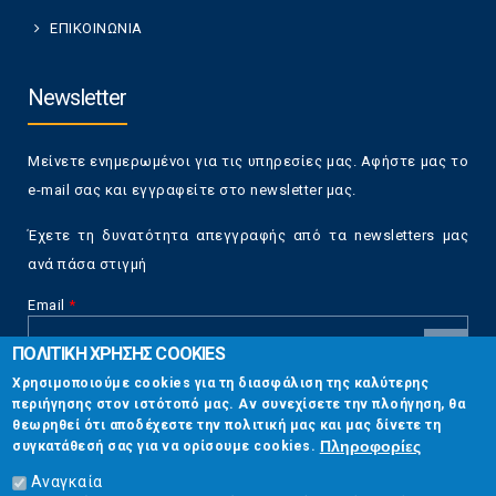
ΕΠΙΚΟΙΝΩΝΙΑ
Newsletter
Μείνετε ενημερωμένοι για τις υπηρεσίες μας. Αφήστε μας το
e-mail σας και εγγραφείτε στο newsletter μας.
Έχετε τη δυνατότητα απεγγραφής από τα newsletters μας
ανά πάσα στιγμή
Email
*
ΠΟΛΙΤΙΚΗ ΧΡΗΣΗΣ COOKIES
CAPTCHA
Χρησιμοποιούμε cookies για τη διασφάλιση της καλύτερης
This
περιήγησης στον ιστότοπό μας. Αν συνεχίσετε την πλοήγηση, θα
Επικοινωνία
question is
θεωρηθεί ότι αποδέχεστε την πολιτική μας και μας δίνετε τη
for testing
Πληροφορίες
συγκατάθεσή σας για να ορίσουμε cookies.
whether or
Στουρνάρη 17, Αθήνα 10683
not you are a
Αναγκαία