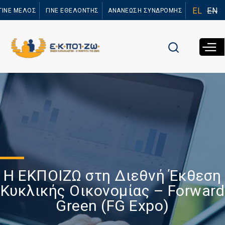
Παράκαμψη
EL
EN
ΓΙΝΕ ΜΕΛΟΣ
ΓΙΝΕ ΕΘΕΛΟΝΤΗΣ
ΑΝΑΝΕΩΣΗ ΣΥΝΔΡΟΜΗΣ
προς το
κυρίως
περιεχόμενο
Η ΕΚΠΟΙΖΩ στη Διεθνή Έκθεση
Κυκλικής Οικονομίας – Forward
Green (FG Expo)