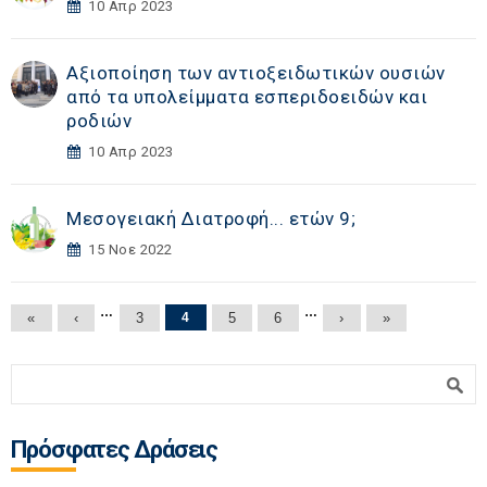
10 Απρ 2023
Αξιοποίηση των αντιοξειδωτικών ουσιών
από τα υπολείμματα εσπεριδοειδών και
ροδιών
10 Απρ 2023
Μεσογειακή Διατροφή... ετών 9;
15 Νοε 2022
Σελίδες
…
…
«
‹
3
4
5
6
›
»
Φόρμα αναζήτησης
Αναζήτηση
Πρόσφατες Δράσεις