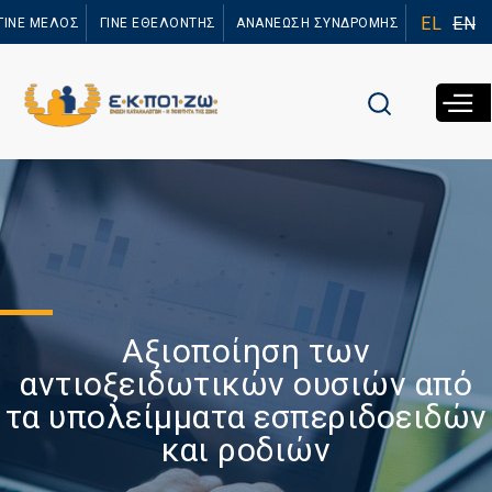
Παράκαμψη
EL
EN
ΓΙΝΕ ΜΕΛΟΣ
ΓΙΝΕ ΕΘΕΛΟΝΤΗΣ
ΑΝΑΝΕΩΣΗ ΣΥΝΔΡΟΜΗΣ
προς το
κυρίως
περιεχόμενο
Αξιοποίηση των
αντιοξειδωτικών ουσιών από
τα υπολείμματα εσπεριδοειδών
και ροδιών