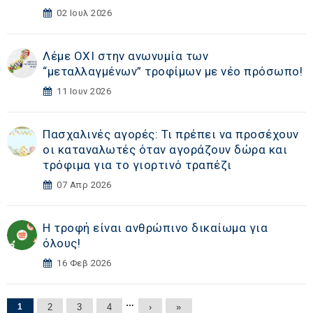
02 Ιουλ 2026
Λέμε ΟΧΙ στην ανωνυμία των
“μεταλλαγμένων” τροφίμων με νέο πρόσωπο!
11 Ιουν 2026
Πασχαλινές αγορές: Τι πρέπει να προσέχουν
οι καταναλωτές όταν αγοράζουν δώρα και
τρόφιμα για το γιορτινό τραπέζι
07 Απρ 2026
Η τροφή είναι ανθρώπινο δικαίωμα για
όλους!
16 Φεβ 2026
Σελίδες
…
1
2
3
4
›
»