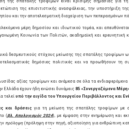
ση της σπατάλης τροφίμων είναι κρίσιμης σημασίας για τη
ετώπιση της επισιτιστικής ανασφάλειας, την υποστήριξη της
ηπίου και την αποτελεσματική διαχείριση των πεπερασμένων π
λεκόμενα μέρη δημοσίου και ιδιωτικού τομέα, και απευθύνετα
ργανωμένη Κοινωνία των Πολιτών, ακαδημαϊκή και ερευνητική κ
ομικά δεσμευτικούς στόχους μείωσης της σπατάλης τροφίμων ω
οτελεσματικές δημόσιες πολιτικές και να προωθήσουν τη σ
λυσίδας αξίας τροφίμων και ανάμεσα σε όλα τα ενδιαφερόμενα 
ν Ελλάδα έχουν ήδη ενώσει δυνάμεις
85 «Συνεργαζόμενα Μέρη
ία τελεί
υπό την αιγίδα του Υπουργείου Περιβάλλοντος και Εν
ς και δράσεις
για τη μείωση της σπατάλης τροφίμων με σ
πο (
βλ. Απολογισμός 2024
), με έμφαση στην ενημέρωση και εκ
την
πρόληψη
(πρόληψη στην πηγή, αξιοποίηση για ανθρώπινη κ