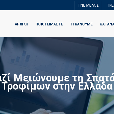
Παράκαμψη
ΓΙΝΕ ΜΕΛΟΣ
ΓΙΝ
προς το
κυρίως
περιεχόμενο
ΑΡΧΙΚΗ
ΠΟΙΟΙ ΕΙΜΑΣΤΕ
ΤΙ ΚΑΝΟΥΜΕ
ΚΑΤΑΝ
ζί Μειώνουμε τη Σπατ
Τροφίμων στην Ελλάδα