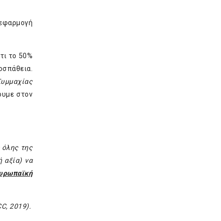
εφαρμογή
τι το 50%
οσπάθεια.
Συμμαχίας
ουμε στον
 όλης της
 αξία) να
υρωπαϊκή
CC
, 2019).