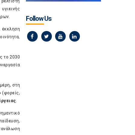
 βέλτιστη
 υγιεινής
όρων.
Follow Us
ι έκκληση
οινότητα,
ς το 2030
υνεργασία
μέρη, στη
»
(φορείς,
έργειας
.
ημαντικό
παίδευση,
ατανάλωση