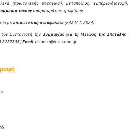
ικά (πρωτογενής παραγωγή, μεταποίηση, εμπόριο-διανομή,
τομμύρια τόνους
απορριμμάτων τροφίμων.
ωπο με
επισιτιστική ανασφάλεια
(ΕΛΣΤΑΤ, 2024).
 τον Συντονιστή της
Συμμαχίας για τη Μείωση της Σπατάλης
0.3237805 |
Email
:
alliance@boroume.gr
τροφή
ια
τό;