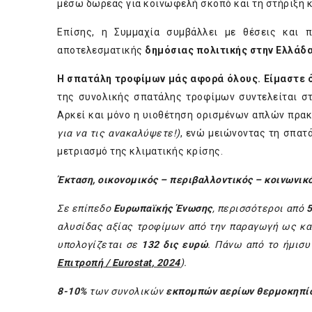
μέσω δωρεάς για κοινωφελή σκοπό και τη στήριξη 
Επίσης, η Συμμαχία συμβάλλει με θέσεις και 
αποτελεσματικής
δημόσιας πολιτικής στην Ελλάδ
Η σπατάλη τροφίμων μάς αφορά όλους. Είμαστε ό
της συνολικής σπατάλης τροφίμων συντελείται στ
Αρκεί και μόνο η υιοθέτηση ορισμένων απλών πρα
για να τις ανακαλύψετε!)
, ενώ μειώνοντας τη σπατ
μετριασμό της κλιματικής κρίσης.
Έκταση, οικονομικός – περιβαλλοντικός – κοινωνι
Σε επίπεδο
Ευρωπαϊκής Ένωσης
, περισσότεροι από
5
αλυσίδας αξίας τροφίμων από την παραγωγή ως κα
υπολογίζεται σε
132 δις ευρώ
. Πάνω από το ήμισυ
Επιτροπή
/
Eurostat
, 2024
).
8-10%
των συνολικών
εκπομπών αερίων θερμοκηπίο