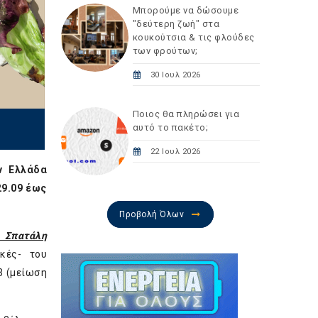
Μπορούμε να δώσουμε
"δεύτερη ζωή" στα
κουκούτσια & τις φλούδες
των φρούτων;
30 Ιουλ 2026
Ποιος θα πληρώσει για
αυτό το πακέτο;
22 Ιουλ 2026
ν Ελλάδα
29.09 έως
Προβολή Όλων
η Σπατάλη
κές- του
3 (μείωση