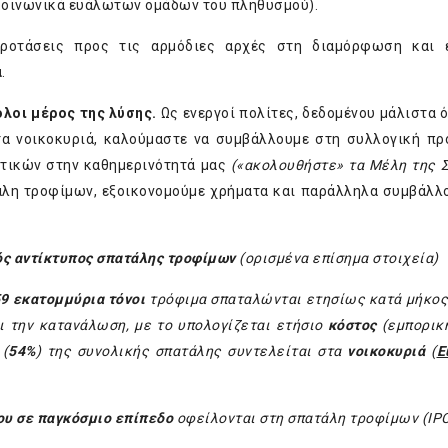
κοινωνικά ευάλωτων ομάδων του πληθυσμού).
προτάσεις προς τις αρμόδιες αρχές στη διαμόρφωση και 
α
.
λοι μέρος της λύσης.
Ως ενεργοί πολίτες, δεδομένου μάλιστα ό
α νοικοκυριά, καλούμαστε να συμβάλλουμε στη συλλογική πρ
κτικών στην καθημερινότητά μας
(«ακολουθήστε» τα Μέλη της 
άλη τροφίμων, εξοικονομούμε χρήματα και παράλληλα συμβάλλ
κός αντίκτυπος σπατάλης τροφίμων
(ορισμένα επίσημα στοιχεία)
9 εκατομμύρια τόνοι
τρόφιμα σπαταλώνται ετησίως κατά μήκος
ι την κατανάλωση, με το υπολογίζεται ετήσιο
κόστος
(εμπορική
 (
54%
) της συνολικής σπατάλης συντελείται στα
νοικοκυριά
(
Ε
υ σε παγκόσμιο επίπεδο
οφείλονται στη σπατάλη τροφίμων (
IP