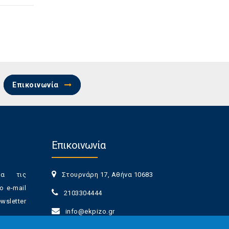
Επικοινωνία
Επικοινωνία
ια τις
Στουρνάρη 17, Αθήνα 10683
ο e-mail
2103304444
sletter
info@ekpizo.gr