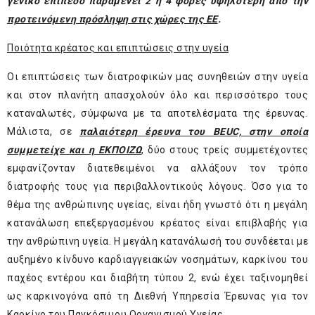
γενικό επίπεδο παραμένει 2 ή 4 φορές υψηλότερη από την
προτεινόμενη πρόσληψη στις χώρες της ΕΕ
.
Ποιότητα κρέατος και επιπτώσεις στην υγεία
Οι επιπτώσεις των διατροφικών μας συνηθειών στην υγεία
και στον πλανήτη απασχολούν όλο και περισσότερο τους
καταναλωτές, σύμφωνα με τα αποτελέσματα της έρευνας.
Μάλιστα, σε
παλαιότερη έρευνα του BEUC, στην οποία
συμμετείχε και η ΕΚΠΟΙΖΩ
, δύο στους τρείς συμμετέχοντες
εμφανίζονταν διατεθειμένοι να αλλάξουν τον τρόπο
διατροφής τους για περιβαλλοντικούς λόγους. Όσο για το
θέμα της ανθρώπινης υγείας, είναι ήδη γνωστό ότι η μεγάλη
κατανάλωση επεξεργασμένου κρέατος είναι επιβλαβής για
την ανθρώπινη υγεία. Η μεγάλη κατανάλωσή του συνδέεται με
αυξημένο κίνδυνο καρδιαγγειακών νοσημάτων, καρκίνου του
παχέος εντέρου και διαβήτη τύπου 2, ενώ έχει ταξινομηθεί
ως καρκινογόνα από τη Διεθνή Υπηρεσία Έρευνας για τον
Καρκίνο του Παγκόσμιου Οργανισμού Υγείας.