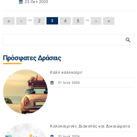
23 Οκτ 2023
Σελίδες
…
…
«
‹
2
3
4
5
›
»
Φόρμα αναζήτησης
Αναζήτηση
Πρόσφατες Δράσεις
Καλό καλοκαίρι!
31 Ιουλ 2026
Καλοκαιρινές Διακοπές και Δικαιώματα
31 Ιουλ 2026