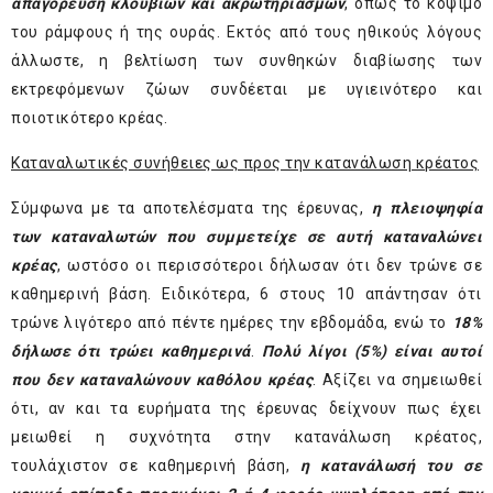
απαγόρευση κλουβιών και ακρωτηριασμών
, όπως το κόψιμο
του ράμφους ή της ουράς. Εκτός από τους ηθικούς λόγους
άλλωστε, η βελτίωση των συνθηκών διαβίωσης των
εκτρεφόμενων ζώων συνδέεται με υγιεινότερο και
ποιοτικότερο κρέας.
Καταναλωτικές συνήθειες ως προς την κατανάλωση κρέατος
Σύμφωνα με τα αποτελέσματα της έρευνας,
η πλειοψηφία
των καταναλωτών που συμμετείχε σε αυτή καταναλώνει
κρέας
, ωστόσο οι περισσότεροι δήλωσαν ότι δεν τρώνε σε
καθημερινή βάση. Ειδικότερα, 6 στους 10 απάντησαν ότι
τρώνε λιγότερο από πέντε ημέρες την εβδομάδα, ενώ το
18%
δήλωσε ότι τρώει καθημερινά
.
Πολύ λίγοι (5%) είναι αυτοί
που δεν καταναλώνουν καθόλου κρέας
. Αξίζει να σημειωθεί
ότι, αν και τα ευρήματα της έρευνας δείχνουν πως έχει
μειωθεί η συχνότητα στην κατανάλωση κρέατος,
τουλάχιστον σε καθημερινή βάση,
η κατανάλωσή του σε