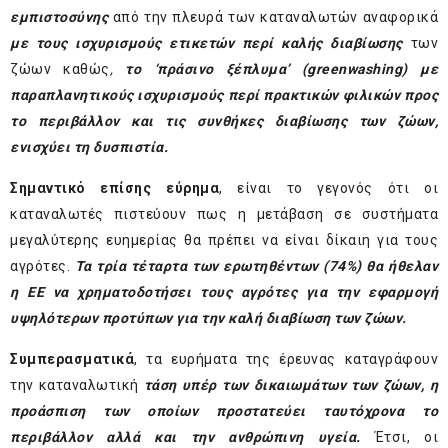
εμπιστοσύνης
από την πλευρά των καταναλωτών αναφορικά
με τους ισχυρισμούς ετικετών περί καλής διαβίωσης
των
ζώων καθώς
,
το ‘πράσινο ξέπλυμα’ (
greenwashing
) με
παραπλανητικούς ισχυρισμούς περί πρακτικών φιλικών προς
το περιβάλλον και τις συνθήκες διαβίωσης των ζώων,
ενισχύει τη δυσπιστία.
Σημαντικό επίσης εύρημα
, είναι το γεγονός ότι οι
καταναλωτές πιστεύουν πως η μετάβαση σε συστήματα
μεγαλύτερης ευημερίας θα πρέπει να είναι δίκαιη για τους
αγρότες.
Τα τρία τέταρτα των ερωτηθέντων (74%) θα ήθελαν
η ΕΕ να χρηματοδοτήσει τους αγρότες
για την εφαρμογή
υψηλότερων προτύπων για την καλή διαβίωση των ζώων.
Συμπερασματικά
, τα ευρήματα της έρευνας καταγράφουν
την καταναλωτική
τάση υπέρ των δικαιωμάτων των ζώων, η
προάσπιση των οποίων προστατεύει ταυτόχρονα το
περιβάλλον αλλά και την ανθρώπινη υγεία.
Έτσι, οι