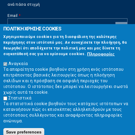
ανά πάσα στιγμή
Email
*
ΠΟΛΙΤΙΚΗ ΧΡΗΣΗΣ COOKIES
CAPTCHA
Χρησιμοποιούμε cookies για τη διασφάλιση της καλύτερης
This
περιήγησης στον ιστότοπό μας. Αν συνεχίσετε την πλοήγηση, θα
Επικοινωνία
question is
θεωρηθεί ότι αποδέχεστε την πολιτική μας και μας δίνετε τη
for testing
Πληροφορίες
συγκατάθεσή σας για να ορίσουμε cookies.
whether or
Στουρνάρη 17, Αθήνα 10683
not you are a
Αναγκαία
human visitor
Τα απαραίτητα cookie βοηθούν στη χρήση ενός ιστότοπου
2103304444
and to
επιτρέποντας βασικές λειτουργίες όπως η πλοήγηση
prevent
σελίδων και η πρόσβαση σε ασφαλή περιοχές του
info@ekpizo.gr
automated
ιστότοπου. Ο ιστότοπος δεν μπορεί να λειτουργήσει σωστά
spam
χωρίς αυτά τα cookie.
www.ekpizo.gr
submissions.
Στατιστικά
Τα στατιστικά cookie βοηθούν τους κατόχους ιστότοπων να
5+2
Δευ - Πεμ:
10:00 πμ - 2:00 μμ
κατανοήσουν πώς οι επισκέπτες αλληλεπιδρούν με τους
Σάβ - Κυρ:
Κλειστά
ιστότοπους συλλέγοντας και αναφέροντας πληροφορίες
ανώνυμα.
Save preferences