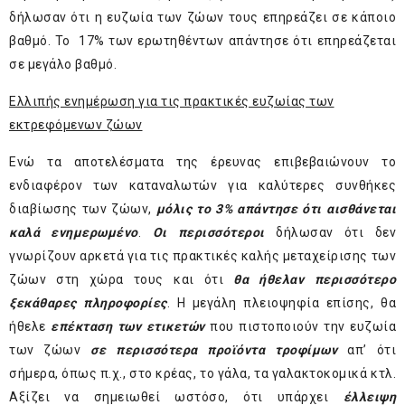
δήλωσαν ότι η ευζωία των ζώων τους επηρεάζει σε κάποιο
βαθμό. Το 17% των ερωτηθέντων απάντησε ότι επηρεάζεται
σε μεγάλο βαθμό.
Ελλιπής ενημέρωση για τις πρακτικές ευζωίας των
εκτρεφόμενων ζώων
Ενώ τα αποτελέσματα της έρευνας επιβεβαιώνουν το
ενδιαφέρον των καταναλωτών για καλύτερες συνθήκες
διαβίωσης των ζώων,
μόλις το 3% απάντησε ότι αισθάνεται
καλά ενημερωμένο
.
Οι περισσότεροι
δήλωσαν ότι δεν
γνωρίζουν αρκετά για τις πρακτικές καλής μεταχείρισης των
ζώων στη χώρα τους και ότι
θα ήθελαν περισσότερο
ξεκάθαρες πληροφορίες
. Η μεγάλη πλειοψηφία επίσης, θα
ήθελε
επέκταση των ετικετών
που πιστοποιούν την ευζωία
των ζώων
σε περισσότερα προϊόντα τροφίμων
απ’ ότι
σήμερα, όπως π.χ., στο κρέας, το γάλα, τα γαλακτοκομικά κτλ.
Αξίζει να σημειωθεί ωστόσο, ότι υπάρχει
έλλειψη