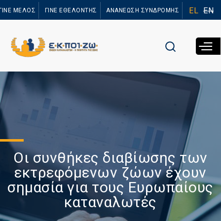
Παράκαμψη
EL
EN
ΓΙΝΕ ΜΕΛΟΣ
ΓΙΝΕ ΕΘΕΛΟΝΤΗΣ
ΑΝΑΝΕΩΣΗ ΣΥΝΔΡΟΜΗΣ
προς το
κυρίως
περιεχόμενο
Οι συνθήκες διαβίωσης των
εκτρεφόμενων ζώων έχουν
σημασία για τους Ευρωπαίους
καταναλωτές