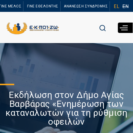
Παράκαμψη
EL
EN
ΓΙΝΕ ΜΕΛΟΣ
ΓΙΝΕ ΕΘΕΛΟΝΤΗΣ
ΑΝΑΝΕΩΣΗ ΣΥΝΔΡΟΜΗΣ
προς το
κυρίως
περιεχόμενο
Εκδήλωση στoν Δήμο Αγίας
Βαρβάρας «Eνημέρωση των
καταναλωτών για τη ρύθμιση
οφειλών