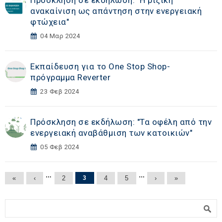
Πρόσκληση σε εκδήλωση: "Η ριζική
ανακαίνιση ως απάντηση στην ενεργειακή
φτώχεια"
04 Μαρ 2024
Εκπαίδευση για το One Stop Shop-
πρόγραμμα Reverter
23 Φεβ 2024
Πρόσκληση σε εκδήλωση: "Τα οφέλη από την
ενεργειακή αναβάθμιση των κατοικιών"
05 Φεβ 2024
Σελίδες
…
…
«
‹
2
3
4
5
›
»
Φόρμα αναζήτησης
Αναζήτηση