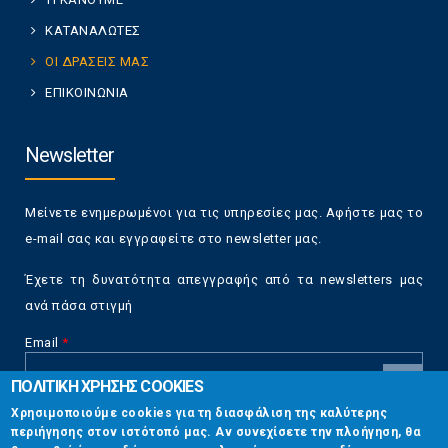
ΚΑΤΑΝΑΛΩΤΕΣ
ΟΙ ΔΡΑΣΕΙΣ ΜΑΣ
ΕΠΙΚΟΙΝΩΝΙΑ
Newsletter
Μείνετε ενημερωμένοι για τις υπηρεσίες μας. Αφήστε μας το
e-mail σας και εγγραφείτε στο newsletter μας.
Έχετε τη δυνατότητα απεγγραφής από τα newsletters μας
ανά πάσα στιγμή
Email
*
ΠΟΛΙΤΙΚΗ ΧΡΗΣΗΣ COOKIES
CAPTCHA
Χρησιμοποιούμε cookies για τη διασφάλιση της καλύτερης
This
περιήγησης στον ιστότοπό μας. Αν συνεχίσετε την πλοήγηση, θα
Επικοινωνία
question is