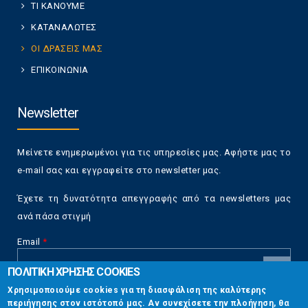
ΤΙ ΚΑΝΟΥΜΕ
ΚΑΤΑΝΑΛΩΤΕΣ
ΟΙ ΔΡΑΣΕΙΣ ΜΑΣ
ΕΠΙΚΟΙΝΩΝΙΑ
Newsletter
Μείνετε ενημερωμένοι για τις υπηρεσίες μας. Αφήστε μας το
e-mail σας και εγγραφείτε στο newsletter μας.
Έχετε τη δυνατότητα απεγγραφής από τα newsletters μας
ανά πάσα στιγμή
Email
*
ΠΟΛΙΤΙΚΗ ΧΡΗΣΗΣ COOKIES
CAPTCHA
Χρησιμοποιούμε cookies για τη διασφάλιση της καλύτερης
This
περιήγησης στον ιστότοπό μας. Αν συνεχίσετε την πλοήγηση, θα