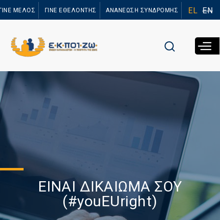
Παράκαμψη
EL
EN
ΓΙΝΕ ΜΕΛΟΣ
ΓΙΝΕ ΕΘΕΛΟΝΤΗΣ
ΑΝΑΝΕΩΣΗ ΣΥΝΔΡΟΜΗΣ
προς το
κυρίως
περιεχόμενο
ΕΙΝΑΙ ΔΙΚΑΙΩΜΑ ΣΟΥ
(#youEUright)