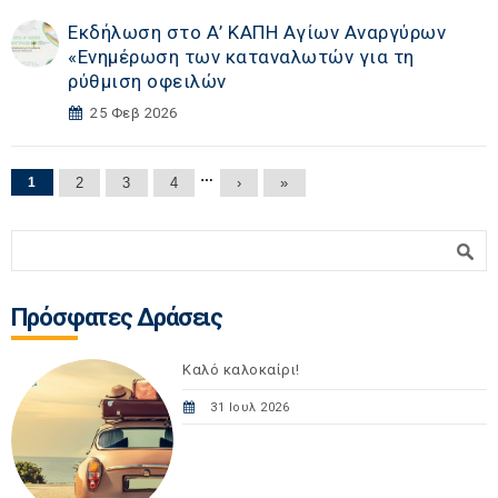
Εκδήλωση στο Α’ ΚΑΠΗ Αγίων Αναργύρων
«Eνημέρωση των καταναλωτών για τη
ρύθμιση οφειλών
25 Φεβ 2026
Σελίδες
…
1
2
3
4
›
»
Φόρμα αναζήτησης
Αναζήτηση
Πρόσφατες Δράσεις
Καλό καλοκαίρι!
31 Ιουλ 2026