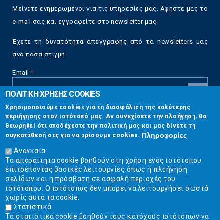
Μείνετε ενημερωμένοι για τις υπηρεσίες μας. Αφήστε μας το
e-mail σας και εγγραφείτε στο newsletter μας.
Έχετε τη δυνατότητα απεγγραφής από τα newsletters μας
ανά πάσα στιγμή
Email
*
ΠΟΛΙΤΙΚΗ ΧΡΗΣΗΣ COOKIES
CAPTCHA
Χρησιμοποιούμε cookies για τη διασφάλιση της καλύτερης
This
περιήγησης στον ιστότοπό μας. Αν συνεχίσετε την πλοήγηση, θα
Επικοινωνία
question is
θεωρηθεί ότι αποδέχεστε την πολιτική μας και μας δίνετε τη
for testing
Πληροφορίες
συγκατάθεσή σας για να ορίσουμε cookies.
whether or
Στουρνάρη 17, Αθήνα 10683
not you are a
Αναγκαία
human visitor
Τα απαραίτητα cookie βοηθούν στη χρήση ενός ιστότοπου
2103304444
and to
επιτρέποντας βασικές λειτουργίες όπως η πλοήγηση
prevent
σελίδων και η πρόσβαση σε ασφαλή περιοχές του
info@ekpizo.gr
automated
ιστότοπου. Ο ιστότοπος δεν μπορεί να λειτουργήσει σωστά
spam
χωρίς αυτά τα cookie.
www.ekpizo.gr
submissions.
Στατιστικά
Τα στατιστικά cookie βοηθούν τους κατόχους ιστότοπων να
5+2
Δευ - Πεμ:
10:00 πμ - 2:00 μμ