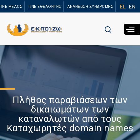
Παράκαμψη
EL
EN
ΓΙΝΕ ΜΕΛΟΣ
ΓΙΝΕ ΕΘΕΛΟΝΤΗΣ
ΑΝΑΝΕΩΣΗ ΣΥΝΔΡΟΜΗΣ
προς το
κυρίως
περιεχόμενο
Πλήθος παραβιάσεων των
δικαιωμάτων των
καταναλωτών από τους
Καταχωρητές domain names