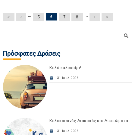
Σελίδες
…
…
«
‹
5
6
7
8
›
»
Φόρμα αναζήτησης
Αναζήτηση
Πρόσφατες Δράσεις
Καλό καλοκαίρι!
31 Ιουλ 2026
Καλοκαιρινές Διακοπές και Δικαιώματα
31 Ιουλ 2026