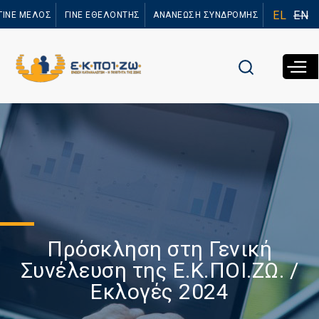
Παράκαμψη
EL
EN
ΓΙΝΕ ΜΕΛΟΣ
ΓΙΝΕ ΕΘΕΛΟΝΤΗΣ
ΑΝΑΝΕΩΣΗ ΣΥΝΔΡΟΜΗΣ
προς το
κυρίως
περιεχόμενο
Πρόσκληση στη Γενική
Συνέλευση της Ε.Κ.ΠΟΙ.ΖΩ. /
Εκλογές 2024