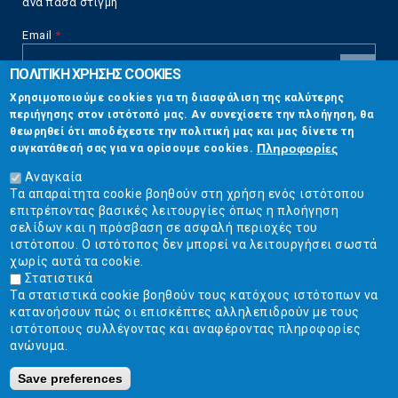
ανά πάσα στιγμή
Email
*
ΠΟΛΙΤΙΚΗ ΧΡΗΣΗΣ COOKIES
CAPTCHA
Χρησιμοποιούμε cookies για τη διασφάλιση της καλύτερης
This
περιήγησης στον ιστότοπό μας. Αν συνεχίσετε την πλοήγηση, θα
Επικοινωνία
question is
θεωρηθεί ότι αποδέχεστε την πολιτική μας και μας δίνετε τη
for testing
Πληροφορίες
συγκατάθεσή σας για να ορίσουμε cookies.
whether or
Στουρνάρη 17, Αθήνα 10683
not you are a
Αναγκαία
human visitor
Τα απαραίτητα cookie βοηθούν στη χρήση ενός ιστότοπου
2103304444
and to
επιτρέποντας βασικές λειτουργίες όπως η πλοήγηση
prevent
σελίδων και η πρόσβαση σε ασφαλή περιοχές του
info@ekpizo.gr
automated
ιστότοπου. Ο ιστότοπος δεν μπορεί να λειτουργήσει σωστά
spam
χωρίς αυτά τα cookie.
www.ekpizo.gr
submissions.
Στατιστικά
Τα στατιστικά cookie βοηθούν τους κατόχους ιστότοπων να
5+2
Δευ - Πεμ:
10:00 πμ - 2:00 μμ
κατανοήσουν πώς οι επισκέπτες αλληλεπιδρούν με τους
Σάβ - Κυρ:
Κλειστά
ιστότοπους συλλέγοντας και αναφέροντας πληροφορίες
ανώνυμα.
Save preferences