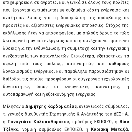
επιχειρήσεων, σε αγρότες, και γενικά σε όλους τους πολίτες
που έρχονται αντιμέτωποι με αυξημένα κόστη ενέργειας και
αναζητούν λύσεις για τη διασφάλιση της πρόσβασης σε
προσιτές και αξιόπιστες ενεργειακές υπηρεσίες. Στόχος της
εκδήλωσης ήταν να αποσαφηνίσει με απλούς όρους το πώς
λειτουργεί η αγορά ενέργειας και στη συνέχεια να προτείνει
λύσεις για την ενδυνάμωση, τη συμμετοχή και την ενεργειακή
ανεξαρτησία των καταναλωτών. Ειδικότερα, εξετάστηκαν τα
οφέλη από τους απλούς, κατανοητούς και καθαρούς
λογαριασμούς ενέργειας, και παράλληλα παρουσιάστηκαν οι
διέξοδοι τις οποίες προσφέρουν οι σύγχρονες τεχνολογικές
δυνατότητες, όπως οι ενεργειακές κοινότητες, η
αυτοπαραγωγή και η εξοικονόμηση ενέργειας.
Μίλησαν ο
Δημήτρης Καρδοματέας
, ενεργειακός σύμβουλος,
τ. γενικός διευθυντής Στρατηγικής & Ανάπτυξης του ΔΕΣΦΑ,
η
Παναγιώτα Καλαποθαράκου
, πρόεδρος ΕΚΠΟΙΖΩ, η
Βίκυ
Τζέγκα
, νομική σύμβουλος ΕΚΠΟΙΖΩ, η
Κυριακή Μεταξά
,