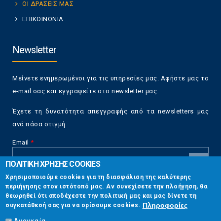
ΟΙ ΔΡΑΣΕΙΣ ΜΑΣ
ΕΠΙΚΟΙΝΩΝΙΑ
Newsletter
Μείνετε ενημερωμένοι για τις υπηρεσίες μας. Αφήστε μας το
e-mail σας και εγγραφείτε στο newsletter μας.
Έχετε τη δυνατότητα απεγγραφής από τα newsletters μας
ανά πάσα στιγμή
Email
*
ΠΟΛΙΤΙΚΗ ΧΡΗΣΗΣ COOKIES
CAPTCHA
Χρησιμοποιούμε cookies για τη διασφάλιση της καλύτερης
This
περιήγησης στον ιστότοπό μας. Αν συνεχίσετε την πλοήγηση, θα
Επικοινωνία
question is
θεωρηθεί ότι αποδέχεστε την πολιτική μας και μας δίνετε τη
for testing
Πληροφορίες
συγκατάθεσή σας για να ορίσουμε cookies.
whether or
Στουρνάρη 17, Αθήνα 10683
not you are a