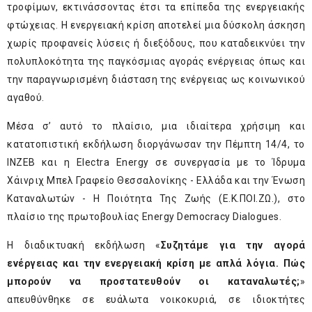
τροφίμων, εκτινάσσοντας έτσι τα επίπεδα της ενεργειακής
φτώχειας. Η ενεργειακή κρίση αποτελεί μια δύσκολη άσκηση
χωρίς προφανείς λύσεις ή διεξόδους, που καταδεικνύει την
πολυπλοκότητα της παγκόσμιας αγοράς ενέργειας όπως και
την παραγνωρισμένη διάσταση της ενέργειας ως κοινωνικού
αγαθού.
Μέσα σ’ αυτό το πλαίσιο, μια ιδιαίτερα χρήσιμη και
κατατοπιστική εκδήλωση διοργάνωσαν την Πέμπτη 14/4, το
INZEB και η Electra Energy σε συνεργασία με το Ίδρυμα
Χάινριχ Μπελ Γραφείο Θεσσαλονίκης - Ελλάδα και την Ένωση
Καταναλωτών - Η Ποιότητα Της Ζωής (Ε.Κ.ΠΟΙ.ΖΩ.), στο
πλαίσιο της πρωτοβουλίας Energy Democracy Dialogues.
Η διαδικτυακή εκδήλωση «
Συζητάμε για την αγορά
ενέργειας και την ενεργειακή κρίση με απλά λόγια. Πώς
μπορούν να προστατευθούν οι καταναλωτές;
»
απευθύνθηκε σε ευάλωτα νοικοκυριά, σε ιδιοκτήτες