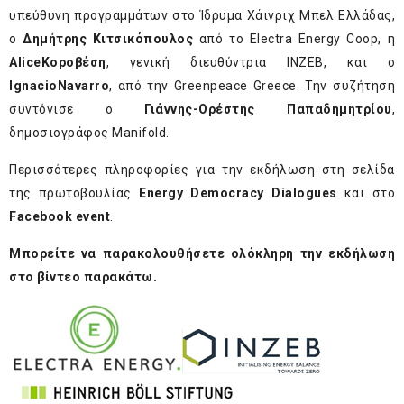
υπεύθυνη προγραμμάτων στο Ίδρυμα Χάινριχ Μπελ Ελλάδας,
ο
Δημήτρης Κιτσικόπουλος
από το Electra Energy Coop, η
Alice
K
οροβέση
, γενική διευθύντρια ΙΝΖΕΒ, και ο
Ignacio
Navarro
, από την Greenpeace Greece. Την συζήτηση
συντόνισε ο
Γιάννης-Ορέστης Παπαδημητρίου
,
δημοσιογράφος Manifold.
Περισσότερες πληροφορίες για την εκδήλωση στη σελίδα
της πρωτοβουλίας
Energy Democracy Dialogues
και στο
Facebook
event
.
Μπορείτε να παρακολουθήσετε ολόκληρη την εκδήλωση
στο βίντεο παρακάτω.