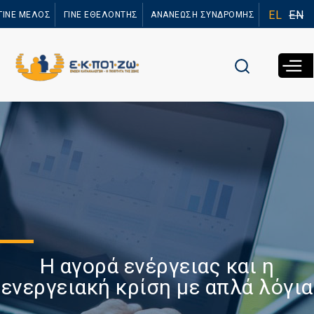
Παράκαμψη
EL
EN
ΓΙΝΕ ΜΕΛΟΣ
ΓΙΝΕ ΕΘΕΛΟΝΤΗΣ
ΑΝΑΝΕΩΣΗ ΣΥΝΔΡΟΜΗΣ
προς το
κυρίως
περιεχόμενο
Η αγορά ενέργειας και η
ενεργειακή κρίση με απλά λόγια