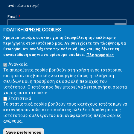
ανά πάσα στιγμή
Email
*
ΠΟΛΙΤΙΚΗ ΧΡΗΣΗΣ COOKIES
CAPTCHA
Χρησιμοποιούμε cookies για τη διασφάλιση της καλύτερης
This
περιήγησης στον ιστότοπό μας. Αν συνεχίσετε την πλοήγηση, θα
Επικοινωνία
question is
θεωρηθεί ότι αποδέχεστε την πολιτική μας και μας δίνετε τη
for testing
Πληροφορίες
συγκατάθεσή σας για να ορίσουμε cookies.
whether or
Στουρνάρη 17, Αθήνα 10683
not you are a
Αναγκαία
human visitor
Τα απαραίτητα cookie βοηθούν στη χρήση ενός ιστότοπου
2103304444
and to
επιτρέποντας βασικές λειτουργίες όπως η πλοήγηση
prevent
σελίδων και η πρόσβαση σε ασφαλή περιοχές του
info@ekpizo.gr
automated
ιστότοπου. Ο ιστότοπος δεν μπορεί να λειτουργήσει σωστά
spam
χωρίς αυτά τα cookie.
www.ekpizo.gr
submissions.
Στατιστικά
Τα στατιστικά cookie βοηθούν τους κατόχους ιστότοπων να
5+2
Δευ - Πεμ:
10:00 πμ - 2:00 μμ
κατανοήσουν πώς οι επισκέπτες αλληλεπιδρούν με τους
Σάβ - Κυρ:
Κλειστά
ιστότοπους συλλέγοντας και αναφέροντας πληροφορίες
ανώνυμα.
Save preferences