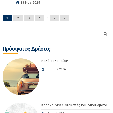
13 Νοε 2025
Σελίδες
…
1
2
3
4
›
»
Φόρμα αναζήτησης
Αναζήτηση
Πρόσφατες Δράσεις
Καλό καλοκαίρι!
31 Ιουλ 2026
Καλοκαιρινές Διακοπές και Δικαιώματα