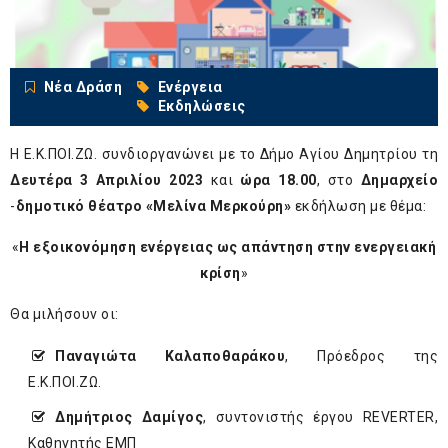
Νέα Δράση
Ενέργεια
Εκδηλώσεις
Η Ε.Κ.ΠΟΙ.ΖΩ. συνδιοργανώνει με το Δήμο Αγίου Δημητρίου τη
Δευτέρα 3 Απριλίου 2023
και
ώρα 18.00
, στο
Δημαρχείο
-
δημοτικό θέατρο «Μελίνα Μερκούρη»
εκδήλωση με θέμα:
«
Η εξοικονόμηση ενέργειας ως απάντηση στην ενεργειακή
κρίση
»
Θα μιλήσουν οι:
Παναγιώτα Καλαποθαράκου
, Πρόεδρος της
Ε.Κ.ΠΟΙ.ΖΩ.
Δημήτριος Δαμίγος
, συντονιστής έργου REVERTER,
Καθηγητής ΕΜΠ