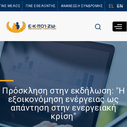
Παράκαμψη
EL
EN
ΓΙΝΕ ΜΕΛΟΣ
ΓΙΝΕ ΕΘΕΛΟΝΤΗΣ
ΑΝΑΝΕΩΣΗ ΣΥΝΔΡΟΜΗΣ
προς το
κυρίως
περιεχόμενο
Πρόσκληση στην εκδήλωση: "Η
εξοικονόμηση ενέργειας ως
απάντηση στην ενεργειακή
κρίση"