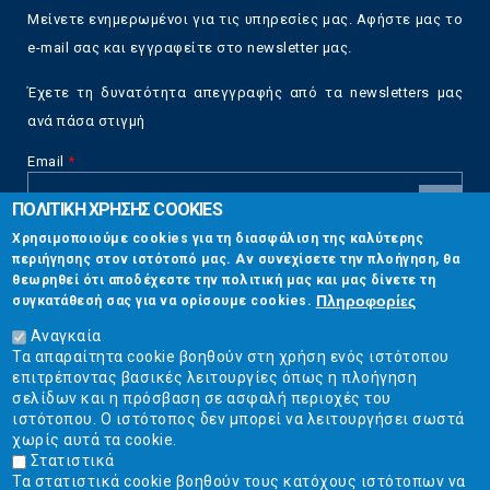
Μείνετε ενημερωμένοι για τις υπηρεσίες μας. Αφήστε μας το
e-mail σας και εγγραφείτε στο newsletter μας.
Έχετε τη δυνατότητα απεγγραφής από τα newsletters μας
ανά πάσα στιγμή
Email
*
ΠΟΛΙΤΙΚΗ ΧΡΗΣΗΣ COOKIES
CAPTCHA
Χρησιμοποιούμε cookies για τη διασφάλιση της καλύτερης
This
περιήγησης στον ιστότοπό μας. Αν συνεχίσετε την πλοήγηση, θα
Επικοινωνία
question is
θεωρηθεί ότι αποδέχεστε την πολιτική μας και μας δίνετε τη
for testing
Πληροφορίες
συγκατάθεσή σας για να ορίσουμε cookies.
whether or
Στουρνάρη 17, Αθήνα 10683
not you are a
Αναγκαία
human visitor
Τα απαραίτητα cookie βοηθούν στη χρήση ενός ιστότοπου
2103304444
and to
επιτρέποντας βασικές λειτουργίες όπως η πλοήγηση
prevent
σελίδων και η πρόσβαση σε ασφαλή περιοχές του
info@ekpizo.gr
automated
ιστότοπου. Ο ιστότοπος δεν μπορεί να λειτουργήσει σωστά
spam
χωρίς αυτά τα cookie.
www.ekpizo.gr
submissions.
Στατιστικά
Τα στατιστικά cookie βοηθούν τους κατόχους ιστότοπων να
5+2
Δευ - Πεμ:
10:00 πμ - 2:00 μμ