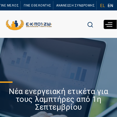
Παράκαμψη
EL
EN
ΓΙΝΕ ΜΕΛΟΣ
ΓΙΝΕ ΕΘΕΛΟΝΤΗΣ
ΑΝΑΝΕΩΣΗ ΣΥΝΔΡΟΜΗΣ
προς το
κυρίως
περιεχόμενο
Νέα ενεργειακή ετικέτα για
τους λαμπτήρες από 1η
Σεπτεμβρίου