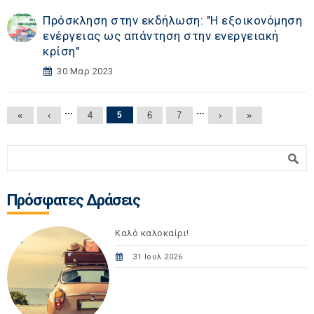
Πρόσκληση στην εκδήλωση: "Η εξοικονόμηση
ενέργειας ως απάντηση στην ενεργειακή
κρίση"
30 Μαρ 2023
Σελίδες
…
…
«
‹
4
5
6
7
›
»
Φόρμα αναζήτησης
Αναζήτηση
Πρόσφατες Δράσεις
Καλό καλοκαίρι!
31 Ιουλ 2026