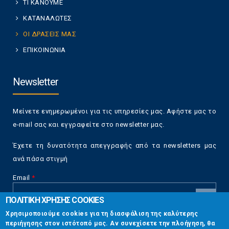
ΤΙ ΚΑΝΟΥΜΕ
ΚΑΤΑΝΑΛΩΤΕΣ
ΟΙ ΔΡΑΣΕΙΣ ΜΑΣ
ΕΠΙΚΟΙΝΩΝΙΑ
Newsletter
Μείνετε ενημερωμένοι για τις υπηρεσίες μας. Αφήστε μας το
e-mail σας και εγγραφείτε στο newsletter μας.
Έχετε τη δυνατότητα απεγγραφής από τα newsletters μας
ανά πάσα στιγμή
Email
*
ΠΟΛΙΤΙΚΗ ΧΡΗΣΗΣ COOKIES
CAPTCHA
Χρησιμοποιούμε cookies για τη διασφάλιση της καλύτερης
This
περιήγησης στον ιστότοπό μας. Αν συνεχίσετε την πλοήγηση, θα
Επικοινωνία