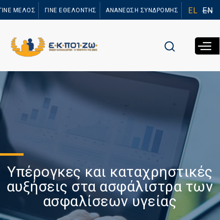
Παράκαμψη
EL
EN
ΓΙΝΕ ΜΕΛΟΣ
ΓΙΝΕ ΕΘΕΛΟΝΤΗΣ
ΑΝΑΝΕΩΣΗ ΣΥΝΔΡΟΜΗΣ
προς το
κυρίως
περιεχόμενο
Yπέρογκες και καταχρηστικές
αυξήσεις στα ασφάλιστρα των
ασφαλίσεων υγείας