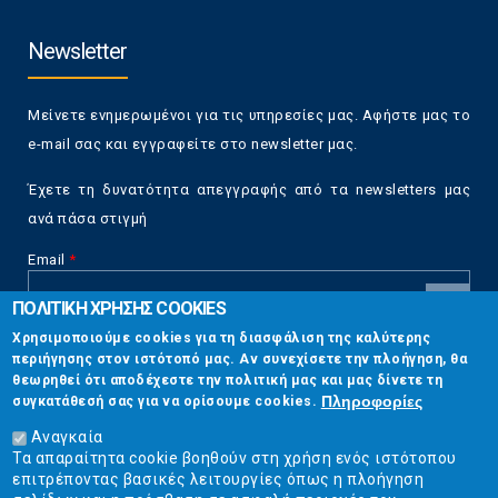
Newsletter
Μείνετε ενημερωμένοι για τις υπηρεσίες μας. Αφήστε μας το
e-mail σας και εγγραφείτε στο newsletter μας.
Έχετε τη δυνατότητα απεγγραφής από τα newsletters μας
ανά πάσα στιγμή
Email
*
ΠΟΛΙΤΙΚΗ ΧΡΗΣΗΣ COOKIES
CAPTCHA
Χρησιμοποιούμε cookies για τη διασφάλιση της καλύτερης
This
περιήγησης στον ιστότοπό μας. Αν συνεχίσετε την πλοήγηση, θα
Επικοινωνία
question is
θεωρηθεί ότι αποδέχεστε την πολιτική μας και μας δίνετε τη
for testing
Πληροφορίες
συγκατάθεσή σας για να ορίσουμε cookies.
whether or
Στουρνάρη 17, Αθήνα 10683
not you are a
Αναγκαία
human visitor
Τα απαραίτητα cookie βοηθούν στη χρήση ενός ιστότοπου
2103304444
and to
επιτρέποντας βασικές λειτουργίες όπως η πλοήγηση
prevent