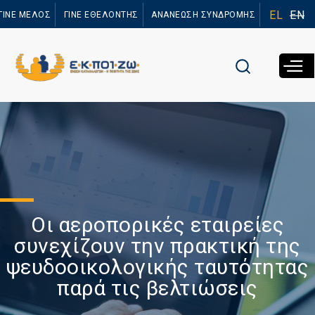
Παράκαμψη
EL
EN
ΓΙΝΕ ΜΕΛΟΣ
ΓΙΝΕ ΕΘΕΛΟΝΤΗΣ
ΑΝΑΝΕΩΣΗ ΣΥΝΔΡΟΜΗΣ
προς το
κυρίως
περιεχόμενο
Οι αεροπορικές εταιρείες
συνεχίζουν την πρακτική της
ψευδοοικολογικής ταυτότητας
παρά τις βελτιώσεις