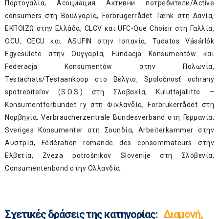
Πορτογαλία, Асоциация Активни потребители/Active
consumers στη Βουλγαρία, Forbrugerrådet Tænk στη Δανία,
ΕΚΠΟΙΖΩ στην Ελλάδα, CLCV και UFC-Que Choisir στη Γαλλία,
OCU, CECU και ASUFIN στην Ισπανία, Tudatos Vásárlók
Egyesülete στην Ουγγαρία, Fundacja Konsumentów και
Federacja Konsumentów στην Πολωνία,
Testachats/Testaankoop στο Βέλγιο, Spoločnosť ochrany
spotrebiteľov (S.O.S.) στη Σλοβακία, Kuluttajaliitto –
Konsumentförbundet ry στη Φινλανδία, Forbrukerrådet στη
Νορβηγία, Verbraucherzentrale Bundesverband στη Γερμανία,
Sveriges Konsumenter στη Σουηδία, Arbeiterkammer στην
Αυστρία, Fédération romande des consommateurs στην
Ελβετία, Zveza potrošnikov Slovenije στη Σλοβενία,
Consumentenbond στην Ολλανδία.
Σχετικές δράσεις της κατηγορίας:
Διαμονή,