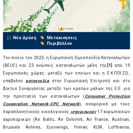
Νέα Δράση
Μετακινήσεις
Περιβάλλον
Τον Ιούνιο του 2023, η Ευρωπαϊκή Ομοσπονδία Καταναλωτών
(BEUC) και 23 ενώσεις καταναλωτών μέλη της
[1]
από 19
Ευρωπαϊκές χώρες, μεταξύ των οποίων και η Ε.Κ.ΠΟΙ.ΖΩ.,
υπέβαλαν
καταγγελία
στην Ευρωπαϊκή Επιτροπή και στο
Δίκτυο Συνεργασίας μεταξύ των κρατών μελών της Ε.Ε. για
την προστασία των καταναλωτών (
Consumer Protection
Cooperation Network-CPC Network
), αναφορικά με τους
παραπλανητικούς οικολογικούς
ισχυρισμούς
17 ευρωπαϊκών
αεροπορικών (Air Baltic, Air Dolomiti, Air France, Austrian,
Brussels Airlines, Eurowings, Finnair, KLM, Lufthansa,