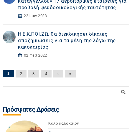
καταγγέλλουν 17 αεροπορικές εταιρείες για
προβολή ψευδοοικολογικής ταυτότητας
22 Ιουν 2023
Η Ε.Κ.ΠΟΙ.ΖΩ. θα διεκδικήσει δίκαιες
αποζημιώσεις για τα μέλη της λόγω της
κακοκαιρίας
02 Φεβ 2022
Σελίδες
1
2
3
4
›
»
Φόρμα αναζήτησης
Αναζήτηση
Πρόσφατες Δράσεις
Καλό καλοκαίρι!