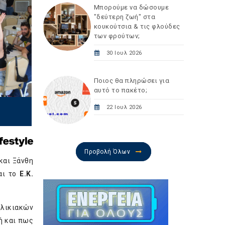
Μπορούμε να δώσουμε
"δεύτερη ζωή" στα
κουκούτσια & τις φλούδες
των φρούτων;
30 Ιουλ 2026
Ποιος θα πληρώσει για
αυτό το πακέτο;
22 Ιουλ 2026
Προβολή Όλων
και Ξάνθη
αι το
Ε.Κ.
ηλικιακών
ή και πως