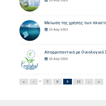
23 Απρ 2020
Μείωση της χρήσης των πλαστ
23 Απρ 2020
Απορρυπαντικά με Οικολογικό Σ
23 Απρ 2020
Σελίδες
…
«
‹
7
8
9
10
›
»