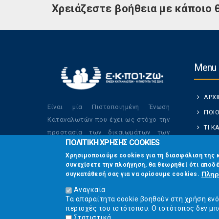
Χρειάζεστε βοήθεια με κάποιο 
Menu
ΑΡΧ
Είναι μία Πιστοποιημένη Ένωση
ΠΟΙΟ
Καταναλωτών που έχει ως στόχο την
ΤΙ 
προστασία των δικαιωμάτων των
ΠΟΛΙΤΙΚΗ ΧΡΗΣΗΣ COOKIES
ΚΑΤ
καταναλωτών και την βελτίωση της
Χρησιμοποιούμε cookies για τη διασφάλιση της 
ποιότητας της ζωής τους.
ΟΙ Δ
συνεχίσετε την πλοήγηση, θα θεωρηθεί ότι αποδέ
ΕΠΙΚ
Πληρ
συγκατάθεσή σας για να ορίσουμε cookies.
Αναγκαία
Τα απαραίτητα cookie βοηθούν στη χρήση εν
περιοχές του ιστότοπου. Ο ιστότοπος δεν μπ
Στατιστικά