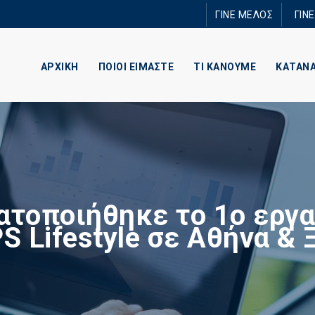
Παράκαμψη
ΓΙΝΕ ΜΕΛΟΣ
ΓΙΝ
προς το
κυρίως
περιεχόμενο
ΑΡΧΙΚΗ
ΠΟΙΟΙ ΕΙΜΑΣΤΕ
ΤΙ ΚΑΝΟΥΜΕ
ΚΑΤΑΝ
ατοποιήθηκε το 1ο εργα
PS Lifestyle σε Αθήνα & 