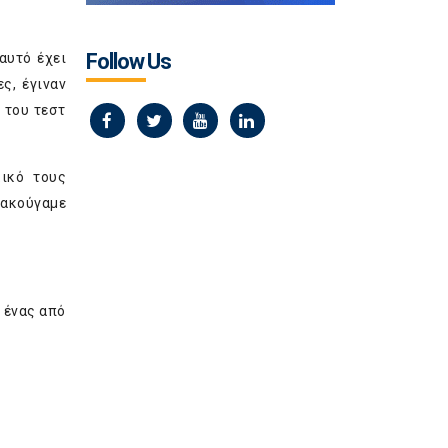
Follow Us
αυτό έχει
ς, έγιναν
 του τεστ
κικό τους
 ακούγαμε
 ένας από