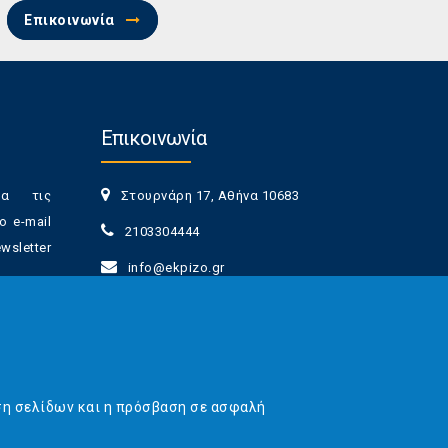
Επικοινωνία
Επικοινωνία
ια τις
Στουρνάρη 17, Αθήνα 10683
ο e-mail
2103304444
sletter
info@ekpizo.gr
www.ekpizo.gr
γγραφής
Δευ - Πεμ:
10:00 πμ - 2:00 μμ
νά πάσα
Σάβ - Κυρ:
Κλειστά
ση σελίδων και η πρόσβαση σε ασφαλή