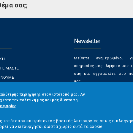
θέμα σας;
Newsletter
Μείνετε ενημερωμένοι γ
ΙΚΗ
υπηρεσίες μας. Αφήστε μας τ
Ι ΕΙΜΑΣΤΕ
σας και εγγραφείτε στο new
ΚΑΝΟΥΜΕ
μας.
ΑΝΑΛΩΤΕΣ
Έχετε τη δυνατότητα απε
καλύτερης περιήγησης στον ιστότοπό μας. Αν
ΡΑΣΕΙΣ ΜΑΣ
χεστε την πολιτική μας και μας δίνετε τη
από τα newsletters μας α
ΟΙΝΩΝΙΑ
οφορίες
στιγμή
Email
*
ός ιστότοπου επιτρέποντας βασικές λειτουργίες όπως η πλοήγη
ορεί να λειτουργήσει σωστά χωρίς αυτά τα cookie.