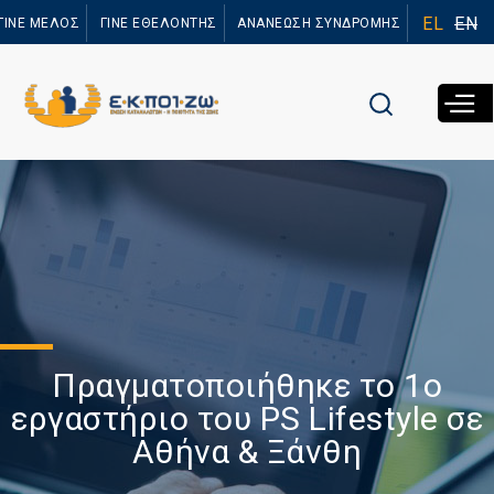
Παράκαμψη
EL
EN
ΓΙΝΕ ΜΕΛΟΣ
ΓΙΝΕ ΕΘΕΛΟΝΤΗΣ
ΑΝΑΝΕΩΣΗ ΣΥΝΔΡΟΜΗΣ
προς το
κυρίως
περιεχόμενο
Πραγματοποιήθηκε το 1ο
εργαστήριο του PS Lifestyle σε
Αθήνα & Ξάνθη