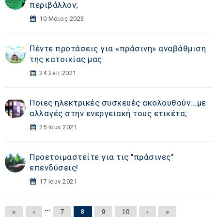
περιβάλλον;
10 Μάιος 2023
Πέντε προτάσεις για «πράσινη» αναβάθμιση
της κατοικίας μας
24 Σεπ 2021
Ποιες ηλεκτρικές συσκευές ακολουθούν...με
αλλαγές στην ενεργειακή τους ετικέτα;
25 Ιουν 2021
Προετοιμαστείτε για τις "πράσινες"
επενδύσεις!
17 Ιουν 2021
Σελίδες
…
«
‹
7
8
9
10
›
»