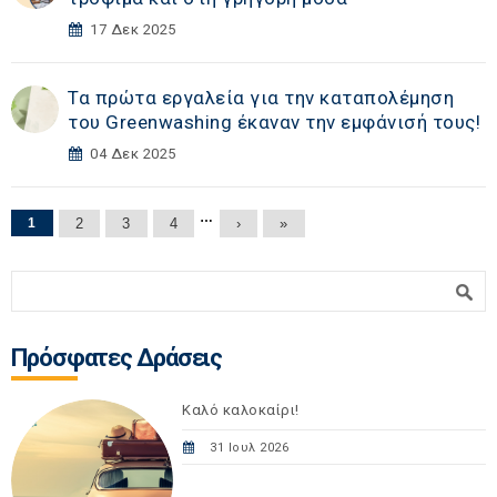
17 Δεκ 2025
Τα πρώτα εργαλεία για την καταπολέμηση
του Greenwashing έκαναν την εμφάνισή τους!
04 Δεκ 2025
Σελίδες
…
1
2
3
4
›
»
Φόρμα αναζήτησης
Αναζήτηση
Πρόσφατες Δράσεις
Καλό καλοκαίρι!
31 Ιουλ 2026