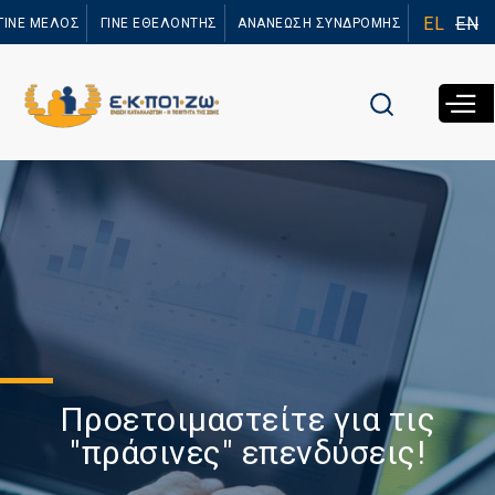
Παράκαμψη
EL
EN
ΓΙΝΕ ΜΕΛΟΣ
ΓΙΝΕ ΕΘΕΛΟΝΤΗΣ
ΑΝΑΝΕΩΣΗ ΣΥΝΔΡΟΜΗΣ
προς το
κυρίως
περιεχόμενο
Προετοιμαστείτε για τις
"πράσινες" επενδύσεις!