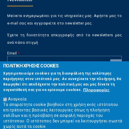
Μείνετε ενημερωμένοι για τις υπηρεσίες μας. Αφήστε μας το
e-mail σας και εγγραφείτε στο newsletter μας.
Έχετε τη δυνατότητα απεγγραφής από τα newsletters μας
ανά πάσα στιγμή
Email
*
ΠΟΛΙΤΙΚΗ ΧΡΗΣΗΣ COOKIES
CAPTCHA
Χρησιμοποιούμε cookies για τη διασφάλιση της καλύτερης
This
περιήγησης στον ιστότοπό μας. Αν συνεχίσετε την πλοήγηση, θα
Επικοινωνία
question is
θεωρηθεί ότι αποδέχεστε την πολιτική μας και μας δίνετε τη
for testing
Πληροφορίες
συγκατάθεσή σας για να ορίσουμε cookies.
whether or
Στουρνάρη 17, Αθήνα 10683
not you are a
Αναγκαία
human visitor
Τα απαραίτητα cookie βοηθούν στη χρήση ενός ιστότοπου
2103304444
and to
επιτρέποντας βασικές λειτουργίες όπως η πλοήγηση
prevent
σελίδων και η πρόσβαση σε ασφαλή περιοχές του
info@ekpizo.gr
automated
ιστότοπου. Ο ιστότοπος δεν μπορεί να λειτουργήσει σωστά
spam
χωρίς αυτά τα cookie.