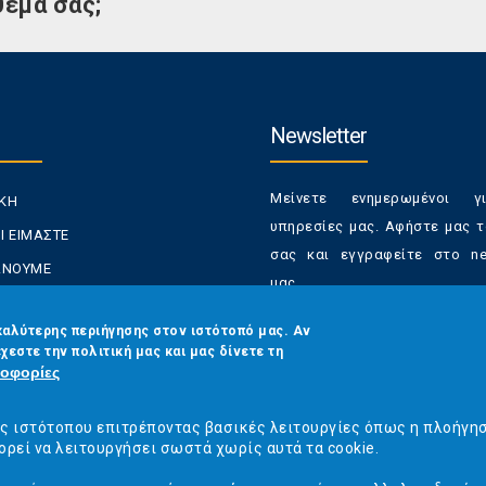
θέμα σας;
Newsletter
Μείνετε ενημερωμένοι γ
ΙΚΗ
υπηρεσίες μας. Αφήστε μας τ
Ι ΕΙΜΑΣΤΕ
σας και εγγραφείτε στο new
ΚΑΝΟΥΜΕ
μας.
ΑΝΑΛΩΤΕΣ
Έχετε τη δυνατότητα απε
καλύτερης περιήγησης στον ιστότοπό μας. Αν
ΡΑΣΕΙΣ ΜΑΣ
χεστε την πολιτική μας και μας δίνετε τη
από τα newsletters μας α
ΟΙΝΩΝΙΑ
οφορίες
στιγμή
Email
*
ός ιστότοπου επιτρέποντας βασικές λειτουργίες όπως η πλοήγη
ορεί να λειτουργήσει σωστά χωρίς αυτά τα cookie.