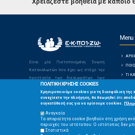
Χρειάζεστε βοήθεια με κάποιο 
Menu
ΑΡΧ
Είναι μία Πιστοποιημένη Ένωση
ΠΟΙΟ
Καταναλωτών που έχει ως στόχο την
ΤΙ 
προστασία των δικαιωμάτων των
ΠΟΛΙΤΙΚΗ ΧΡΗΣΗΣ COOKIES
ΚΑΤ
καταναλωτών και την βελτίωση της
Χρησιμοποιούμε cookies για τη διασφάλιση της 
ποιότητας της ζωής τους.
ΟΙ Δ
συνεχίσετε την πλοήγηση, θα θεωρηθεί ότι αποδέ
ΕΠΙΚ
Πληρ
συγκατάθεσή σας για να ορίσουμε cookies.
Αναγκαία
Τα απαραίτητα cookie βοηθούν στη χρήση εν
περιοχές του ιστότοπου. Ο ιστότοπος δεν μπ
Στατιστικά