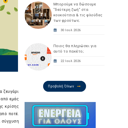
Μπορούμε να δώσουμε
"δεύτερη ζωή" στα
κουκούτσια & τις φλούδες
των φρούτων;
30 Ιουλ 2026
Ποιος θα πληρώσει για
αυτό το πακέτο;
22 Ιουλ 2026
Προβολή Όλων
α ζευγάρι
 από εμάς
ής κρίσης
από ποτέ.
ί σύγχυση