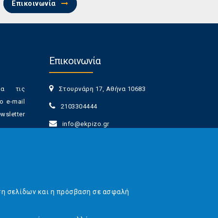
Επικοινωνία
Επικοινωνία
ια τις
Στουρνάρη 17, Αθήνα 10683
ο e-mail
2103304444
sletter
info@ekpizo.gr
www.ekpizo.gr
γγραφής
Δευ - Πεμ:
10:00 πμ - 2:00 μμ
νά πάσα
Σάβ - Κυρ:
Κλειστά
ση σελίδων και η πρόσβαση σε ασφαλή