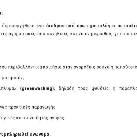
α;
, δημιουργήθηκε ένα
διαδραστικό ερωτηματολόγιο αυτοαξι
τις αγοραστικές σου συνήθειες και να ενημερωθείς για πιο οι
σου περιβαλλοντικά κριτήρια όταν αγοράζεις ρούχα ή παπούτσια
ιμο προϊόν,
έπλυμα» (
greenwashing
), δηλαδή τους ψευδείς ή παραπλα
υνες πρακτικές παραγωγής,
λογικές και συνειδητές αγορές.
 συμπληρωθεί ανώνυμα.