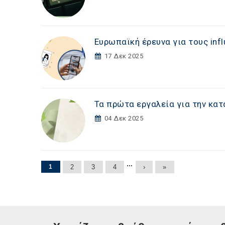
Ευρωπαϊκή έρευνα για τους inf
17 Δεκ 2025
Τα πρώτα εργαλεία για την κατ
04 Δεκ 2025
Σελίδες
…
1
2
3
4
›
»