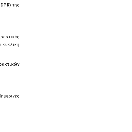
GDPR
)
της
οραστικές
ι κυκλική
ρακτικών
θημερινές