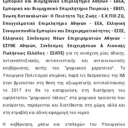
Εμπορικό και Βιομηχανικό Επιμελητήριο Αθηνών - ΕΒΕΑ,
Εμπορικό και Βιομηχανικό Επιμελητήριο Πειραιώς - ΕΒΕΠ,
Ένωση Καταναλωτών- Η Ποιότητα Της Ζωής - Ε.Κ.ΠΟΙ.ΖΩ,
Επαγγελματικό Επιμελητήριο Αθηνών - ΕΕΑ, Ελληνική
Συνομοσπονδία Εμπορίου και Επιχειρηματικότητας - ΕΣΕΕ,
Ελληνικός Σύνδεσμος Νέων Επιχειρηματιών Αθηνών -
ΕΣΥΝΕ Αθηνών, Σύνδεσμος Επιχειρήσεων & Λιανικής
Πωλήσεως Ελλάδος - ΣΕΛΠΕ)
για τη συνέχιση μίας άδικης,
αντιαναπτυξιακής, αντικοινοτικής και αντικοινωνικής
επιβάρυνσης, αυτής του “ψηφιακού χαρατσιού”. Το
Υπουργείο Πολιτισμού επιμένει, παρά τις δεσμεύσεις της ΝΔ
όταν βρισκόταν στη θέση της αξιωματικής αντιπολίτευσης
το 2017 ότι θα το καταργούσε, στη διατήρηση του
υψηλότατου “ψηφιακού τέλους” στα ψηφιακά προϊόντα που
εισάγονται, παράγονται και διατίθενται στη χώρα, αλλά και
στη στρεβλή και άδικη εφαρμογή του νομού.
Η κυβέρνηση, μέσω και στελεχών του Υπουργείου