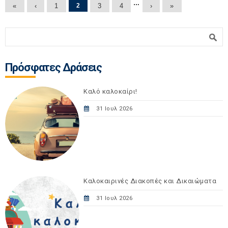
Σελίδες
…
«
‹
1
2
3
4
›
»
Φόρμα αναζήτησης
Αναζήτηση
Πρόσφατες Δράσεις
Καλό καλοκαίρι!
31 Ιουλ 2026
Καλοκαιρινές Διακοπές και Δικαιώματα
31 Ιουλ 2026