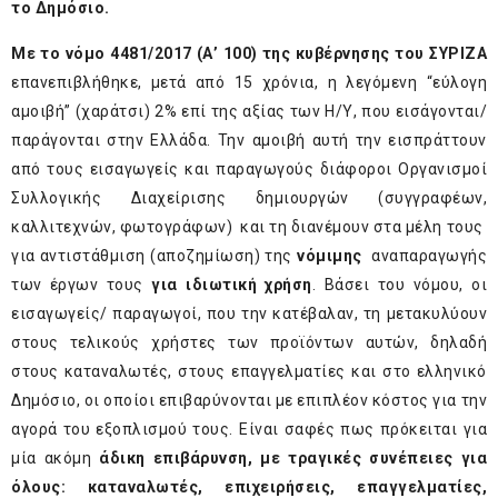
το Δημόσιο.
Με το νόμο 4481/2017 (Α’ 100) της κυβέρνησης του ΣΥΡΙΖΑ
επανεπιβλήθηκε, μετά από 15 χρόνια, η λεγόμενη “εύλογη
αμοιβή” (χαράτσι) 2% επί της αξίας των Η/Υ, που εισάγονται/
παράγονται στην Ελλάδα. Την αμοιβή αυτή την εισπράττουν
από τους εισαγωγείς και παραγωγούς διάφοροι Οργανισμοί
Συλλογικής Διαχείρισης δημιουργών (συγγραφέων,
καλλιτεχνών, φωτογράφων) και τη διανέμουν στα μέλη τους
για αντιστάθμιση (αποζημίωση) της
νόμιμης
αναπαραγωγής
των έργων τους
για ιδιωτική χρήση
. Βάσει του νόμου, οι
εισαγωγείς/ παραγωγοί, που την κατέβαλαν, τη μετακυλύουν
στους τελικούς χρήστες των προϊόντων αυτών, δηλαδή
στους καταναλωτές, στους επαγγελματίες και στο ελληνικό
Δημόσιο, οι οποίοι επιβαρύνονται με επιπλέον κόστος για την
αγορά του εξοπλισμού τους. Είναι σαφές πως πρόκειται για
μία ακόμη
άδικη επιβάρυνση, με τραγικές συνέπειες για
όλους: καταναλωτές, επιχειρήσεις, επαγγελματίες,