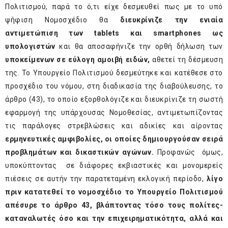
Πολιτισμού, παρά το ό,τι είχε δεσμευθεί πως με το υπό
ψήφιση Νομοσχέδιο θα
διευκρίνιζε
την ενιαία
αντιμετώπιση των
tablets
και
smartphones
ως
υπολογιστών
και θα αποσαφήνιζε την ορθή δήλωση των
υποκείμενων σε εύλογη αμοιβή ειδών,
αθετεί τη δέσμευση
της. Το Υπουργείο Πολιτισμού δεσμεύτηκε και κατέθεσε στο
προσχέδιο του νόμου, στη διαδικασία της διαβούλευσης, το
άρθρο (43), το οποίο εξορθολόγιζε και διευκρίνιζε τη σωστή
εφαρμογή της υπάρχουσας Νομοθεσίας, αντιμετωπίζοντας
τις παράλογες στρεβλώσεις και αδικίες και αίροντας
ερμηνευτικές αμφιβολίες, οι οποίες δημιουργούσαν σειρά
προβλημάτων και δικαστικών αγώνων.
Προφανώς όμως,
υποκύπτοντας σε διάφορες εκβιαστικές και μονομερείς
πιέσεις σε αυτήν την παρατεταμένη εκλογική περίοδο,
λίγο
πριν κατατεθεί το νομοσχέδιο το Υπουργείο Πολιτισμού
απέσυρε το άρθρο 43, βλάπτοντας τόσο τους πολίτες-
καταναλωτές όσο και την επιχειρηματικότητα, αλλά και