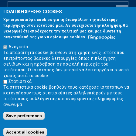
ΠΟΛΙΤΙΚΗ ΧΡΗΣΗΣ COOKIES
CAPTCHA
Χρησιμοποιούμε cookies για τη διασφάλιση της καλύτερης
This
περιήγησης στον ιστότοπό μας. Αν συνεχίσετε την πλοήγηση, θα
Επικοινωνία
question is
θεωρηθεί ότι αποδέχεστε την πολιτική μας και μας δίνετε τη
for testing
Πληροφορίες
συγκατάθεσή σας για να ορίσουμε cookies.
whether or
Στουρνάρη 17, Αθήνα 10683
not you are a
Αναγκαία
human visitor
Τα απαραίτητα cookie βοηθούν στη χρήση ενός ιστότοπου
2103304444
and to
επιτρέποντας βασικές λειτουργίες όπως η πλοήγηση
prevent
σελίδων και η πρόσβαση σε ασφαλή περιοχές του
info@ekpizo.gr
automated
ιστότοπου. Ο ιστότοπος δεν μπορεί να λειτουργήσει σωστά
spam
χωρίς αυτά τα cookie.
www.ekpizo.gr
submissions.
Στατιστικά
Τα στατιστικά cookie βοηθούν τους κατόχους ιστότοπων να
5+2
Δευ - Πεμ:
10:00 πμ - 2:00 μμ
κατανοήσουν πώς οι επισκέπτες αλληλεπιδρούν με τους
Σάβ - Κυρ:
Κλειστά
ιστότοπους συλλέγοντας και αναφέροντας πληροφορίες
ανώνυμα.
Save preferences
Ε.Κ.ΠΟΙ.ΖΩ. | Ένωση Καταναλωτών - Η Ποιότητα Της Ζωής © 2019
Κατασκευή ιστοσελίδων Istology | Web & Marketing Solutions
Accept all cookies