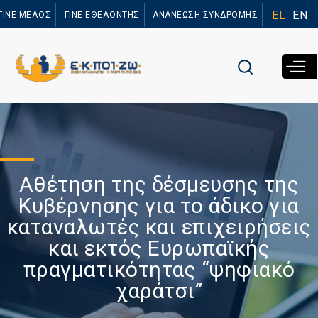
Παράκαμψη
EL
EN
ΓΙΝΕ ΜΕΛΟΣ
ΓΙΝΕ ΕΘΕΛΟΝΤΗΣ
ΑΝΑΝΕΩΣΗ ΣΥΝΔΡΟΜΗΣ
προς το
κυρίως
περιεχόμενο
Αθέτηση της δέσμευσης της
Κυβέρνησης για το άδικο για
καταναλωτές και επιχειρήσεις
και εκτός Ευρωπαϊκής
πραγματικότητας “ψηφιακό
χαράτσι”