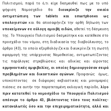
Πολιτισμού, παρά το ό,τι είχε δεσμευθεί πως με το υπό
ψήφιση Νομοσχέδιο θα
διευκρίνιζε
την ενιαία
αντιμετώπιση των
tablets
και
smartphones
ως
υπολογιστών
και θα αποσαφήνιζε την ορθή δήλωση των
υποκείμενων σε εύλογη αμοιβή ειδών,
αθετεί τη δέσμευση
της. Το Υπουργείο Πολιτισμού δεσμεύτηκε και κατέθεσε στο
προσχέδιο του νόμου, στη διαδικασία της διαβούλευσης, το
άρθρο (43), το οποίο εξορθολόγιζε και διευκρίνιζε τη σωστή
εφαρμογή της υπάρχουσας Νομοθεσίας, αντιμετωπίζοντας
τις παράλογες στρεβλώσεις και αδικίες και αίροντας
ερμηνευτικές αμφιβολίες, οι οποίες δημιουργούσαν σειρά
προβλημάτων και δικαστικών αγώνων.
Προφανώς όμως,
υποκύπτοντας σε διάφορες εκβιαστικές και μονομερείς
πιέσεις σε αυτήν την παρατεταμένη εκλογική περίοδο,
λίγο
πριν κατατεθεί το νομοσχέδιο το Υπουργείο Πολιτισμού
απέσυρε το άρθρο 43, βλάπτοντας τόσο τους πολίτες-
καταναλωτές όσο και την επιχειρηματικότητα, αλλά και