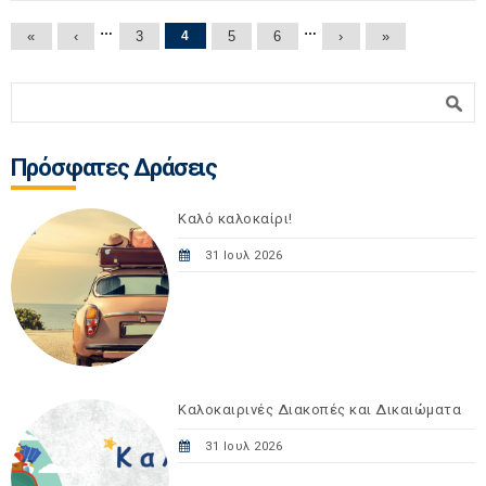
Σελίδες
…
…
«
‹
3
4
5
6
›
»
Φόρμα αναζήτησης
Αναζήτηση
Πρόσφατες Δράσεις
Καλό καλοκαίρι!
31 Ιουλ 2026
Καλοκαιρινές Διακοπές και Δικαιώματα
31 Ιουλ 2026