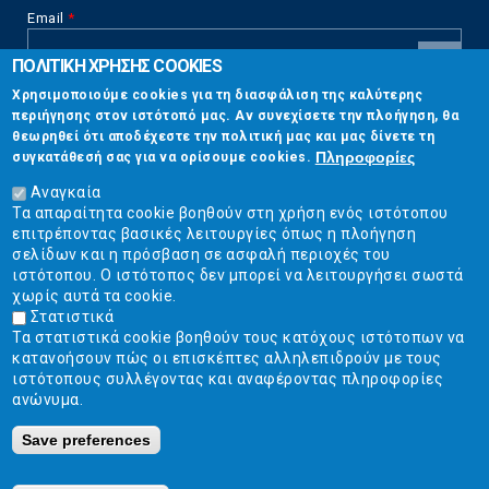
Email
*
ΠΟΛΙΤΙΚΗ ΧΡΗΣΗΣ COOKIES
CAPTCHA
Χρησιμοποιούμε cookies για τη διασφάλιση της καλύτερης
This
περιήγησης στον ιστότοπό μας. Αν συνεχίσετε την πλοήγηση, θα
Επικοινωνία
question is
θεωρηθεί ότι αποδέχεστε την πολιτική μας και μας δίνετε τη
for testing
Πληροφορίες
συγκατάθεσή σας για να ορίσουμε cookies.
whether or
Στουρνάρη 17, Αθήνα 10683
not you are a
Αναγκαία
human visitor
Τα απαραίτητα cookie βοηθούν στη χρήση ενός ιστότοπου
2103304444
and to
επιτρέποντας βασικές λειτουργίες όπως η πλοήγηση
prevent
σελίδων και η πρόσβαση σε ασφαλή περιοχές του
info@ekpizo.gr
automated
ιστότοπου. Ο ιστότοπος δεν μπορεί να λειτουργήσει σωστά
spam
χωρίς αυτά τα cookie.
www.ekpizo.gr
submissions.
Στατιστικά
Τα στατιστικά cookie βοηθούν τους κατόχους ιστότοπων να
5+2
Δευ - Πεμ:
10:00 πμ - 2:00 μμ
κατανοήσουν πώς οι επισκέπτες αλληλεπιδρούν με τους
Σάβ - Κυρ:
Κλειστά
ιστότοπους συλλέγοντας και αναφέροντας πληροφορίες
ανώνυμα.
Save preferences
Ε.Κ.ΠΟΙ.ΖΩ. | Ένωση Καταναλωτών - Η Ποιότητα Της Ζωής © 2019