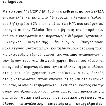
το Δημόσιο.
Με το νόμο 4481/2017 (Α’ 100) της κυβέρνησης του ΣΥΡΙΖΑ
επανεπιβλήθηκε, μετά από 15 χρόνια, η λεγόμενη “εύλογη
αμοιβή” (χαράτσι) 2% επί της αξίας των Η/Υ, που εισάγονται/
παράγονται στην Ελλάδα. Την αμοιβή αυτή την εισπράττουν
από τους εισαγωγείς και παραγωγούς διάφοροι Οργανισμοί
Συλλογικής Διαχείρισης δημιουργών (συγγραφέων,
καλλιτεχνών, φωτογράφων) και τη διανέμουν στα μέλη τους
για αντιστάθμιση (αποζημίωση) της
νόμιμης
αναπαραγωγής
των έργων τους
για ιδιωτική χρήση
. Βάσει του νόμου, οι
εισαγωγείς/ παραγωγοί, που την κατέβαλαν, τη μετακυλύουν
στους τελικούς χρήστες των προϊόντων αυτών, δηλαδή
στους καταναλωτές, στους επαγγελματίες και στο ελληνικό
Δημόσιο, οι οποίοι επιβαρύνονται με επιπλέον κόστος για την
αγορά του εξοπλισμού τους. Είναι σαφές πως πρόκειται για
μία ακόμη
άδικη επιβάρυνση, με τραγικές συνέπειες για
όλους: καταναλωτές, επιχειρήσεις, επαγγελματίες,