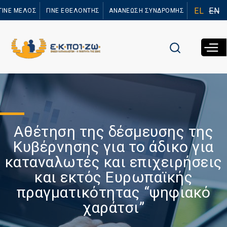
Παράκαμψη
EL
EN
ΓΙΝΕ ΜΕΛΟΣ
ΓΙΝΕ ΕΘΕΛΟΝΤΗΣ
ΑΝΑΝΕΩΣΗ ΣΥΝΔΡΟΜΗΣ
προς το
κυρίως
περιεχόμενο
Αθέτηση της δέσμευσης της
Κυβέρνησης για το άδικο για
καταναλωτές και επιχειρήσεις
και εκτός Ευρωπαϊκής
πραγματικότητας “ψηφιακό
χαράτσι”