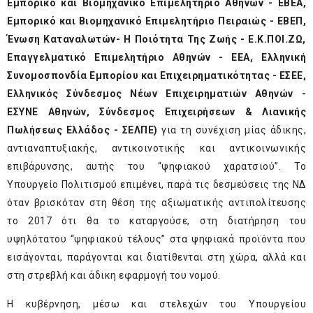
Εμπορικό και Βιομηχανικό Επιμελητήριο Αθηνών - ΕΒΕΑ,
Εμπορικό και Βιομηχανικό Επιμελητήριο Πειραιώς - ΕΒΕΠ,
Ένωση Καταναλωτών- Η Ποιότητα Της Ζωής - Ε.Κ.ΠΟΙ.ΖΩ,
Επαγγελματικό Επιμελητήριο Αθηνών - ΕΕΑ, Ελληνική
Συνομοσπονδία Εμπορίου και Επιχειρηματικότητας - ΕΣΕΕ,
Ελληνικός Σύνδεσμος Νέων Επιχειρηματιών Αθηνών -
ΕΣΥΝΕ Αθηνών, Σύνδεσμος Επιχειρήσεων & Λιανικής
Πωλήσεως Ελλάδος - ΣΕΛΠΕ)
για τη συνέχιση μίας άδικης,
αντιαναπτυξιακής, αντικοινοτικής και αντικοινωνικής
επιβάρυνσης, αυτής του “ψηφιακού χαρατσιού”. Το
Υπουργείο Πολιτισμού επιμένει, παρά τις δεσμεύσεις της ΝΔ
όταν βρισκόταν στη θέση της αξιωματικής αντιπολίτευσης
το 2017 ότι θα το καταργούσε, στη διατήρηση του
υψηλότατου “ψηφιακού τέλους” στα ψηφιακά προϊόντα που
εισάγονται, παράγονται και διατίθενται στη χώρα, αλλά και
στη στρεβλή και άδικη εφαρμογή του νομού.
Η κυβέρνηση, μέσω και στελεχών του Υπουργείου