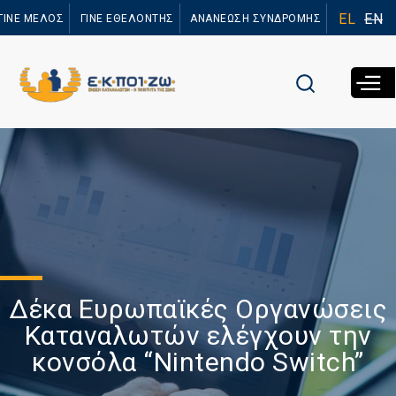
Παράκαμψη
EL
EN
ΓΙΝΕ ΜΕΛΟΣ
ΓΙΝΕ ΕΘΕΛΟΝΤΗΣ
ΑΝΑΝΕΩΣΗ ΣΥΝΔΡΟΜΗΣ
προς το
κυρίως
περιεχόμενο
Δέκα Ευρωπαϊκές Οργανώσεις
Καταναλωτών ελέγχουν την
κονσόλα “Nintendo Switch”