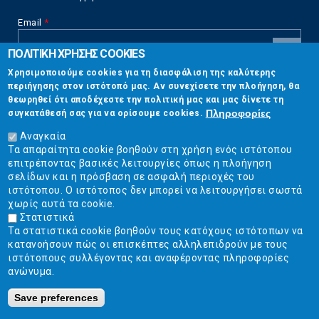
Email
*
ΠΟΛΙΤΙΚΗ ΧΡΗΣΗΣ COOKIES
CAPTCHA
Χρησιμοποιούμε cookies για τη διασφάλιση της καλύτερης
This
περιήγησης στον ιστότοπό μας. Αν συνεχίσετε την πλοήγηση, θα
Επικοινωνία
question is
θεωρηθεί ότι αποδέχεστε την πολιτική μας και μας δίνετε τη
for testing
Πληροφορίες
συγκατάθεσή σας για να ορίσουμε cookies.
whether or
Στουρνάρη 17, Αθήνα 10683
not you are a
Αναγκαία
human visitor
Τα απαραίτητα cookie βοηθούν στη χρήση ενός ιστότοπου
2103304444
and to
επιτρέποντας βασικές λειτουργίες όπως η πλοήγηση
prevent
σελίδων και η πρόσβαση σε ασφαλή περιοχές του
info@ekpizo.gr
automated
ιστότοπου. Ο ιστότοπος δεν μπορεί να λειτουργήσει σωστά
spam
χωρίς αυτά τα cookie.
www.ekpizo.gr
submissions.
Στατιστικά
Τα στατιστικά cookie βοηθούν τους κατόχους ιστότοπων να
5+2
Δευ - Πεμ:
10:00 πμ - 2:00 μμ
κατανοήσουν πώς οι επισκέπτες αλληλεπιδρούν με τους
Σάβ - Κυρ:
Κλειστά
ιστότοπους συλλέγοντας και αναφέροντας πληροφορίες
ανώνυμα.
Save preferences
Ε.Κ.ΠΟΙ.ΖΩ. | Ένωση Καταναλωτών - Η Ποιότητα Της Ζωής © 2019