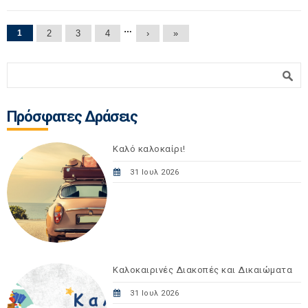
Σελίδες
…
1
2
3
4
›
»
Φόρμα αναζήτησης
Αναζήτηση
Πρόσφατες Δράσεις
Καλό καλοκαίρι!
31 Ιουλ 2026
Καλοκαιρινές Διακοπές και Δικαιώματα
31 Ιουλ 2026