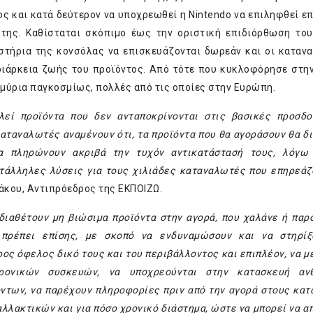
ς και κατά δεύτερον να υποχρεωθεί η Nintendo να επιληφθεί ε
της. Καθίσταται σκόπιμο έως την οριστική επιδιόρθωση το
ιστήρια της κονσόλας να επισκευάζονται δωρεάν και οι καταν
διάρκεια ζωής του προϊόντος. Από τότε που κυκλοφόρησε στην
μύρια παγκοσμίως, πολλές από τις οποίες στην Ευρώπη.
λεί προϊόντα που δεν ανταποκρίνονται στις βασικές προσδ
αταναλωτές αναμένουν ότι, τα προϊόντα που θα αγοράσουν θα δ
α πληρώνουν ακριβά την τυχόν αντικατάστασή τους, λόγω 
ατάλληλες λύσεις για τους χιλιάδες καταναλωτές που επηρεάζ
άκου, Αντιπρόεδρος της ΕΚΠΟΙΖΩ.
 διαθέτουν μη βιώσιμα προϊόντα στην αγορά, που χαλάνε ή παρ
πρέπει επίσης, με σκοπό να ε
νδυναμώσουν και να στηρίξ
ρος όφελος δικό τους και του περιβάλλοντος
και επιπλέον, να 
ονικών συσκευών, να υποχρεούνται στην κατασκευή ανθ
ντων, να παρέχουν πληροφορίες πριν από την αγορά στους κα
αλλακτικών και για πόσο χρονικό διάστημα, ώστε να μπορεί να α