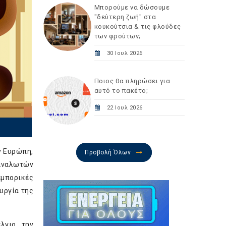
Μπορούμε να δώσουμε
"δεύτερη ζωή" στα
κουκούτσια & τις φλούδες
των φρούτων;
30 Ιουλ 2026
Ποιος θα πληρώσει για
αυτό το πακέτο;
22 Ιουλ 2026
ν Ευρώπη,
Προβολή Όλων
ταναλωτών
εμπορικές
υργία της
λγιο, την