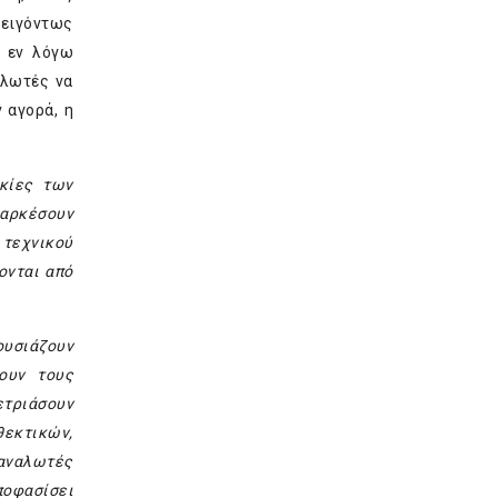
πειγόντως
υ εν λόγω
αλωτές να
 αγορά, η
οκίες των
ιαρκέσουν
τεχνικού
ονται από
ουσιάζουν
ουν τους
μετριάσουν
εκτικών,
ταναλωτές
ποφασίσει