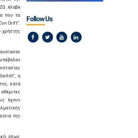
.ΖΩ. έλαβε
μα που τα
Follow Us
n Drift".
ο χρήστης
ρουσίασαν
 υπέβαλαν
ροστασίας
witch”, η
της, κατά
 αθέμιτες
ως έχουν
λματικής
αίσια της
ική, όπως