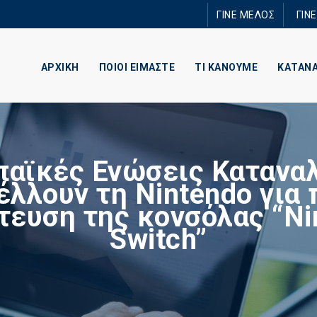
Παράκαμψη
ΓΙΝΕ ΜΕΛΟΣ
ΓΙΝ
προς το
κυρίως
περιεχόμενο
ΑΡΧΙΚΗ
ΠΟΙΟΙ ΕΙΜΑΣΤΕ
ΤΙ ΚΑΝΟΥΜΕ
ΚΑΤΑΝ
αϊκές Ενώσεις Καταν
έλλουν τη Nintendo για
τευση της κονσόλας “Ni
Switch”