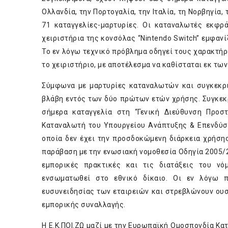
Ολλανδία, την Πορτογαλία, την Ιταλία, τη Νορβηγία, 
71 καταγγελίες-μαρτυρίες. Οι καταναλωτές εκφρ
χειριστήρια της κονσόλας “Nintendo Switch” εμφανί
Το εν λόγω τεχνικό πρόβλημα οδηγεί τους χαρακτήρε
το χειριστήριο, με αποτέλεσμα να καθίσταται εκ τω
Σύμφωνα με μαρτυρίες καταναλωτών και συγκεκρι
βλάβη εντός των δύο πρώτων ετών χρήσης. Συγκεκρι
σήμερα καταγγελία στη “Γενική Διεύθυνση Προσ
Καταναλωτή του Υπουργείου Ανάπτυξης & Επενδύσεω
οποία δεν έχει την προσδοκώμενη διάρκεια χρήση
παράβαση με την ενωσιακή νομοθεσία Οδηγία 2005/2
εμπορικές πρακτικές και τις διατάξεις του ν
ενσωματωθεί στο εθνικό δίκαιο. Οι εν λόγω πρ
ευσυνειδησίας των εταιρειών και στρεβλώνουν ου
εμπορικής συναλλαγής.
Η Ε.Κ.ΠΟΙ.ΖΩ μαζί με την Ευρωπαϊκή Ομοσπονδία Κα