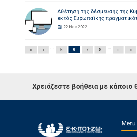
Αθέτηση της δέσμευσης της Κυβ
εκτός Ευρωπαϊκής πραγματικότ
22 Νοε 2022
Σελίδες
…
…
«
‹
5
6
7
8
›
»
Χρειάζεστε βοήθεια με κάποιο 
Menu