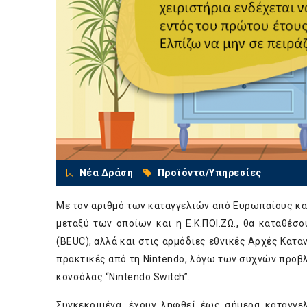
Νέα Δράση
Προϊόντα/Υπηρεσίες
Με τον αριθμό των καταγγελιών από Ευρωπαίους κ
μεταξύ των οποίων και η Ε.Κ.ΠΟΙ.ΖΩ., θα καταθέ
(BEUC), αλλά και στις αρμόδιες εθνικές Αρχές Κατα
πρακτικές από τη Nintendo, λόγω των συχνών προβ
κονσόλας “Nintendo Switch”.
Συγκεκριμένα, έχουν ληφθεί έως σήμερα καταγγελ