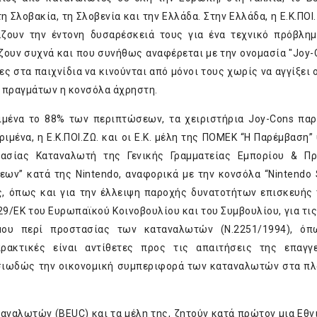
τη Σλοβακία, τη Σλοβενία και την Ελλάδα. Στην Ελλάδα, η Ε.Κ.ΠΟΙ
άζουν την έντονη δυσαρέσκειά τους για ένα τεχνικό πρόβλη
ζουν συχνά και που συνήθως αναφέρεται με την ονομασία "Joy-Co
ς στα παιχνίδια να κινούνται από μόνοι τους χωρίς να αγγίξει 
ν πραγμάτων η κονσόλα άχρηστη.
μένα το 88% των περιπτώσεων, τα χειριστήρια Joy-Cons πα
μένα, η Ε.Κ.ΠΟΙ.ΖΩ. και οι Ε.Κ. μέλη της ΠΟΜΕΚ “Η Παρέμβαση”
τασίας Καταναλωτή της Γενικής Γραμματείας Εμπορίου & Π
ν” κατά της Nintendo, αναφορικά με την κονσόλα “Nintendo S
ς, όπως και για την έλλειψη παροχής δυνατοτήτων επισκευής 
9/EK του Ευρωπαϊκού Κοινοβουλίου και του Συμβουλίου, για τις
όμου περί προστασίας των καταναλωτών (Ν.2251/1994), όπ
ακτικές είναι αντίθετες προς τις απαιτήσεις της επαγγε
σιωδώς την οικονομική συμπεριφορά των καταναλωτών στα πλ
ταναλωτών (BEUC) και τα μέλη της, ζητούν κατά πρώτον μια Εθν