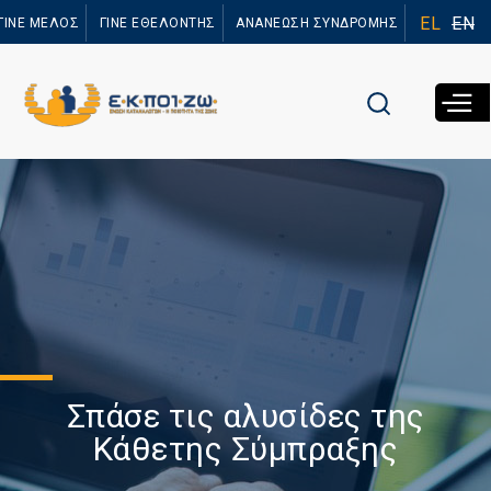
Παράκαμψη
EL
EN
ΓΙΝΕ ΜΕΛΟΣ
ΓΙΝΕ ΕΘΕΛΟΝΤΗΣ
ΑΝΑΝΕΩΣΗ ΣΥΝΔΡΟΜΗΣ
προς το
κυρίως
περιεχόμενο
Σπάσε τις αλυσίδες της
Κάθετης Σύμπραξης