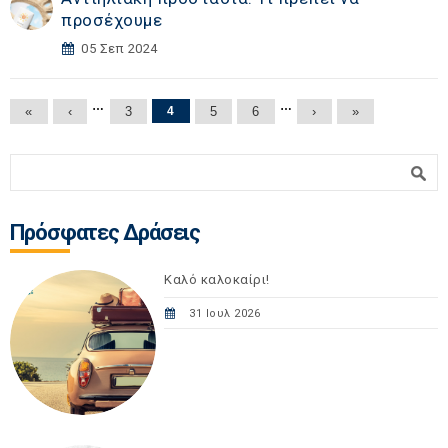
προσέχουμε
05 Σεπ 2024
Σελίδες
…
…
«
‹
3
4
5
6
›
»
Φόρμα αναζήτησης
Αναζήτηση
Πρόσφατες Δράσεις
Καλό καλοκαίρι!
31 Ιουλ 2026