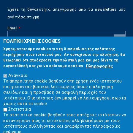
Έχετε τη δυνατότητα απεγγραφής από τα newsletters μας
ανά πάσα στιγμή
Email
*
ΠΟΛΙΤΙΚΗ ΧΡΗΣΗΣ COOKIES
CAPTCHA
Χρησιμοποιούμε cookies για τη διασφάλιση της καλύτερης
This
περιήγησης στον ιστότοπό μας. Αν συνεχίσετε την πλοήγηση, θα
Επικοινωνία
question is
θεωρηθεί ότι αποδέχεστε την πολιτική μας και μας δίνετε τη
for testing
Πληροφορίες
συγκατάθεσή σας για να ορίσουμε cookies.
whether or
Στουρνάρη 17, Αθήνα 10683
not you are a
Αναγκαία
human visitor
Τα απαραίτητα cookie βοηθούν στη χρήση ενός ιστότοπου
2103304444
and to
επιτρέποντας βασικές λειτουργίες όπως η πλοήγηση
prevent
σελίδων και η πρόσβαση σε ασφαλή περιοχές του
info@ekpizo.gr
automated
ιστότοπου. Ο ιστότοπος δεν μπορεί να λειτουργήσει σωστά
spam
χωρίς αυτά τα cookie.
www.ekpizo.gr
submissions.
Στατιστικά
Τα στατιστικά cookie βοηθούν τους κατόχους ιστότοπων να
5+2
Δευ - Πεμ:
10:00 πμ - 2:00 μμ
κατανοήσουν πώς οι επισκέπτες αλληλεπιδρούν με τους
Σάβ - Κυρ:
Κλειστά
ιστότοπους συλλέγοντας και αναφέροντας πληροφορίες
ανώνυμα.