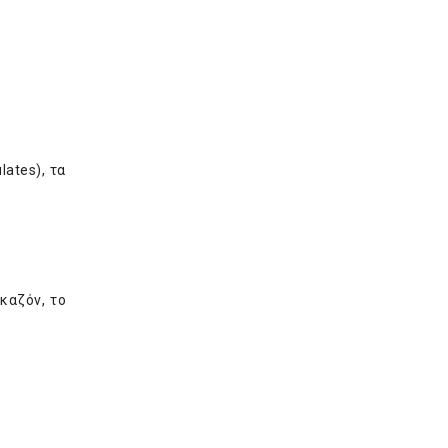
lates), τα
καζόν, το