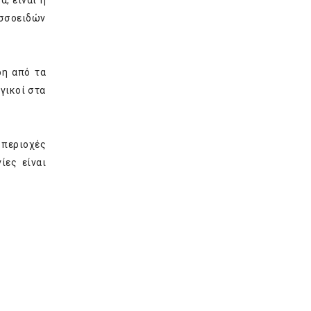
, είναι η
ισσοειδών
ρη από τα
γικοί στα
ς περιοχές
ίες είναι