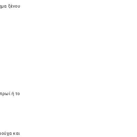
ημα ξένου
 πρωί ή το
ρούχα και