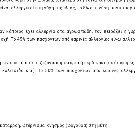
ιογόνο γύρη στην Ελλάδα, ιδιαίτερα στη νότια και κεντρική χώρα
είναι αλλεργικοί στη γύρη της ελιάς, το 8% στη γύρη των κυπαρ
ταν κάποιος έχει αλλεργία στα αγρωστώδη, τον πειράζει η γύ
οχή. Το 45% των πασχόντων από εαρινές αλλεργίες είναι αλλερ
η είναι αυτή από το ζιζάνιοπαριετάρια ή περδικάκι (σε διάφορε
, κολιτσίδα κ.ά.). Το 50% των πασχόντων από εαρινές αλλεργ
 καταρροή, φτέρνισμα, κνησμός (φαγούρα) στη μύτη