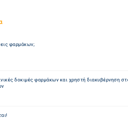
α
ίψεις φαρμάκων;
ινικές δοκιμές φαρμάκων και χρηστή διακυβέρνηση στ
ων
αι!