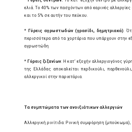
*
Γύρεις δέντρων.
Το κατ’ εξοχήν δέντρο με αλλεργ
ελιά. Το 40% των πασχόντων από εαρινές αλλεργίες 
και το 5% σε αυτήν του πεύκου.
*
Γύρεις αγρωστωδών (γρασίδι, δημητριακά)
. Ό
περισσότερα από τα χορτάρια που υπάρχουν στην εξ
αγρωστώδη
*
Γύρεις ζιζανίων
. Η κατ’ εξοχήν αλλεργιογόνος γύρ
της Ελλάδας αποκαλείται περδικούλι, παρθενούλι
αλλεργικοί στην παριετάρια.
Τα συμπτώματα των ανοιξιάτικων αλλεργιών
Αλλεργική ρινίτιδα: Ρινική συμφόρηση (μπούκωμα),