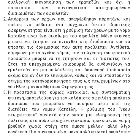
συλλογική ικανοποίηση των τραπεζών και όχι η
προστασία των συνταγματικά κατοχυρωμένων
δικαιωμάτων των οφειλετών.
Απόρροια των αρχών που αναφέρθηκαν παραπάνω και
πρέπει να σέβεται ένα σύγχρονο δίκαιο ιδιωτικής
αφερεγγυότητας είναι ότι η ρύθμιση των χρεών με το νόμο
Κατσέλη είναι ένα δικαίωμα του οφειλέτη. Μόνο εκείνος
μπορεί να ζητήσει να ενταχθεί στη διαδικασία και να
υποστεί τις δοκιμασίες που αυτή προβλέπει. Αντίθετα,
σύμφωνα με το σχέδιο νόμου, την πτώχευση του φυσικού
προσώπου μπορεί να τη ζητήσουν και οι πιστωτές του.
Έτσι, τα υπερχρεωμένα νοικοκυριά θα κινδυνεύουν να
εμπλακούν σε μια πολύπλοκη και δαπανηρή διαδικασία
ακόμα και αν δεν το επιθυμούν, καθώς και να υποστούν το
στίγμα της κατηγοριοποίησης τους ως πτωχευμένων στο
νέο Ηλεκτρονικό Μητρώο Φερεγγυότητας.
Η προστασία της κύριας κατοικίας, ως συνταγματική
επιταγή, αποτελούσε για τον καλόπιστο οφειλέτη απόλυτο
δικαίωμα που μπορούσε να ασκήσει μέσα από τις
διατάξεις του νόμου Κατσέλη. Η ρύθμιση του “νέου
πτωχευτικού” συνιστά στην ουσία μια ελεημοσύνη της
πολιτείας στα πολύ φτωχά νοικοκυριά, προκειμένου να μη
βρεθούν χωρίς στέγη στο άμεσα μέλλον, αλλά λίγο
αργότερα. Πιο συγκεκριμένα, μόνο πολύ φτωχοί οφειλέτες