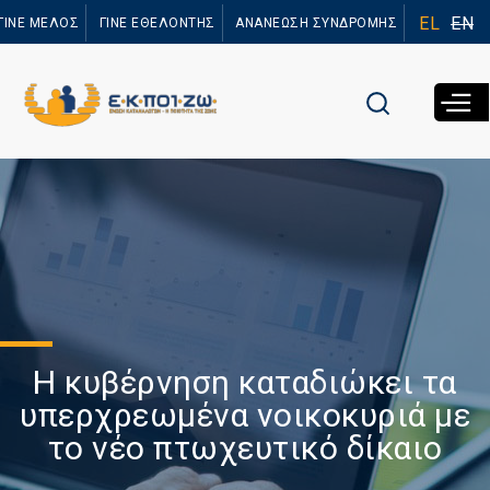
Παράκαμψη
EL
EN
ΓΙΝΕ ΜΕΛΟΣ
ΓΙΝΕ ΕΘΕΛΟΝΤΗΣ
ΑΝΑΝΕΩΣΗ ΣΥΝΔΡΟΜΗΣ
προς το
κυρίως
περιεχόμενο
Η κυβέρνηση καταδιώκει τα
υπερχρεωμένα νοικοκυριά με
το νέο πτωχευτικό δίκαιο