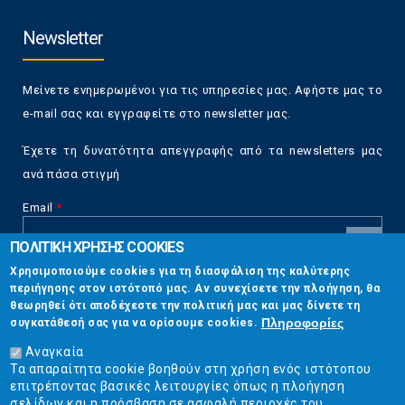
Newsletter
Μείνετε ενημερωμένοι για τις υπηρεσίες μας. Αφήστε μας το
e-mail σας και εγγραφείτε στο newsletter μας.
Έχετε τη δυνατότητα απεγγραφής από τα newsletters μας
ανά πάσα στιγμή
Email
*
ΠΟΛΙΤΙΚΗ ΧΡΗΣΗΣ COOKIES
CAPTCHA
Χρησιμοποιούμε cookies για τη διασφάλιση της καλύτερης
This
περιήγησης στον ιστότοπό μας. Αν συνεχίσετε την πλοήγηση, θα
Επικοινωνία
question is
θεωρηθεί ότι αποδέχεστε την πολιτική μας και μας δίνετε τη
for testing
Πληροφορίες
συγκατάθεσή σας για να ορίσουμε cookies.
whether or
Στουρνάρη 17, Αθήνα 10683
not you are a
Αναγκαία
human visitor
Τα απαραίτητα cookie βοηθούν στη χρήση ενός ιστότοπου
2103304444
and to
επιτρέποντας βασικές λειτουργίες όπως η πλοήγηση
prevent
σελίδων και η πρόσβαση σε ασφαλή περιοχές του