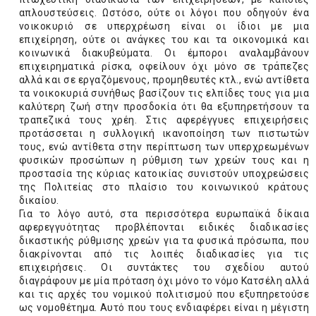
απλουστεύσεις. Ωστόσο, ούτε οι λόγοι που οδηγούν ένα
νοικοκυριό σε υπερχρέωση είναι οι ίδιοι με μια
επιχείρηση, ούτε οι ανάγκες του και τα οικονομικά και
κοινωνικά διακυβεύματα. Οι έμποροι αναλαμβάνουν
επιχειρηματικά ρίσκα, οφείλουν όχι μόνο σε τράπεζες
αλλά και σε εργαζόμενους, προμηθευτές κτλ., ενώ αντίθετα
τα νοικοκυριά συνήθως βασίζουν τις ελπίδες τους για μια
καλύτερη ζωή στην προσδοκία ότι θα εξυπηρετήσουν τα
τραπεζικά τους χρέη. Στις αφερέγγυες επιχειρήσεις
προτάσσεται η συλλογική ικανοποίηση των πιστωτών
τους, ενώ αντίθετα στην περίπτωση των υπερχρεωμένων
φυσικών προσώπων η ρύθμιση των χρεών τους και η
προστασία της κύριας κατοικίας συνιστούν υποχρεώσεις
της Πολιτείας στο πλαίσιο του κοινωνικού κράτους
δικαίου.
Για το λόγο αυτό, στα περισσότερα ευρωπαϊκά δίκαια
αφερεγγυότητας προβλέπονται ειδικές διαδικασίες
δικαστικής ρύθμισης χρεών για τα φυσικά πρόσωπα, που
διακρίνονται από τις λοιπές διαδικασίες για τις
επιχειρήσεις. Οι συντάκτες του σχεδίου αυτού
διαγράφουν με μία πρόταση όχι μόνο το νόμο Κατσέλη αλλά
και τις αρχές του νομικού πολιτισμού που εξυπηρετούσε
ως νομοθέτημα. Αυτό που τους ενδιαφέρει είναι η μέγιστη