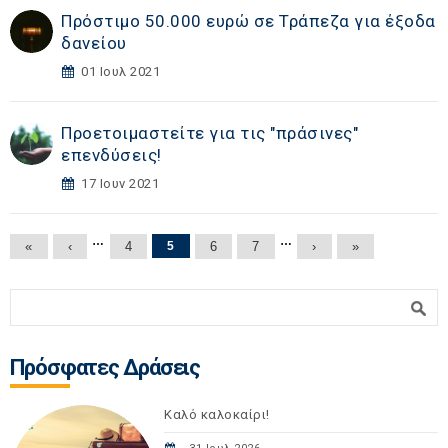
Πρόστιμο 50.000 ευρώ σε Τράπεζα για έξοδα
δανείου
01 Ιουλ 2021
Προετοιμαστείτε για τις "πράσινες"
επενδύσεις!
17 Ιουν 2021
Σελίδες
…
…
«
‹
4
5
6
7
›
»
Φόρμα αναζήτησης
Αναζήτηση
Πρόσφατες Δράσεις
Καλό καλοκαίρι!