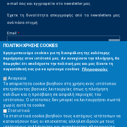
e-mail σας και εγγραφείτε στο newsletter μας.
Έχετε τη δυνατότητα απεγγραφής από τα newsletters μας
ανά πάσα στιγμή
Email
*
ΠΟΛΙΤΙΚΗ ΧΡΗΣΗΣ COOKIES
CAPTCHA
Χρησιμοποιούμε cookies για τη διασφάλιση της καλύτερης
This
περιήγησης στον ιστότοπό μας. Αν συνεχίσετε την πλοήγηση, θα
Επικοινωνία
question is
θεωρηθεί ότι αποδέχεστε την πολιτική μας και μας δίνετε τη
for testing
Πληροφορίες
συγκατάθεσή σας για να ορίσουμε cookies.
whether or
Στουρνάρη 17, Αθήνα 10683
not you are a
Αναγκαία
human visitor
Τα απαραίτητα cookie βοηθούν στη χρήση ενός ιστότοπου
2103304444
and to
επιτρέποντας βασικές λειτουργίες όπως η πλοήγηση
prevent
σελίδων και η πρόσβαση σε ασφαλή περιοχές του
info@ekpizo.gr
automated
ιστότοπου. Ο ιστότοπος δεν μπορεί να λειτουργήσει σωστά
spam
χωρίς αυτά τα cookie.
www.ekpizo.gr
submissions.
Στατιστικά
Τα στατιστικά cookie βοηθούν τους κατόχους ιστότοπων να
5+2
Δευ - Πεμ:
10:00 πμ - 2:00 μμ
κατανοήσουν πώς οι επισκέπτες αλληλεπιδρούν με τους
Σάβ - Κυρ:
Κλειστά
ιστότοπους συλλέγοντας και αναφέροντας πληροφορίες