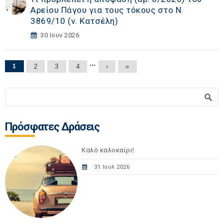
Αρείου Πάγου για τους τόκους στο Ν.
3869/10 (ν. Κατσέλη)
30 Ιουν 2026
Σελίδες
…
1
2
3
4
›
»
Φόρμα αναζήτησης
Αναζήτηση
Πρόσφατες Δράσεις
Καλό καλοκαίρι!
31 Ιουλ 2026