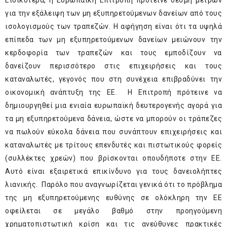
Ειδικότερα, η Ευρωπαϊκή Επιτροπή πρότεινε δέσμη μέτρων
για την εξάλειψη των μη εξυπηρετούμενων δανείων από τους
ισολογισμούς των τραπεζών. Η αφήγηση είναι ότι τα υψηλά
επίπεδα των μη εξυπηρετούμενων δανείων μειώνουν την
κερδοφορία των τραπεζών και τους εμποδίζουν να
δανείζουν περισσότερο στις επιχειρήσεις και τους
καταναλωτές, γεγονός που στη συνέχεια επιβραδύνει την
οικονομική ανάπτυξη της ΕΕ. Η Επιτροπή πρότεινε να
δημιουργηθεί μια ενιαία ευρωπαϊκή δευτερογενής αγορά για
τα μη εξυπηρετούμενα δάνεια, ώστε να μπορούν οι τράπεζες
να πωλούν εύκολα δάνεια που συνάπτουν επιχειρήσεις και
καταναλωτές με τρίτους επενδυτές και πιστωτικούς φορείς
(συλλέκτες χρεών) που βρίσκονται οπουδήποτε στην ΕΕ.
Αυτό είναι εξαιρετικά επικίνδυνο για τους δανειολήπτες
λιανικής. Παρόλο που αναγνωρίζεται γενικά ότι το πρόβλημα
της μη εξυπηρετούμενης ευθύνης σε ολόκληρη την ΕΕ
οφείλεται σε μεγάλο βαθμό στην προηγούμενη
χρηματοπιστωτική κρίση και τις ανεύθυνες πρακτικές