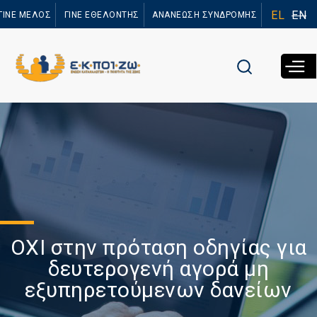
Παράκαμψη
EL
EN
ΓΙΝΕ ΜΕΛΟΣ
ΓΙΝΕ ΕΘΕΛΟΝΤΗΣ
ΑΝΑΝΕΩΣΗ ΣΥΝΔΡΟΜΗΣ
προς το
κυρίως
περιεχόμενο
ΟΧΙ στην πρόταση οδηγίας για
δευτερογενή αγορά μη
εξυπηρετούμενων δανείων