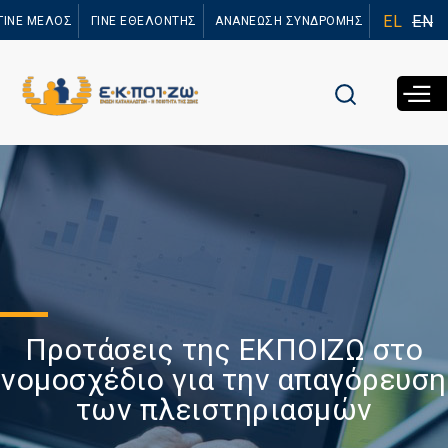
Παράκαμψη
EL
EN
ΓΙΝΕ ΜΕΛΟΣ
ΓΙΝΕ ΕΘΕΛΟΝΤΗΣ
ΑΝΑΝΕΩΣΗ ΣΥΝΔΡΟΜΗΣ
προς το
κυρίως
περιεχόμενο
Προτάσεις της ΕΚΠΟΙΖΩ στο
νομοσχέδιο για την απαγόρευση
των πλειστηριασμών