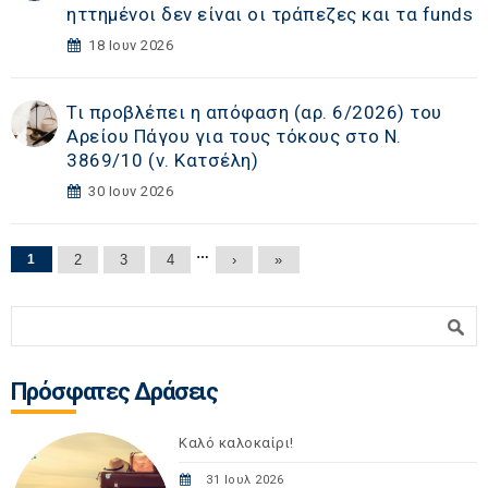
ηττημένοι δεν είναι οι τράπεζες και τα funds
18 Ιουν 2026
Τι προβλέπει η απόφαση (αρ. 6/2026) του
Αρείου Πάγου για τους τόκους στο Ν.
3869/10 (ν. Κατσέλη)
30 Ιουν 2026
Σελίδες
…
1
2
3
4
›
»
Φόρμα αναζήτησης
Αναζήτηση
Πρόσφατες Δράσεις
Καλό καλοκαίρι!
31 Ιουλ 2026