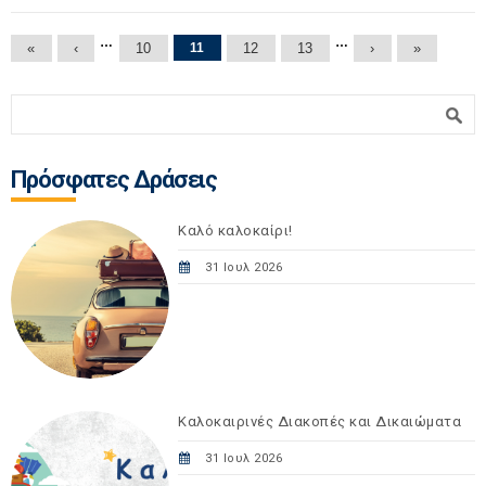
Σελίδες
…
…
«
‹
10
11
12
13
›
»
Φόρμα αναζήτησης
Αναζήτηση
Πρόσφατες Δράσεις
Καλό καλοκαίρι!
31 Ιουλ 2026
Καλοκαιρινές Διακοπές και Δικαιώματα
31 Ιουλ 2026