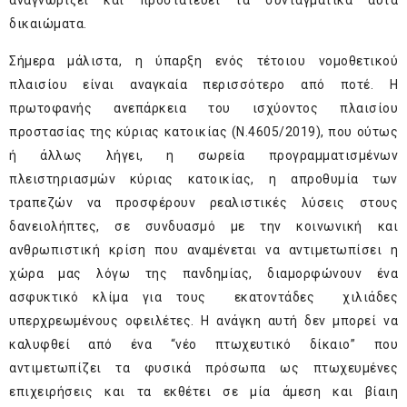
αναγνωρίζει και προστατεύει τα συνταγματικά αυτά
δικαιώματα.
Σήμερα μάλιστα, η ύπαρξη ενός τέτοιου νομοθετικού
πλαισίου είναι αναγκαία περισσότερο από ποτέ. Η
πρωτοφανής ανεπάρκεια του ισχύοντος πλαισίου
προστασίας της κύριας κατοικίας (Ν.4605/2019), που ούτως
ή άλλως λήγει, η σωρεία προγραμματισμένων
πλειστηριασμών κύριας κατοικίας, η απροθυμία των
τραπεζών να προσφέρουν ρεαλιστικές λύσεις στους
δανειολήπτες, σε συνδυασμό με την κοινωνική και
ανθρωπιστική κρίση που αναμένεται να αντιμετωπίσει η
χώρα μας λόγω της πανδημίας, διαμορφώνουν ένα
ασφυκτικό κλίμα για τους εκατοντάδες χιλιάδες
υπερχρεωμένους οφειλέτες. Η ανάγκη αυτή δεν μπορεί να
καλυφθεί από ένα “νέο πτωχευτικό δίκαιο” που
αντιμετωπίζει τα φυσικά πρόσωπα ως πτωχευμένες
επιχειρήσεις και τα εκθέτει σε μία άμεση και βίαιη