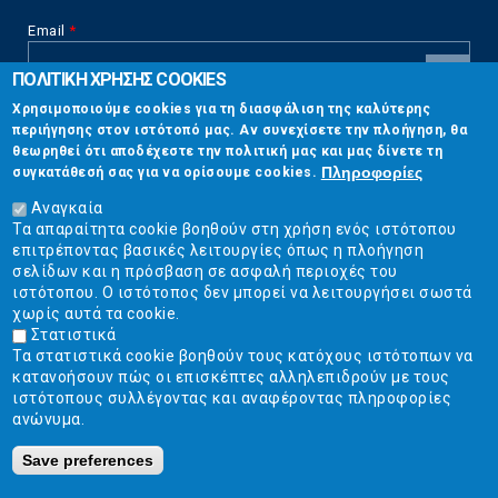
Email
*
ΠΟΛΙΤΙΚΗ ΧΡΗΣΗΣ COOKIES
CAPTCHA
Χρησιμοποιούμε cookies για τη διασφάλιση της καλύτερης
This
περιήγησης στον ιστότοπό μας. Αν συνεχίσετε την πλοήγηση, θα
Επικοινωνία
question is
θεωρηθεί ότι αποδέχεστε την πολιτική μας και μας δίνετε τη
for testing
Πληροφορίες
συγκατάθεσή σας για να ορίσουμε cookies.
whether or
Στουρνάρη 17, Αθήνα 10683
not you are a
Αναγκαία
human visitor
Τα απαραίτητα cookie βοηθούν στη χρήση ενός ιστότοπου
2103304444
and to
επιτρέποντας βασικές λειτουργίες όπως η πλοήγηση
prevent
σελίδων και η πρόσβαση σε ασφαλή περιοχές του
info@ekpizo.gr
automated
ιστότοπου. Ο ιστότοπος δεν μπορεί να λειτουργήσει σωστά
spam
χωρίς αυτά τα cookie.
www.ekpizo.gr
submissions.
Στατιστικά
Τα στατιστικά cookie βοηθούν τους κατόχους ιστότοπων να
5+2
Δευ - Πεμ:
10:00 πμ - 2:00 μμ
κατανοήσουν πώς οι επισκέπτες αλληλεπιδρούν με τους
Σάβ - Κυρ:
Κλειστά
ιστότοπους συλλέγοντας και αναφέροντας πληροφορίες
ανώνυμα.
Save preferences
Ε.Κ.ΠΟΙ.ΖΩ. | Ένωση Καταναλωτών - Η Ποιότητα Της Ζωής © 2019