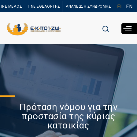
Παράκαμψη
EL
EN
ΓΙΝΕ ΜΕΛΟΣ
ΓΙΝΕ ΕΘΕΛΟΝΤΗΣ
ΑΝΑΝΕΩΣΗ ΣΥΝΔΡΟΜΗΣ
προς το
κυρίως
περιεχόμενο
Πρόταση νόμου για την
προστασία της κύριας
κατοικίας