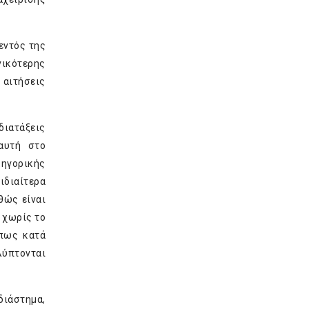
εντός της
νικότερης
 αιτήσεις
διατάξεις
αυτή στο
κηγορικής
ιδιαίτερα
θώς είναι
 χωρίς το
όπως κατά
αλύπτονται
διάστημα,