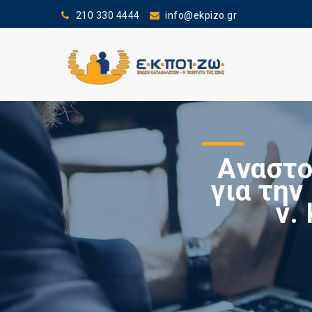
210 330 4444
info@ekpizo.gr
Aναστο
για τη
ν.