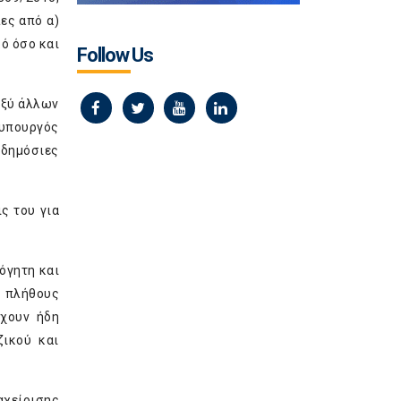
ες από α)
ό όσο και
Follow Us
αξύ άλλων
θυπουργός
 δημόσιες
ς του για
όγητη και
ή πλήθους
έχουν ήδη
ικού και
αχείρισης