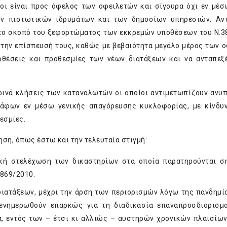
οίοι είναι προς όφελος των οφειλετών και σίγουρα όχι εν μέ
ων πιστωτικών ιδρυμάτων και των δημοσίων υπηρεσιών. Αντ
ν το σκοπό του ξεφορτώματος των εκκρεμών υποθέσεων του Ν.3
ι την επίσπευσή τους, καθώς με βεβαιότητα μεγάλο μέρος των 
οθέσεις και προθεσμίες των νέων διατάξεων και να ανταπεξ
ερινά κλήσεις των καταναλωτών οι οποίοι αντιμετωπίζουν ανυ
άφων εν μέσω γενικής απαγόρευσης κυκλοφορίας, με κίνδυ
θεσμίες.
ηση, όπως έστω και την τελευταία στιγμή:
ρκή στελέχωση των δικαστηρίων στα οποία παρατηρούνται σ
869/2010.
ιατάξεων, μέχρι την άρση των περιορισμών λόγω της πανδημί
 ενημερωθούν επαρκώς για τη διαδικασία επαναπροσδιορισμ
α, εντός των – έτσι κι αλλιώς – αυστηρών χρονικών πλαισίων