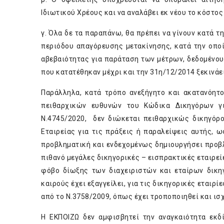
Ιδιωτικού Χρέους και να αναλάβει εκ νέου το κόστο
γ. Όλα δε τα παραπάνω, θα πρέπει να γίνουν κατά τ
περιόδου απαγόρευσης μετακίνησης, κατά την οπο
αβεβαιότητας για παράταση των μέτρων, δεδομένου
που κατατέθηκαν μέχρι και την 31η/12/2014 ξεκινάει
Παράλληλα, κατά τρόπο ανεξήγητο και ακατανόητ
πειθαρχικών ευθυνών του Κώδικα Δικηγόρων για
Ν.4745/2020, δεν διώκεται πειθαρχικώς δικηγόρο
Εταιρείας για τις πράξεις ή παραλείψεις αυτής, 
προβληματική και ενδεχομένως δημιουργήσει προβλ
πιθανό μεγάλες δικηγορικές – εισπρακτικές εταιρεί
φόβο δίωξης των διαχειριστών και εταίρων δικηγ
καιρούς έχει εξαγγείλει, για τις δικηγορικές εταιρ
από το Ν.3758/2009, όπως έχει τροποποιηθεί και ισχ
Η ΕΚΠΟΙΖΩ δεν αμφισβητεί την αναγκαιότητα εκδ