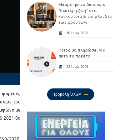
Μπορούμε να δώσουμε
"δεύτερη ζωή" στα
κουκούτσια & τις φλούδες
των φρούτων;
30 Ιουλ 2026
Ποιος θα πληρώσει για
αυτό το πακέτο;
22 Ιουλ 2026
ν φορέων,
Προβολή Όλων
έσεων του
ύμφωνα με
6.2021 θα
869/2010,