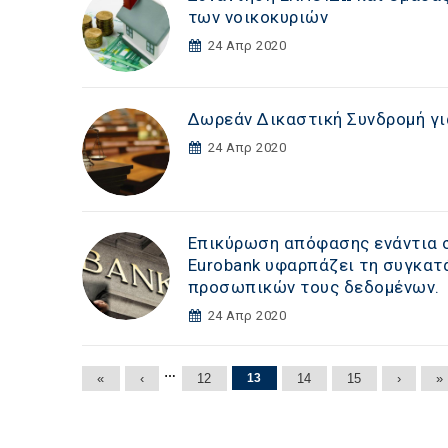
των νοικοκυριών
24 Απρ 2020
Δωρεάν Δικαστική Συνδρομή γ
24 Απρ 2020
Επικύρωση απόφασης ενάντια σ
Eurobank υφαρπάζει τη συγκατ
προσωπικών τους δεδομένων.
24 Απρ 2020
Σελίδες
…
«
‹
12
13
14
15
›
»