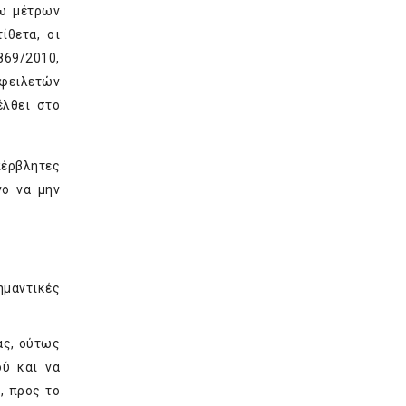
σω μέτρων
ίθετα, οι
869/2010,
οφειλετών
έλθει στο
πέρβλητες
νο να μην
ημαντικές
ας, ούτως
ού και να
, προς το