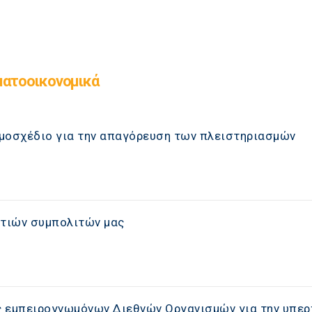
ματοοικονομικά
μοσχέδιο για την απαγόρευση των πλειστηριασμών
τιών συμπολιτών μας
ς εμπειρογνωμόνων Διεθνών Οργανισμών για την υπε