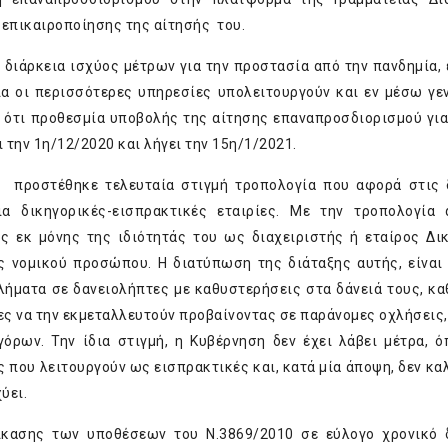
ς επικαιροποίησης της αίτησής του.
η διάρκεια ισχύος μέτρων για την προστασία από την πανδημία, 
ία οι περισσότερες υπηρεσίες υπολειτουργούν και εν μέσω γε
 ότι προθεσμία υποβολής της αίτησης επαναπροσδιορισμού για
 την 1η/12/2020 και λήγει την 15η/1/2021.
ο προστέθηκε τελευταία στιγμή τροπολογία που αφορά στις 
 δικηγορικές-εισπρακτικές εταιρίες. Με την τροπολογία 
ς εκ μόνης της ιδιότητάς του ως διαχειριστής ή εταίρος Δι
ως νομικού προσώπου. Η διατύπωση της διάταξης αυτής, είναι 
ήματα σε δανειολήπτες με καθυστερήσεις στα δάνειά τους, κα
ες να την εκμεταλλευτούν προβαίνοντας σε παράνομες οχλήσεις,
όρων. Την ίδια στιγμή, η Κυβέρνηση δεν έχει λάβει μέτρα, 
ίες που λειτουργούν ως εισπρακτικές και, κατά μία άποψη, δεν κ
ύει.
ίκασης των υποθέσεων του Ν.3869/2010 σε εύλογο χρονικό 