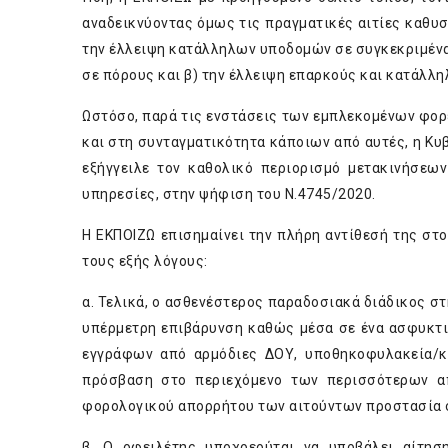
αναδεικνύοντας όμως τις πραγματικές αιτίες καθυ
την έλλειψη κατάλληλων υποδομών σε συγκεκριμένα,
σε πόρους και β) την έλλειψη επαρκούς και κατάλλ
Ωστόσο, παρά τις ενστάσεις των εμπλεκομένων φορ
και στη συνταγματικότητα κάποιων από αυτές, η Κυ
εξήγγειλε τον καθολικό περιορισμό μετακινήσεων
υπηρεσίες, στην ψήφιση του Ν.4745/2020.
Η ΕΚΠΟΙΖΩ επισημαίνει την πλήρη αντίθεσή της στο
τους εξής λόγους:
α. Τελικά, ο ασθενέστερος παραδοσιακά διάδικος στ
υπέρμετρη επιβάρυνση καθώς μέσα σε ένα ασφυκτι
εγγράφων από αρμόδιες ΔΟΥ, υποθηκοφυλακεία/κτ
πρόσβαση στο περιεχόμενο των περισσότερων απ
φορολογικού απορρήτου των αιτούντων προστασία σ
β. Ο οφειλέτης υποχρεούται να υποβάλει αίτησ