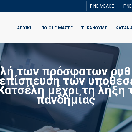
Παράκαμψη
ΓΙΝΕ ΜΕΛΟΣ
ΓΙΝ
προς το
κυρίως
περιεχόμενο
ΑΡΧΙΚΗ
ΠΟΙΟΙ ΕΙΜΑΣΤΕ
ΤΙ ΚΑΝΟΥΜΕ
ΚΑΤΑΝ
λή των πρόσφατων ρυ
ν επίσπευση των υποθέσ
 Κατσέλη μέχρι τη λήξη 
πανδημίας