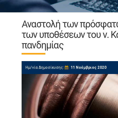
Aναστολή των πρόσφατω
των υποθέσεων του ν. Κ
πανδημίας
Ημ/νία Δημοσίευσης:
11 Νοέμβριος 2020