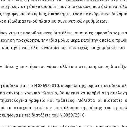
στερήσεων στη διεκπεραίωση των υποθέσεων, που δεν είναι άλλ
 περιφερειακά κυρίως, δικαστήρια, τόσο σε ανθρώπινο δυναμικ
ηλου εξωδικαστικού πλαισίου συναινετικών ρυθμίσεων.
έων για τις προωθούμενες διατάξεις, οι οποίες αφορούσαν μετ
βέρνηση προχώρησε, την ίδια μόλις μέρα κατά την οποία ο πρω
 και την αναστολή εργασιών σε ιδιωτικές επιχειρήσεις και
ν άδικο χαρακτήρα του νόμου αλλά και στις επιμέρους διατάξει
η διαδικασία του Ν.3869/2010, ο οφειλέτης, υφίσταται αδικαιολ
κά σύντομο χρονικό πλαίσιο, θα πρέπει να προβεί στη συλλογ
ηματολογικά γραφεία και τράπεζες. Μάλιστα, οι πιστωτές 
ό τα στοιχεία αυτά, ως αποτέλεσμα της άρσης του τραπεζ
ύμφωνα με τις διατάξεις του Ν.3869/2010
η επαναπροσδιορισμού στην πλατφόρμα της Γραμματείας Δι