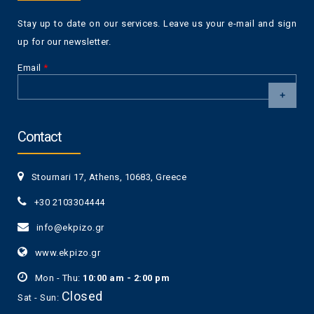
Stay up to date on our services. Leave us your e-mail and sign
up for our newsletter.
Email
*
CAPTCHA
This
Contact
question is
for testing
whether or
Stournari 17, Athens, 10683, Greece
not you are a
human visitor
+30 2103304444
and to
prevent
info@ekpizo.gr
automated
spam
www.ekpizo.gr
submissions.
5+2
Mon - Thu:
10:00 am - 2:00 pm
Closed
Sat - Sun: