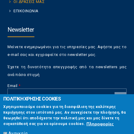
ΟΙ ΔΡΑΣΕΙΣ ΜΑΣ
ΕΠΙΚΟΙΝΩΝΙΑ
Newsletter
Μείνετε ενημερωμένοι για τις υπηρεσίες μας. Αφήστε μας το
e-mail σας και εγγραφείτε στο newsletter μας.
Έχετε τη δυνατότητα απεγγραφής από τα newsletters μας
ανά πάσα στιγμή
Email
*
ΠΟΛΙΤΙΚΗ ΧΡΗΣΗΣ COOKIES
CAPTCHA
Χρησιμοποιούμε cookies για τη διασφάλιση της καλύτερης
This
περιήγησης στον ιστότοπό μας. Αν συνεχίσετε την πλοήγηση, θα
Επικοινωνία
question is
θεωρηθεί ότι αποδέχεστε την πολιτική μας και μας δίνετε τη
for testing
Πληροφορίες
συγκατάθεσή σας για να ορίσουμε cookies.
whether or
Στουρνάρη 17, Αθήνα 10683
not you are a
Αναγκαία