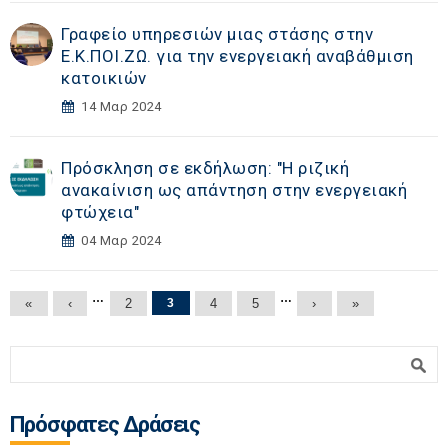
Γραφείο υπηρεσιών μιας στάσης στην
Ε.Κ.ΠΟΙ.ΖΩ. για την ενεργειακή αναβάθμιση
κατοικιών
14 Μαρ 2024
Πρόσκληση σε εκδήλωση: "Η ριζική
ανακαίνιση ως απάντηση στην ενεργειακή
φτώχεια"
04 Μαρ 2024
Σελίδες
…
…
«
‹
2
3
4
5
›
»
Φόρμα αναζήτησης
Αναζήτηση
Πρόσφατες Δράσεις