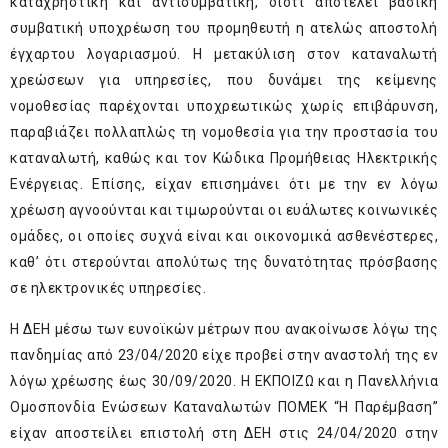
καταχρηστική και αντισυμβατική, διότι αποτελεί βασική
συμβατική υποχρέωση του προμηθευτή η ατελώς αποστολή
έγχαρτου λογαριασμού. Η μετακύλιση στον καταναλωτή
χρεώσεων για υπηρεσίες, που δυνάμει της κείμενης
νομοθεσίας παρέχονται υποχρεωτικώς χωρίς επιβάρυνση,
παραβιάζει πολλαπλώς τη νομοθεσία για την προστασία του
καταναλωτή, καθώς και τον Κώδικα Προμήθειας Ηλεκτρικής
Ενέργειας. Επίσης, είχαν επισημάνει ότι με την εν λόγω
χρέωση αγνοούνται και τιμωρούνται οι ευάλωτες κοινωνικές
ομάδες, οι οποίες συχνά είναι και οικονομικά ασθενέστερες,
καθ’ ότι στερούνται απολύτως της δυνατότητας πρόσβασης
σε ηλεκτρονικές υπηρεσίες.
Η ΔΕΗ μέσω των ευνοϊκών μέτρων που ανακοίνωσε λόγω της
πανδημίας από 23/04/2020 είχε προβεί στην αναστολή της εν
λόγω χρέωσης έως 30/09/2020. Η ΕΚΠΟΙΖΩ και η Πανελλήνια
Ομοσπονδία Ενώσεων Καταναλωτών ΠΟΜΕΚ “Η Παρέμβαση”
είχαν αποστείλει επιστολή στη ΔΕΗ στις 24/04/2020 στην