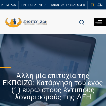
Παράκαμψη
EL
EN
ΓΙΝΕ ΜΕΛΟΣ
ΓΙΝΕ ΕΘΕΛΟΝΤΗΣ
ΑΝΑΝΕΩΣΗ ΣΥΝΔΡΟΜΗΣ
προς το
κυρίως
περιεχόμενο
Άλλη μία επιτυχία της
ΕΚΠΟΙΖΩ: Κατάργηση του ενός
(1) ευρώ στους έντυπους
λογαριασμούς της ΔΕΗ