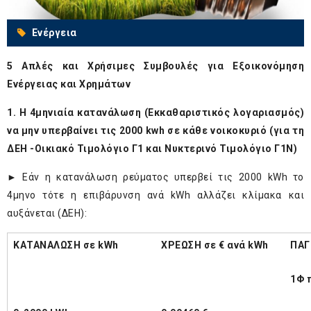
Ενέργεια
5 Απλές και Χρήσιμες Συμβουλές για Εξοικονόμηση
Ενέργειας και Χρημάτων
1. Η 4μηνιαία κατανάλωση (Εκκαθαριστικός λογαριασμός)
να μην υπερβαίνει τις 2000 kwh σε κάθε νοικοκυριό (για τη
ΔΕΗ -Οικιακό Τιμολόγιο Γ1 και Νυκτερινό Τιμολόγιο Γ1Ν)
► Εάν η κατανάλωση ρεύματος υπερβεί τις 2000 kWh το
4μηνο τότε η επιβάρυνση ανά kWh αλλάζει κλίμακα και
αυξάνεται (ΔΕΗ):
ΚΑΤΑΝΑΛΩΣΗ σε kWh
ΧΡΕΩΣΗ σε € ανά kWh
ΠΑΓ
1Φ 