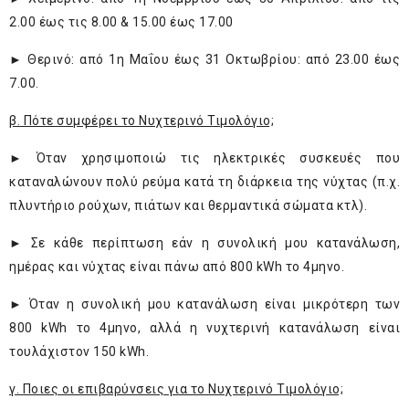
2.00 έως τις 8.00 & 15.00 έως 17.00
► Θερινό: από 1η Μαΐου έως 31 Οκτωβρίου: από 23.00 έως
7.00.
β. Πότε συμφέρει το Νυχτερινό Τιμολόγιο;
► Όταν χρησιμοποιώ τις ηλεκτρικές συσκευές που
καταναλώνουν πολύ ρεύμα κατά τη διάρκεια της νύχτας (π.χ.
πλυντήριο ρούχων, πιάτων και θερμαντικά σώματα κτλ).
► Σε κάθε περίπτωση εάν η συνολική μου κατανάλωση,
ημέρας και νύχτας είναι πάνω από 800 kWh το 4μηνο.
► Όταν η συνολική μου κατανάλωση είναι μικρότερη των
800 kWh το 4μηνο, αλλά η νυχτερινή κατανάλωση είναι
τουλάχιστον 150 kWh.
γ. Ποιες οι επιβαρύνσεις για το Νυχτερινό Τιμολόγιο;