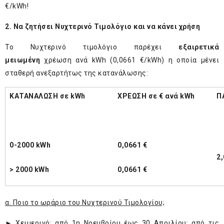
€/kWh!
2. Να ζητήσει Νυχτερινό Τιμολόγιο και να κάνει χρήση
Το Νυχτερινό τιμολόγιο παρέχει
εξαιρετικά
μειωμένη
χρέωση ανά kWh (0,0661 €/kWh) η οποία μένει
σταθερή ανεξαρτήτως της κατανάλωσης:
ΚΑΤΑΝΑΛΩΣΗ σε kWh
ΧΡΕΩΣΗ σε € ανά kWh
Π
0-2000 kWh
0,0661 €
2,
> 2000 kWh
0,0661 €
α. Ποιο το ωράριο του Νυχτερινού Τιμολογίου;
► Χειμερινό: από 1η Νοεμβρίου έως 30 Απριλίου: από τις