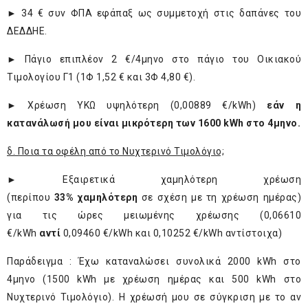
► 34 € συν ΦΠΑ εφάπαξ ως συμμετοχή στις δαπάνες του
ΔΕΔΔΗΕ.
► Πάγιο επιπλέον 2 €/4μηνο στο πάγιο του Οικιακού
Τιμολογίου Γ1 (1Φ 1,52 € και 3Φ 4,80 €).
► Χρέωση ΥΚΩ υψηλότερη (0,00889 €/kWh)
εάν η
κατανάλωσή μου είναι μικρότερη των 1600 kWh στο 4μηνο.
δ. Ποια τα οφέλη από το Νυχτερινό Τιμολόγιο;
► Εξαιρετικά χαμηλότερη χρέωση
(περίπου
33% χαμηλότερη
σε σχέση με τη χρέωση ημέρας)
για τις ώρες μειωμένης χρέωσης (0,06610
€/kWh
αντί
0,09460 €/kWh και 0,10252 €/kWh αντίστοιχα)
Παράδειγμα : Έχω καταναλώσει συνολικά 2000 kWh στο
4μηνο (1500 kWh με χρέωση ημέρας και 500 kWh στο
Νυχτερινό Τιμολόγιο). Η χρέωσή μου σε σύγκριση με το αν