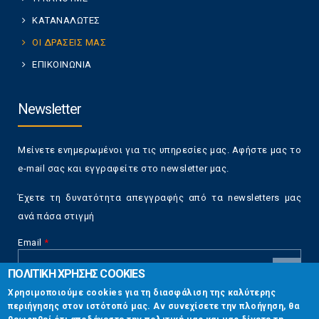
ΚΑΤΑΝΑΛΩΤΕΣ
ΟΙ ΔΡΑΣΕΙΣ ΜΑΣ
ΕΠΙΚΟΙΝΩΝΙΑ
Newsletter
Μείνετε ενημερωμένοι για τις υπηρεσίες μας. Αφήστε μας το
e-mail σας και εγγραφείτε στο newsletter μας.
Έχετε τη δυνατότητα απεγγραφής από τα newsletters μας
ανά πάσα στιγμή
Email
*
ΠΟΛΙΤΙΚΗ ΧΡΗΣΗΣ COOKIES
CAPTCHA
Χρησιμοποιούμε cookies για τη διασφάλιση της καλύτερης
This
περιήγησης στον ιστότοπό μας. Αν συνεχίσετε την πλοήγηση, θα
Επικοινωνία
question is