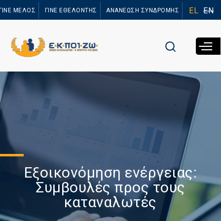
Παράκαμψη
EL
EN
ΓΙΝΕ ΜΕΛΟΣ
ΓΙΝΕ ΕΘΕΛΟΝΤΗΣ
ΑΝΑΝΕΩΣΗ ΣΥΝΔΡΟΜΗΣ
προς το
κυρίως
περιεχόμενο
Εξοικονόμηση ενέργειας:
Συμβουλές προς τους
καταναλωτές