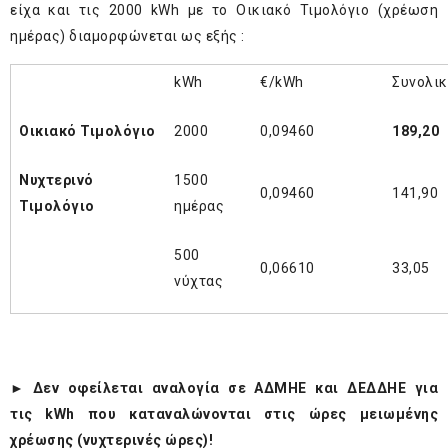
είχα και τις 2000 kWh με το Οικιακό Τιμολόγιο (χρέωση
ημέρας) διαμορφώνεται ως εξής :
kWh
€/kWh
Συνολικ
Οικιακό Τιμολόγιο
2000
0,09460
189,20
Νυχτερινό
1500
0,09460
141,90
Τιμολόγιο
ημέρας
500
0,06610
33,05
νύχτας
►
Δεν οφείλεται αναλογία σε ΑΔΜΗΕ και ΔΕΔΔΗΕ για
τις kWh που καταναλώνονται στις ώρες μειωμένης
χρέωσης (νυχτερινές ώρες)!