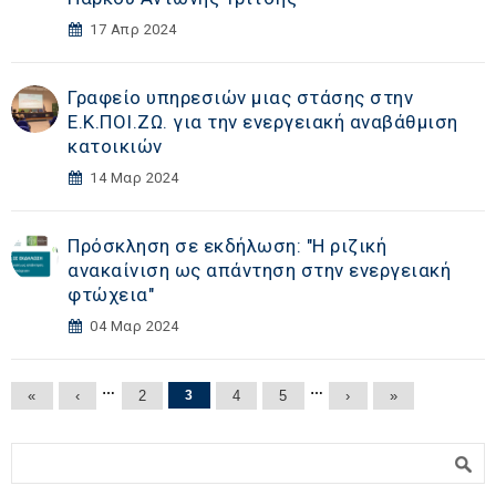
17 Απρ 2024
Γραφείο υπηρεσιών μιας στάσης στην
Ε.Κ.ΠΟΙ.ΖΩ. για την ενεργειακή αναβάθμιση
κατοικιών
14 Μαρ 2024
Πρόσκληση σε εκδήλωση: "Η ριζική
ανακαίνιση ως απάντηση στην ενεργειακή
φτώχεια"
04 Μαρ 2024
Σελίδες
…
…
«
‹
2
3
4
5
›
»
Φόρμα αναζήτησης
Αναζήτηση