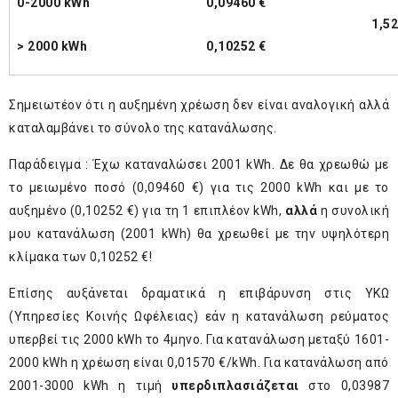
0-2000 kWh
0,09460 €
1,52
> 2000 kWh
0,10252 €
Σημειωτέον ότι η αυξημένη χρέωση δεν είναι αναλογική αλλά
καταλαμβάνει το σύνολο της κατανάλωσης.
Παράδειγμα : Έχω καταναλώσει 2001 kWh. Δε θα χρεωθώ με
το μειωμένο ποσό (0,09460 €) για τις 2000 kWh και με το
αυξημένο (0,10252 €) για τη 1 επιπλέον kWh,
αλλά
η συνολική
μου κατανάλωση (2001 kWh) θα χρεωθεί με την υψηλότερη
κλίμακα των 0,10252 €!
Επίσης αυξάνεται δραματικά η επιβάρυνση στις ΥΚΩ
(Υπηρεσίες Κοινής Ωφέλειας) εάν η κατανάλωση ρεύματος
υπερβεί τις 2000 kWh το 4μηνο. Για κατανάλωση μεταξύ 1601-
2000 kWh η χρέωση είναι 0,01570 €/kWh. Για κατανάλωση από
2001-3000 kWh η τιμή
υπερδιπλασιάζεται
στο 0,03987