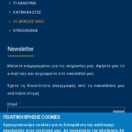
ΤΙ ΚΑΝΟΥΜΕ
ΚΑΤΑΝΑΛΩΤΕΣ
ΟΙ ΔΡΑΣΕΙΣ ΜΑΣ
ΕΠΙΚΟΙΝΩΝΙΑ
Newsletter
Μείνετε ενημερωμένοι για τις υπηρεσίες μας. Αφήστε μας το
e-mail σας και εγγραφείτε στο newsletter μας.
Έχετε τη δυνατότητα απεγγραφής από τα newsletters μας
ανά πάσα στιγμή
Email
*
ΠΟΛΙΤΙΚΗ ΧΡΗΣΗΣ COOKIES
CAPTCHA
Χρησιμοποιούμε cookies για τη διασφάλιση της καλύτερης
This
περιήγησης στον ιστότοπό μας. Αν συνεχίσετε την πλοήγηση, θα