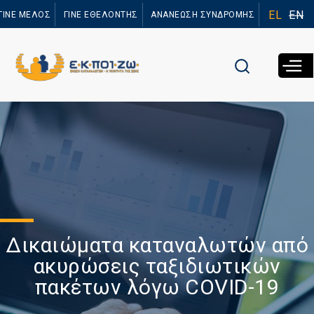
Παράκαμψη
EL
EN
ΓΙΝΕ ΜΕΛΟΣ
ΓΙΝΕ ΕΘΕΛΟΝΤΗΣ
ΑΝΑΝΕΩΣΗ ΣΥΝΔΡΟΜΗΣ
προς το
κυρίως
περιεχόμενο
Δικαιώματα καταναλωτών από
ακυρώσεις ταξιδιωτικών
πακέτων λόγω COVID-19