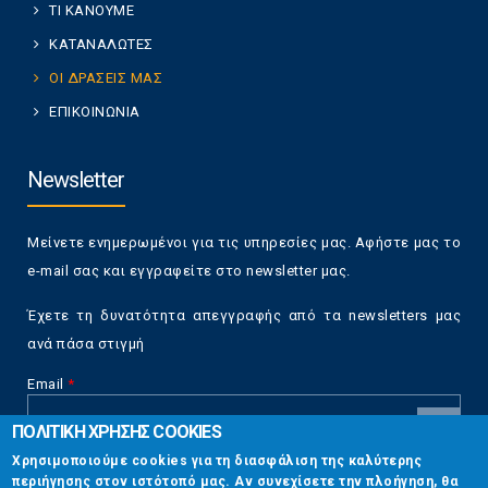
ΤΙ ΚΑΝΟΥΜΕ
ΚΑΤΑΝΑΛΩΤΕΣ
ΟΙ ΔΡΑΣΕΙΣ ΜΑΣ
ΕΠΙΚΟΙΝΩΝΙΑ
Newsletter
Μείνετε ενημερωμένοι για τις υπηρεσίες μας. Αφήστε μας το
e-mail σας και εγγραφείτε στο newsletter μας.
Έχετε τη δυνατότητα απεγγραφής από τα newsletters μας
ανά πάσα στιγμή
Email
*
ΠΟΛΙΤΙΚΗ ΧΡΗΣΗΣ COOKIES
CAPTCHA
Χρησιμοποιούμε cookies για τη διασφάλιση της καλύτερης
This
περιήγησης στον ιστότοπό μας. Αν συνεχίσετε την πλοήγηση, θα