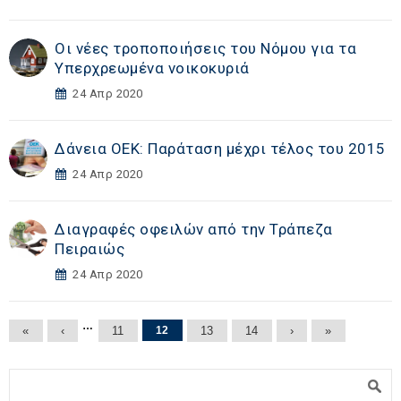
Οι νέες τροποποιήσεις του Νόμου για τα
Υπερχρεωμένα νοικοκυριά
24 Απρ 2020
Δάνεια ΟΕΚ: Παράταση μέχρι τέλος του 2015
24 Απρ 2020
Διαγραφές οφειλών από την Τράπεζα
Πειραιώς
24 Απρ 2020
Σελίδες
…
«
‹
11
12
13
14
›
»
Φόρμα αναζήτησης
Αναζήτηση