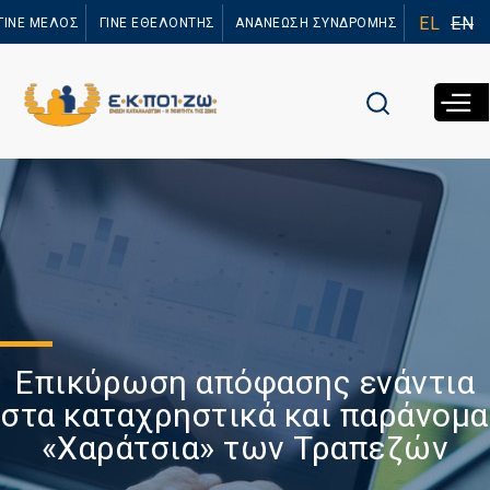
Παράκαμψη
EL
EN
ΓΙΝΕ ΜΕΛΟΣ
ΓΙΝΕ ΕΘΕΛΟΝΤΗΣ
ΑΝΑΝΕΩΣΗ ΣΥΝΔΡΟΜΗΣ
προς το
κυρίως
περιεχόμενο
Επικύρωση απόφασης ενάντια
στα καταχρηστικά και παράνομα
«Χαράτσια» των Τραπεζών