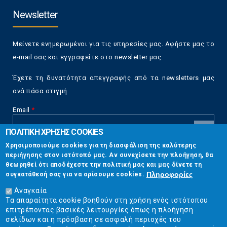
Newsletter
Μείνετε ενημερωμένοι για τις υπηρεσίες μας. Αφήστε μας το
e-mail σας και εγγραφείτε στο newsletter μας.
Έχετε τη δυνατότητα απεγγραφής από τα newsletters μας
ανά πάσα στιγμή
Email
*
ΠΟΛΙΤΙΚΗ ΧΡΗΣΗΣ COOKIES
CAPTCHA
Χρησιμοποιούμε cookies για τη διασφάλιση της καλύτερης
This
περιήγησης στον ιστότοπό μας. Αν συνεχίσετε την πλοήγηση, θα
Επικοινωνία
question is
θεωρηθεί ότι αποδέχεστε την πολιτική μας και μας δίνετε τη
for testing
Πληροφορίες
συγκατάθεσή σας για να ορίσουμε cookies.
whether or
Στουρνάρη 17, Αθήνα 10683
not you are a
Αναγκαία
human visitor
Τα απαραίτητα cookie βοηθούν στη χρήση ενός ιστότοπου
2103304444
and to
επιτρέποντας βασικές λειτουργίες όπως η πλοήγηση
prevent
σελίδων και η πρόσβαση σε ασφαλή περιοχές του
info@ekpizo.gr
automated