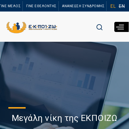
Παράκαμψη
EL
EN
ΓΙΝΕ ΜΕΛΟΣ
ΓΙΝΕ ΕΘΕΛΟΝΤΗΣ
ΑΝΑΝΕΩΣΗ ΣΥΝΔΡΟΜΗΣ
προς το
κυρίως
περιεχόμενο
Μεγάλη νίκη της ΕΚΠΟΙΖΩ