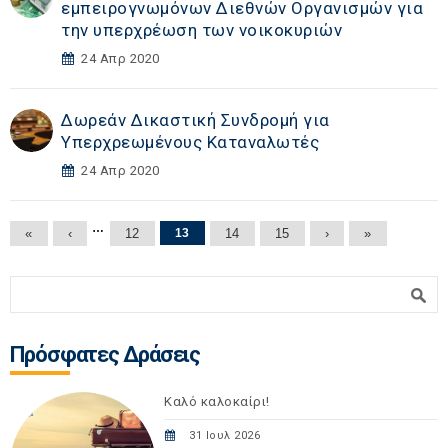
εμπειρογνωμόνων Διεθνών Οργανισμών για
την υπερχρέωση των νοικοκυριών
24 Απρ 2020
Δωρεάν Δικαστική Συνδρομή για
Υπερχρεωμένους Καταναλωτές
24 Απρ 2020
Σελίδες
…
«
‹
12
13
14
15
›
»
Φόρμα αναζήτησης
Αναζήτηση
Πρόσφατες Δράσεις
Καλό καλοκαίρι!
31 Ιουλ 2026