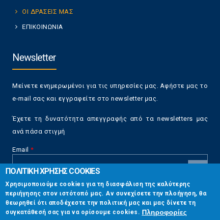
ΟΙ ΔΡΑΣΕΙΣ ΜΑΣ
ΕΠΙΚΟΙΝΩΝΙΑ
Newsletter
Μείνετε ενημερωμένοι για τις υπηρεσίες μας. Αφήστε μας το
e-mail σας και εγγραφείτε στο newsletter μας.
Έχετε τη δυνατότητα απεγγραφής από τα newsletters μας
ανά πάσα στιγμή
Email
*
ΠΟΛΙΤΙΚΗ ΧΡΗΣΗΣ COOKIES
CAPTCHA
Χρησιμοποιούμε cookies για τη διασφάλιση της καλύτερης
This
περιήγησης στον ιστότοπό μας. Αν συνεχίσετε την πλοήγηση, θα
Επικοινωνία
question is
θεωρηθεί ότι αποδέχεστε την πολιτική μας και μας δίνετε τη
for testing
Πληροφορίες
συγκατάθεσή σας για να ορίσουμε cookies.
whether or