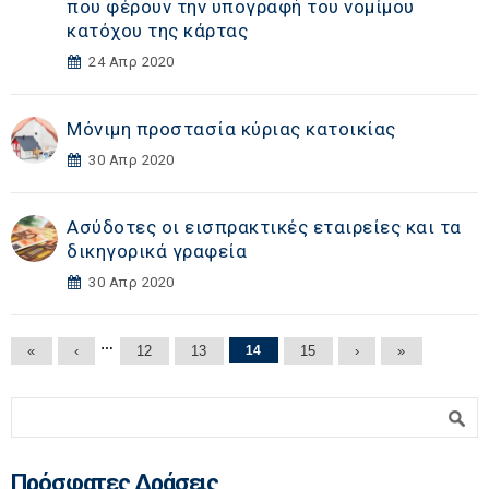
που φέρουν την υπογραφή του νομίμου
κατόχου της κάρτας
24 Απρ 2020
Μόνιμη προστασία κύριας κατοικίας
30 Απρ 2020
Ασύδοτες οι εισπρακτικές εταιρείες και τα
δικηγορικά γραφεία
30 Απρ 2020
Σελίδες
…
«
‹
12
13
14
15
›
»
Φόρμα αναζήτησης
Αναζήτηση
Πρόσφατες Δράσεις