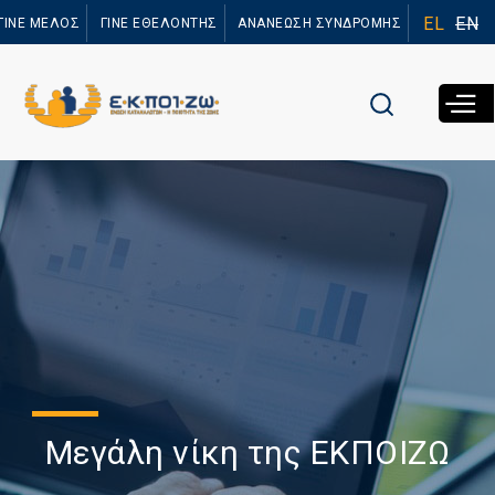
Παράκαμψη
EL
EN
ΓΙΝΕ ΜΕΛΟΣ
ΓΙΝΕ ΕΘΕΛΟΝΤΗΣ
ΑΝΑΝΕΩΣΗ ΣΥΝΔΡΟΜΗΣ
προς το
κυρίως
περιεχόμενο
Μεγάλη νίκη της ΕΚΠΟΙΖΩ